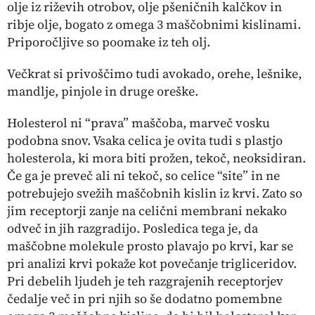
olje iz riževih otrobov, olje pšeničnih kalčkov in
ribje olje, bogato z omega 3 maščobnimi kislinami.
Priporočljive so poomake iz teh olj.
Večkrat si privoščimo tudi avokado, orehe, lešnike,
mandlje, pinjole in druge oreške.
Holesterol ni “prava” maščoba, marveč vosku
podobna snov. Vsaka celica je ovita tudi s plastjo
holesterola, ki mora biti prožen, tekoč, neoksidiran.
Če ga je preveč ali ni tekoč, so celice “site” in ne
potrebujejo svežih maščobnih kislin iz krvi. Zato so
jim receptorji zanje na celični membrani nekako
odveč in jih razgradijo. Posledica tega je, da
maščobne molekule prosto plavajo po krvi, kar se
pri analizi krvi pokaže kot povečanje trigliceridov.
Pri debelih ljudeh je teh razgrajenih receptorjev
čedalje več in pri njih so še dodatno pomembne