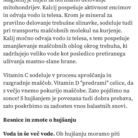
mitohondrijev. Kalcij pospešuje aktivnost encimov
in odvaja vodo iz telesa. Krom je mineral za
pravilno delovanje trebušne slinavke, sodeluje tudi
pri transportu maščobnih molekul na kurjenje.
Kalij močno odvaja vodo iz telesa, s tem pospešuje
zmanjševanje maščobnih oblog okrog trebuha, ki
zadržujejo veliko vode kot posledico pretiranega
uživanja mastno-slane hrane.
Vitamin C sodeluje v procesu sproščanja in
razgradnje maščob. Vitamin D ''predrami'' celice, da
z večjo vnemo pokurijo maščobe. Zato pojdimo na
sonce! S hujšanjem je povezana tudi dobra prebava,
zato poskrbimo za zadosten vnos balastnih snovi.
Resnice in zmote o hujšanju
Voda in še več vode.
Ob hujšanju moramo piti