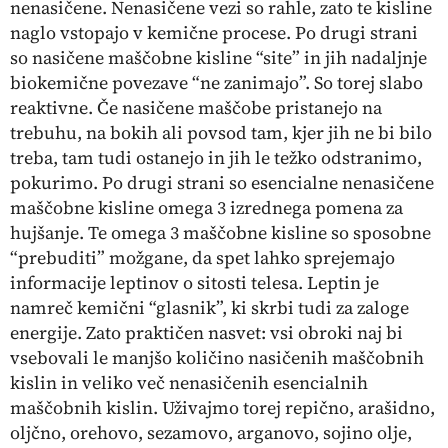
nenasičene. Nenasičene vezi so rahle, zato te kisline
naglo vstopajo v kemične procese. Po drugi strani
so nasičene maščobne kisline “site” in jih nadaljnje
biokemične povezave “ne zanimajo”. So torej slabo
reaktivne. Če nasičene maščobe pristanejo na
trebuhu, na bokih ali povsod tam, kjer jih ne bi bilo
treba, tam tudi ostanejo in jih le težko odstranimo,
pokurimo. Po drugi strani so esencialne nenasičene
maščobne kisline omega 3 izrednega pomena za
hujšanje. Te omega 3 maščobne kisline so sposobne
“prebuditi” možgane, da spet lahko sprejemajo
informacije leptinov o sitosti telesa. Leptin je
namreč kemični “glasnik”, ki skrbi tudi za zaloge
energije. Zato praktičen nasvet: vsi obroki naj bi
vsebovali le manjšo količino nasičenih maščobnih
kislin in veliko več nenasičenih esencialnih
maščobnih kislin. Uživajmo torej repično, arašidno,
oljčno, orehovo, sezamovo, arganovo, sojino olje,