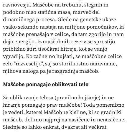
ravnovesju. Maščobe na trebuhu, stegnih in
podobno niso statična masa, marveč del
dinamičnega procesa. Glede na genetske ukaze
vsako sekundo nastaja na milijone pomočnikov, ki
maščobe prenašajo v celice, da tam zgorijo in nam
dajo energijo. Iz maščobnih rezerv se sprostijo
približno štiri tisočkrat hitreje, kot se vanjo
vgradijo. Ko začnemo hujšati, se maščobne celice
zelo ''razveselijo'', saj so storilnostno naravnane,
njihova naloga pa je razgradnja maščob.
Maščobe pomagajo oblikovati telo
Za oblikovanje telesa (pravilno hujšanje) in ne
hiranje pomagajo prav maščobe! Toda pomembno
je vedeti, katere! Maščobne kisline, ki so gradniki
maščob, delimo najprej na nasičene in nenasičene.
Slednje so lahko enkrat, dvakrat ali večkrat