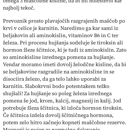
omega 3 maščobne kisline, da bi bil holesterol kar
najbolj tekoč.
Prevoznik prosto plavajočih razgrajenih maščob po
krvi v celice je karnitin. Naredimo ga kar sami iz
beljakovin ali aminokislin, vitaminov B6 in C ter
železa. Pri procesu hujšanja sodeluje še tiroksin ali
hormon žleze ščitnice, ki je tudi iz aminokislin. Zato
so aminokisline izrednega pomena za hujšanje.
Vendar moramo imeti dovolj želodčne kisline, da bi
se beljakovine razgradile na aminokisline in se
disociira železo, da ga telo lahko uporabi za
karnitin. Slabokrvni bodo potemtakem težko
shujšali! Za hujšanje so poleg železa izrednega
pomena še jod, krom, kalcij, magnezij in kalij. Jod
potrebuje žleza ščitnica, ki izloča hormon tiroksin.
Če ščitnica izdela dovolj ščitničnega hormona,
potem zelo hitro začnejo kopneti maščobne rezerve.
Magnezij je nujen za normalno delovanje