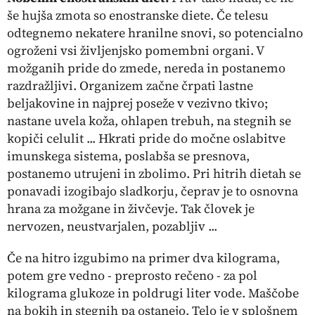
še hujša zmota so enostranske diete. Če telesu
odtegnemo nekatere hranilne snovi, so potencialno
ogroženi vsi življenjsko pomembni organi. V
možganih pride do zmede, nereda in postanemo
razdražljivi. Organizem začne črpati lastne
beljakovine in najprej poseže v vezivno tkivo;
nastane uvela koža, ohlapen trebuh, na stegnih se
kopiči celulit ... Hkrati pride do močne oslabitve
imunskega sistema, poslabša se presnova,
postanemo utrujeni in zbolimo. Pri hitrih dietah se
ponavadi izogibajo sladkorju, čeprav je to osnovna
hrana za možgane in živčevje. Tak človek je
nervozen, neustvarjalen, pozabljiv ...
Če na hitro izgubimo na primer dva kilograma,
potem gre vedno - preprosto rečeno - za pol
kilograma glukoze in poldrugi liter vode. Maščobe
na bokih in stegnih pa ostanejo. Telo je v splošnem