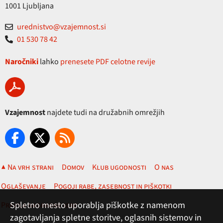
1001 Ljubljana
urednistvo@vzajemnost.si
01 530 78 42
Naročniki
lahko
prenesete PDF celotne revije
Vzajemnost
najdete tudi na družabnih omrežjih
▲ Na vrh strani
Domov
Klub ugodnosti
O nas
Oglaševanje
Pogoji rabe, zasebnost in piškotki
Spletno mesto uporablja piškotke z namenom
Pravila nagradne igre
zagotavljanja spletne storitve, oglasnih sistemov in