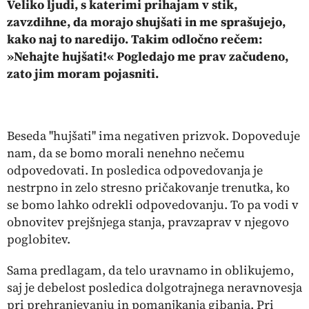
Veliko ljudi, s katerimi prihajam v stik,
zavzdihne, da morajo shujšati in me sprašujejo,
kako naj to naredijo. Takim odločno rečem:
»Nehajte hujšati!« Pogledajo me prav začudeno,
zato jim moram pojasniti.
Beseda ''hujšati'' ima negativen prizvok. Dopoveduje
nam, da se bomo morali nenehno nečemu
odpovedovati. In posledica odpovedovanja je
nestrpno in zelo stresno pričakovanje trenutka, ko
se bomo lahko odrekli odpovedovanju. To pa vodi v
obnovitev prejšnjega stanja, pravzaprav v njegovo
poglobitev.
Sama predlagam, da telo uravnamo in oblikujemo,
saj je debelost posledica dolgotrajnega neravnovesja
pri prehranjevanju in pomanjkanja gibanja. Pri