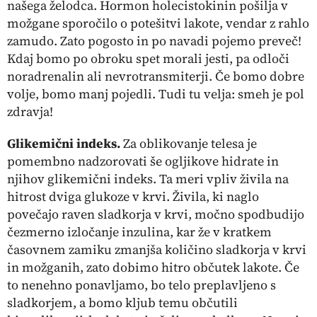
našega želodca. Hormon holecistokinin pošilja v
možgane sporočilo o potešitvi lakote, vendar z rahlo
zamudo. Zato pogosto in po navadi pojemo preveč!
Kdaj bomo po obroku spet morali jesti, pa odloči
noradrenalin ali nevrotransmiterji. Če bomo dobre
volje, bomo manj pojedli. Tudi tu velja: smeh je pol
zdravja!
Glikemični indeks.
Za oblikovanje telesa je
pomembno nadzorovati še ogljikove hidrate in
njihov glikemični
indeks. Ta meri vpliv živila na
hitrost dviga glukoze v krvi. Živila, ki naglo
povečajo raven sladkorja v krvi, močno spodbudijo
čezmerno izločanje inzulina, kar že v kratkem
časovnem zamiku zmanjša količino sladkorja v krvi
in možganih, zato dobimo hitro občutek lakote. Če
to nenehno ponavljamo, bo telo preplavljeno s
sladkorjem, a bomo kljub temu občutili