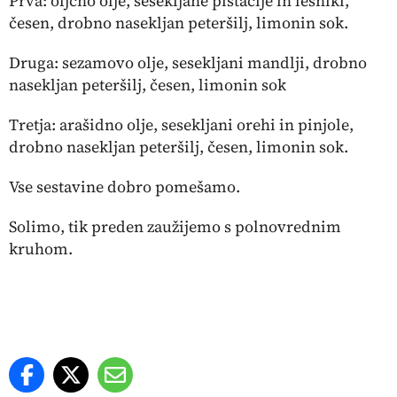
Prva: oljčno olje, sesekljane pistacije in lešniki,
česen, drobno nasekljan peteršilj, limonin sok.
Druga: sezamovo olje, sesekljani mandlji, drobno
nasekljan peteršilj, česen, limonin sok
Tretja: arašidno olje, sesekljani orehi in pinjole,
drobno nasekljan peteršilj, česen, limonin sok.
Vse sestavine dobro pomešamo.
Solimo, tik preden zaužijemo s polnovrednim
kruhom.