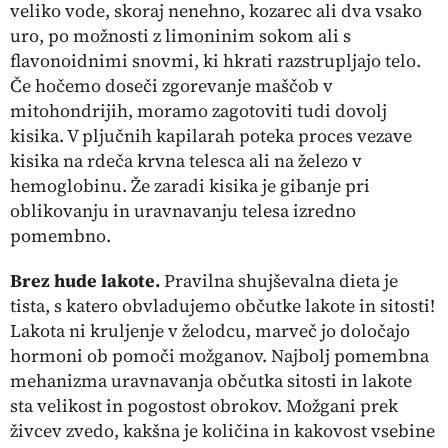
veliko vode, skoraj nenehno, kozarec ali dva vsako
uro, po možnosti z limoninim sokom ali s
flavonoidnimi snovmi, ki hkrati razstrupljajo telo.
Če hočemo doseči zgorevanje maščob v
mitohondrijih, moramo zagotoviti tudi dovolj
kisika. V pljučnih kapilarah poteka proces vezave
kisika na rdeča krvna telesca ali na železo v
hemoglobinu. Že zaradi kisika je gibanje pri
oblikovanju in uravnavanju telesa izredno
pomembno.
Brez hude lakote.
Pravilna shujševalna dieta je
tista, s katero obvladujemo občutke lakote in sitosti!
Lakota ni kruljenje v želodcu, marveč jo določajo
hormoni ob pomoči možganov. Najbolj pomembna
mehanizma uravnavanja občutka sitosti in lakote
sta velikost in pogostost obrokov. Možgani prek
živcev zvedo, kakšna je količina in kakovost vsebine