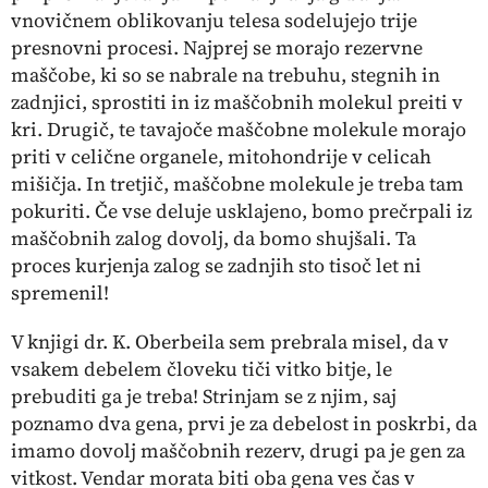
vnovičnem oblikovanju telesa sodelujejo trije
presnovni procesi. Najprej se morajo rezervne
maščobe, ki so se nabrale na trebuhu, stegnih in
zadnjici, sprostiti in iz maščobnih molekul preiti v
kri. Drugič, te tavajoče maščobne molekule morajo
priti v celične organele, mitohondrije v celicah
mišičja. In tretjič, maščobne molekule je treba tam
pokuriti. Če vse deluje usklajeno, bomo prečrpali iz
maščobnih zalog dovolj, da bomo shujšali. Ta
proces kurjenja zalog se zadnjih sto tisoč let ni
spremenil!
V knjigi dr. K. Oberbeila sem prebrala misel, da v
vsakem debelem človeku tiči vitko bitje, le
prebuditi ga je treba! Strinjam se z njim, saj
poznamo dva gena, prvi je za debelost in poskrbi, da
imamo dovolj maščobnih rezerv, drugi pa je gen za
vitkost. Vendar morata biti oba gena ves čas v