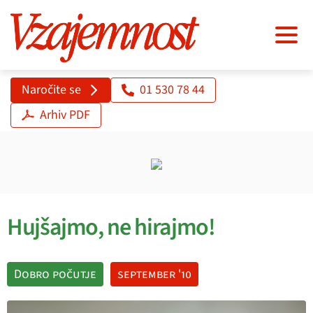
Naročite se
01 530 78 44
Arhiv PDF
Hujšajmo, ne hirajmo!
Dobro počutje
september '10