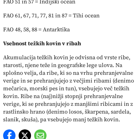
FAO 51 in 57 = Indijski ocean
FAO 61, 67, 71, 77, 81 in 87 = Tihi ocean
FAO 48, 58, 88 = Antarktika
Vsebnost težkih kovin v ribah
Akumulacija težkih kovin je odvisna od vrste ribe,
starosti, njene teže in geografske lege ulova. Na
splošno velja, da ribe, ki so na vrhu prehranjevalne
verige in se prehranjujejo z večjimi ribami (denimo
mečarica, morski pes in tun), vsebujejo več težkih
kovin. Ribe na (naj)nižji stopnji prehranjevalne
verige, ki se prehranjujejo z manjšimi ribicami in z
rastlinsko hrano (denimo losos, škarpena, sardela,
slanik, skuša), pa vsebujejo manj težkih kovin.