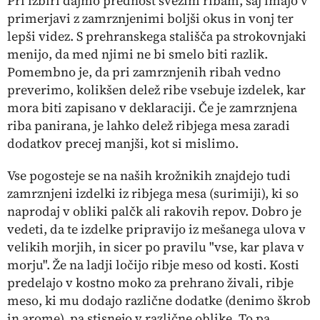
Pri izbiri dajmo prednost svežim ribam, saj imajo v
primerjavi z zamrznjenimi boljši okus in vonj ter
lepši videz. S prehranskega stališča pa strokovnjaki
menijo, da med njimi ne bi smelo biti razlik.
Pomembno je, da pri zamrznjenih ribah vedno
preverimo, kolikšen delež ribe vsebuje izdelek, kar
mora biti zapisano v deklaraciji. Če je zamrznjena
riba panirana, je lahko delež ribjega mesa zaradi
dodatkov precej manjši, kot si mislimo.
Vse pogosteje se na naših krožnikih znajdejo tudi
zamrznjeni izdelki iz ribjega mesa (surimiji), ki so
naprodaj v obliki palčk ali rakovih repov. Dobro je
vedeti, da te izdelke pripravijo iz mešanega ulova v
velikih morjih, in sicer po pravilu "vse, kar plava v
morju". Že na ladji ločijo ribje meso od kosti. Kosti
predelajo v kostno moko za prehrano živali, ribje
meso, ki mu dodajo različne dodatke (denimo škrob
in arome), pa stisnejo v različne oblike. To pa