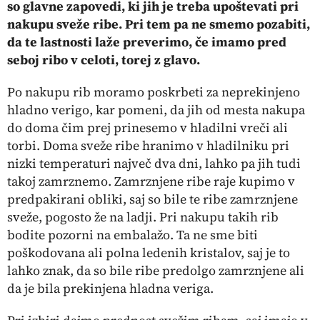
so glavne zapovedi, ki jih je treba upoštevati pri
nakupu sveže ribe. Pri tem pa ne smemo pozabiti,
da te lastnosti laže preverimo, če imamo pred
seboj ribo v celoti, torej z glavo.
Po nakupu rib moramo poskrbeti za neprekinjeno
hladno verigo, kar pomeni, da jih od mesta nakupa
do doma čim prej prinesemo v hladilni vreči ali
torbi. Doma sveže ribe hranimo v hladilniku pri
nizki temperaturi največ dva dni, lahko pa jih tudi
takoj zamrznemo. Zamrznjene ribe raje kupimo v
predpakirani obliki, saj so bile te ribe zamrznjene
sveže, pogosto že na ladji. Pri nakupu takih rib
bodite pozorni na embalažo. Ta ne sme biti
poškodovana ali polna ledenih kristalov, saj je to
lahko znak, da so bile ribe predolgo zamrznjene ali
da je bila prekinjena hladna veriga.