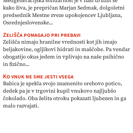
Medgeneracijska solidarnost je v naši družbi še
kako živa, je prepričan Marjan Sedmak, dolgoletni
predsednik Mestne zveze upokojencev Ljubljana,
Osrednjeslovenske...
Zelišča pomagajo pri prebavi
Zelišča nimajo hranilne vrednosti kot jih imajo
beljakovine, ogljikovi hidrati in maščobe. Pa vendar
obogatijo okus jedem in vplivajo na naše psihično
in fizično...
Ko vnuk ne sme jesti vsega
Babica je spekla svojo znamenito orehovo potico,
dedek pa je v trgovini kupil vnukovo najljubšo
čokolado. Oba želita otroku pokazati ljubezen in ga
malo razvajati.