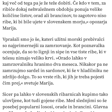
kaj več od tega pa je že teže dobiti. Če kdo v tem, za
ribiče dokaj nehvaležnem obdobju ponuja velike
količine listov, orad ali brancinov, to zagotovo niso
ribe, ki bi bile ujete v slovenskem morju,« opozarja
Marija.
Vprašali smo jo še, kateri užitni morski prebivalci
so najprimernejši za zamrzovanje. Kot poznavalka
ocenjuje, da so to lignji in sipe in vse tiste ribe, ki v
telesu nimajo veliko krvi. »Orado lahko v
zamrzovalniku hranimo dva meseca. Nikakor pa ne
zamrzujmo sardel in sardonov, ki še v hladilniku ne
zdržijo dolgo. To so vrste rib, ki jih je treba pojesti
čim prej,« svetuje Marija.
Sicer pa lahko v slovenskih ribarnicah kupimo tako
ulovljene, kot tudi gojene ribe. Med slednjimi so še
posebej popularni lososi, orade in brancini. Glavna