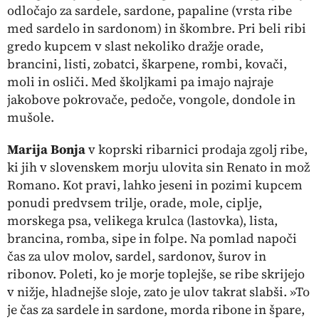
odločajo za sardele, sardone, papaline (vrsta ribe
med sardelo in sardonom) in škombre. Pri beli ribi
gredo kupcem v slast nekoliko dražje orade,
brancini, listi, zobatci, škarpene, rombi, kovači,
moli in osliči. Med školjkami pa imajo najraje
jakobove pokrovače, pedoče, vongole, dondole in
mušole.
Marija Bonja
v koprski ribarnici prodaja zgolj ribe,
ki jih v slovenskem morju ulovita sin Renato in mož
Romano. Kot pravi, lahko jeseni in pozimi kupcem
ponudi predvsem trilje, orade, mole, ciplje,
morskega psa, velikega krulca (lastovka), lista,
brancina, romba, sipe in folpe. Na pomlad napoči
čas za ulov molov, sardel, sardonov, šurov in
ribonov. Poleti, ko je morje toplejše, se ribe skrijejo
v nižje, hladnejše sloje, zato je ulov takrat slabši. »To
je čas za sardele in sardone, morda ribone in špare,