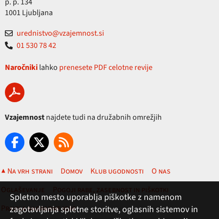
p. p. 134
1001 Ljubljana
urednistvo@vzajemnost.si
01 530 78 42
Naročniki
lahko
prenesete PDF celotne revije
Vzajemnost
najdete tudi na družabnih omrežjih
▲ Na vrh strani
Domov
Klub ugodnosti
O nas
Oglaševanje
Pogoji rabe, zasebnost in piškotki
Spletno mesto uporablja piškotke z namenom
Pravila nagradne igre
zagotavljanja spletne storitve, oglasnih sistemov in