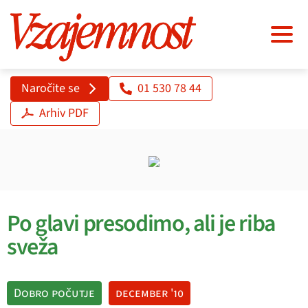
Naročite se
01 530 78 44
Arhiv PDF
Po glavi presodimo, ali je riba
sveža
Dobro počutje
december '10