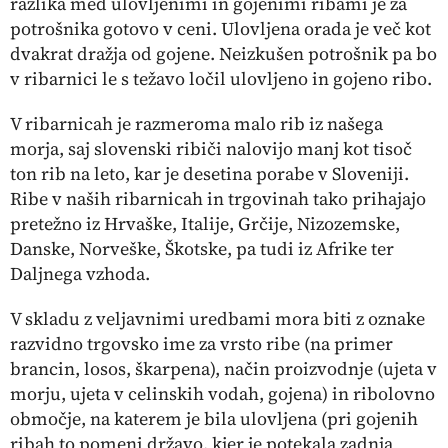
razlika med ulovljenimi in gojenimi ribami je za
potrošnika gotovo v ceni. Ulovljena orada je več kot
dvakrat dražja od gojene. Neizkušen potrošnik pa bo
v ribarnici le s težavo ločil ulovljeno in gojeno ribo.
V ribarnicah je razmeroma malo rib iz našega
morja, saj slovenski ribiči nalovijo manj kot tisoč
ton rib na leto, kar je desetina porabe v Sloveniji.
Ribe v naših ribarnicah in trgovinah tako prihajajo
pretežno iz Hrvaške, Italije, Grčije, Nizozemske,
Danske, Norveške, Škotske, pa tudi iz Afrike ter
Daljnega vzhoda.
V skladu z veljavnimi uredbami mora biti z oznake
razvidno trgovsko ime za vrsto ribe (na primer
brancin, losos, škarpena), način proizvodnje (ujeta v
morju, ujeta v celinskih vodah, gojena) in ribolovno
območje, na katerem je bila ulovljena (pri gojenih
ribah to pomeni državo, kjer je potekala zadnja