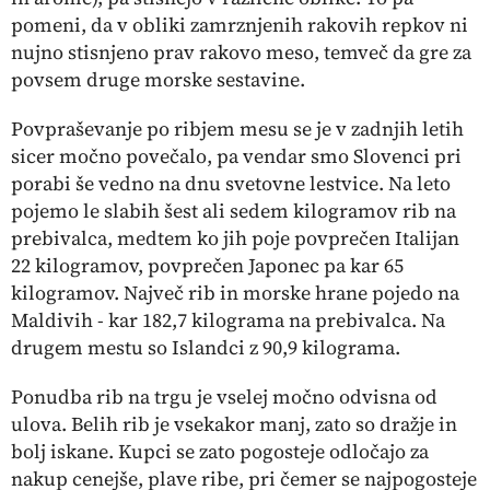
pomeni, da v obliki zamrznjenih rakovih repkov ni
nujno stisnjeno prav rakovo meso, temveč da gre za
povsem druge morske sestavine.
Povpraševanje po ribjem mesu se je v zadnjih letih
sicer močno povečalo, pa vendar smo Slovenci pri
porabi še vedno na dnu svetovne lestvice. Na leto
pojemo le slabih šest ali sedem kilogramov rib na
prebivalca, medtem ko jih poje povprečen Italijan
22 kilogramov, povprečen Japonec pa kar 65
kilogramov. Največ rib in morske hrane pojedo na
Maldivih - kar 182,7 kilograma na prebivalca. Na
drugem mestu so Islandci z 90,9 kilograma.
Ponudba rib na trgu je vselej močno odvisna od
ulova. Belih rib je vsekakor manj, zato so dražje in
bolj iskane. Kupci se zato pogosteje odločajo za
nakup cenejše, plave ribe, pri čemer se najpogosteje