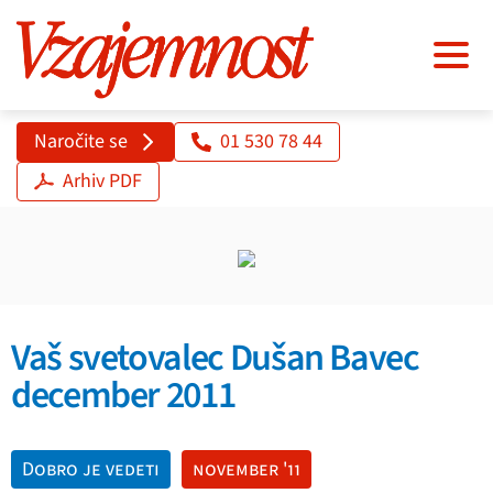
Naročite se
01 530 78 44
Arhiv PDF
Vaš svetovalec Dušan Bavec
december 2011
Dobro je vedeti
november '11