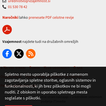
urednistvo@vzajemnost.si
01 530 78 42
Naročniki
lahko
prenesete PDF celotne revije
Vzajemnost
najdete tudi na družabnih omrežjih
▲ Na vrh strani
Domov
Klub ugodnosti
O nas
Spletno mesto uporablja piškotke z namenom
Oglaševanje
Pogoji rabe, zasebnost in piškotki
zagotavljanja spletne storitve, oglasnih sistemov in
Pravila nagradne igre
funkcionalnosti, ki jih brez piškotkov ne bi mogli
nuditi. Z obiskom in uporabo spletnega mesta
revija Vzajemnost in te spletne strani nastajajo z uredniškim sistemom
soglašate s piškotki.
podjetja (T)media