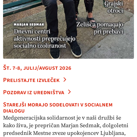
Št. 7-8, julij/avgust 2026
Prelistajte izvleček
Pozdrav iz uredništva
Starejši morajo sodelovati v socialnem
dialogu
Medgeneracijska solidarnost je v naši družbi še
kako živa, je prepričan Marjan Sedmak, dolgoletni
predsednik Mestne zveze upokojencev Ljubljana,