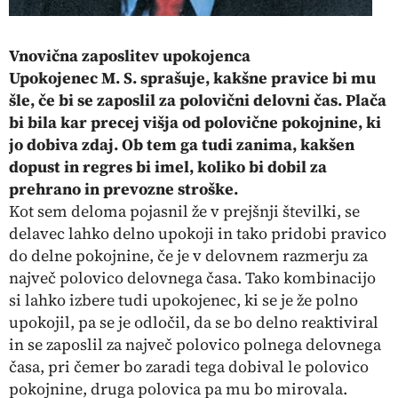
Vnovična zaposlitev upokojenca
Upokojenec M. S. sprašuje, kakšne pravice bi mu
šle, če bi se zaposlil za polovični delovni čas. Plača
bi bila kar precej višja od polovične pokojnine, ki
jo dobiva zdaj. Ob tem ga tudi zanima, kakšen
dopust in regres bi imel, koliko bi dobil za
prehrano in prevozne stroške.
Kot sem deloma pojasnil že v prejšnji številki, se
delavec lahko delno upokoji in tako pridobi pravico
do delne pokojnine, če je v delovnem razmerju za
največ polovico delovnega časa. Tako kombinacijo
si lahko izbere tudi upokojenec, ki se je že polno
upokojil, pa se je odločil, da se bo delno reaktiviral
in se zaposlil za največ polovico polnega delovnega
časa, pri čemer bo zaradi tega dobival le polovico
pokojnine, druga polovica pa mu bo mirovala.