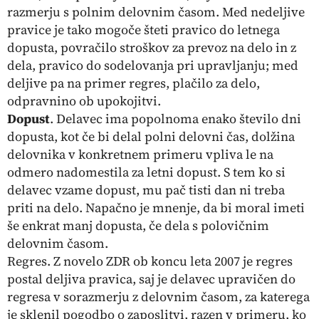
razmerju s polnim delovnim časom. Med nedeljive
pravice je tako mogoče šteti pravico do letnega
dopusta, povračilo stroškov za prevoz na delo in z
dela, pravico do sodelovanja pri upravljanju; med
deljive pa na primer regres, plačilo za delo,
odpravnino ob upokojitvi.
Dopust
. Delavec ima popolnoma enako število dni
dopusta, kot če bi delal polni delovni čas, dolžina
delovnika v konkretnem primeru vpliva le na
odmero nadomestila za letni dopust. S tem ko si
delavec vzame dopust, mu pač tisti dan ni treba
priti na delo. Napačno je mnenje, da bi moral imeti
še enkrat manj dopusta, če dela s polovičnim
delovnim časom.
Regres. Z novelo ZDR ob koncu leta 2007 je regres
postal deljiva pravica, saj je delavec upravičen do
regresa v sorazmerju z delovnim časom, za katerega
je sklenil pogodbo o zaposlitvi, razen v primeru, ko