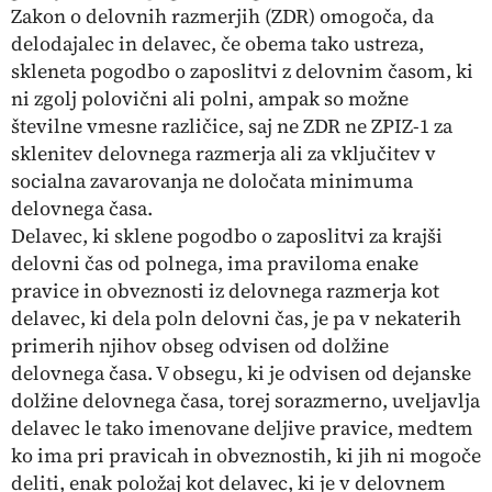
Zakon o delovnih razmerjih (ZDR) omogoča, da
delodajalec in delavec, če obema tako ustreza,
skleneta pogodbo o zaposlitvi z delovnim časom, ki
ni zgolj polovični ali polni, ampak so možne
številne vmesne različice, saj ne ZDR ne ZPIZ-1 za
sklenitev delovnega razmerja ali za vključitev v
socialna zavarovanja ne določata minimuma
delovnega časa.
Delavec, ki sklene pogodbo o zaposlitvi za krajši
delovni čas od polnega, ima praviloma enake
pravice in obveznosti iz delovnega razmerja kot
delavec, ki dela poln delovni čas, je pa v nekaterih
primerih njihov obseg odvisen od dolžine
delovnega časa. V obsegu, ki je odvisen od dejanske
dolžine delovnega časa, torej sorazmerno, uveljavlja
delavec le tako imenovane deljive pravice, medtem
ko ima pri pravicah in obveznostih, ki jih ni mogoče
deliti, enak položaj kot delavec, ki je v delovnem