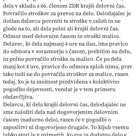
dela v skladu s 66. členom ZDR krajši delovni čas.
Povračilo stroškov za prevoz na delo. Delodajalec je
dolžan delavcu povrniti te stroške v celoti in ne
glede na to, ali dela polni ali krajši delovni čas.
Odmor med delovnim časom in stroški malice.
Delavec, ki dela najmanj 4 ure na dan, ima pravico
do odmora v sorazmerju s časom, prebitim na delu,
in polno povračilo stroška za malico. Če pa dela
manj kot 4 ure, pravice do odmora sploh nima, prav
tako tudi ne do povračila stroškov za malice, razen
tedaj, ko je ta možnost predvidena s kolektivno
pogodbo dejavnosti, vendar je v tem primeru
obdavčljiva.
Delavcu, ki dela krajši delovni čas, delodajalec ne
sme naložiti dela nad dogovorjenim delovnim
časom (nadurno delo), razen če v pogodbi o
zaposlitvi ni dogovorjeno drugače. To kljub vsemu
lahko stori le v primerih, ko gre za dodatno delo v