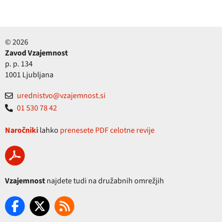
© 2026
Zavod Vzajemnost
p. p. 134
1001 Ljubljana
urednistvo@vzajemnost.si
01 530 78 42
Naročniki
lahko
prenesete PDF celotne revije
Vzajemnost
najdete tudi na družabnih omrežjih