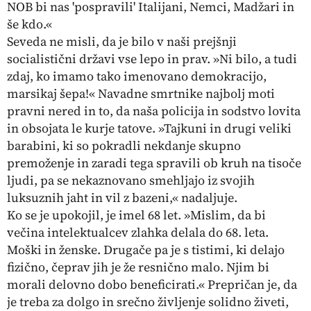
NOB bi nas 'pospravili' Italijani, Nemci, Madžari in
še kdo.«
Seveda ne misli, da je bilo v naši prejšnji
socialistični državi vse lepo in prav. »Ni bilo, a tudi
zdaj, ko imamo tako imenovano demokracijo,
marsikaj šepa!« Navadne smrtnike najbolj moti
pravni nered in to, da naša policija in sodstvo lovita
in obsojata le kurje tatove. »Tajkuni in drugi veliki
barabini, ki so pokradli nekdanje skupno
premoženje in zaradi tega spravili ob kruh na tisoče
ljudi, pa se nekaznovano smehljajo iz svojih
luksuznih jaht in vil z bazeni,« nadaljuje.
Ko se je upokojil, je imel 68 let. »Mislim, da bi
večina intelektualcev zlahka delala do 68. leta.
Moški in ženske. Drugače pa je s tistimi, ki delajo
fizično, čeprav jih je že resnično malo. Njim bi
morali delovno dobo beneficirati.« Prepričan je, da
je treba za dolgo in srečno življenje solidno živeti,