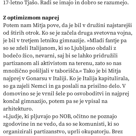
17-letno Tjašo. Radi se imajo in dobro se razumejo.
Z optimizmom naprej
Potem nam Mitja pove, da je bil v družini najstarejši
od štirih otrok. Ko se je začela druga svetovna vojna,
je bil v tretjem letniku gimnazije. »Mladi fantje pa
so se zdeli Italijanom, ki so Ljubljano obdali z
bodečo žico, nevarni, saj bi se lahko pridružili
partizanom ali aktivistom na terenu, zato so nas
množično pošiljali v taborišča.« Tako je bi Mitja
najprej v Gonarsu v Italiji. Ko je Italija kapitulirala,
so ga zajeli Nemci in ga poslali na prisilno delo. V
domovino se je vrnil šele po osvoboditvi in najprej
končal gimnazijo, potem pa se je vpisal na
arhitekturo.
»Ljudje, ki pljuvajo po NOB, očitno ne poznajo
zgodovine in ne vedo, da so se komunisti, ki so
organizirali partizanstvo, uprli okupatorju. Brez