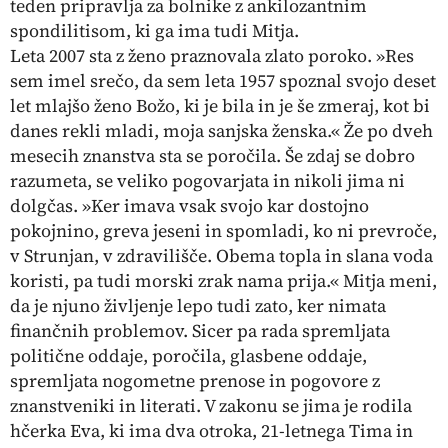
teden pripravlja za bolnike z ankilozantnim
spondilitisom, ki ga ima tudi Mitja.
Leta 2007 sta z ženo praznovala zlato poroko. »Res
sem imel srečo, da sem leta 1957 spoznal svojo deset
let mlajšo ženo Božo, ki je bila in je še zmeraj, kot bi
danes rekli mladi, moja sanjska ženska.« Že po dveh
mesecih znanstva sta se poročila. Še zdaj se dobro
razumeta, se veliko pogovarjata in nikoli jima ni
dolgčas. »Ker imava vsak svojo kar dostojno
pokojnino, greva jeseni in spomladi, ko ni prevroče,
v Strunjan, v zdravilišče. Obema topla in slana voda
koristi, pa tudi morski zrak nama prija.« Mitja meni,
da je njuno življenje lepo tudi zato, ker nimata
finančnih problemov. Sicer pa rada spremljata
politične oddaje, poročila, glasbene oddaje,
spremljata nogometne prenose in pogovore z
znanstveniki in literati. V zakonu se jima je rodila
hčerka Eva, ki ima dva otroka, 21-letnega Tima in