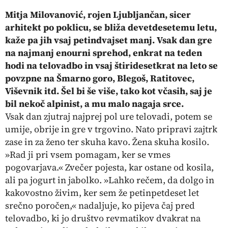
Mitja Milovanović, rojen Ljubljančan, sicer
arhitekt po poklicu, se bliža devetdesetemu letu,
kaže pa jih vsaj petindvajset manj. Vsak dan gre
na najmanj enourni sprehod, enkrat na teden
hodi na telovadbo in vsaj štiridesetkrat na leto se
povzpne na Šmarno goro, Blegoš, Ratitovec,
Viševnik itd. Šel bi še više, tako kot včasih, saj je
bil nekoč alpinist, a mu malo nagaja srce.
Vsak dan zjutraj najprej pol ure telovadi, potem se
umije, obrije in gre v trgovino. Nato pripravi zajtrk
zase in za ženo ter skuha kavo. Žena skuha kosilo.
»Rad ji pri vsem pomagam, ker se vmes
pogovarjava.« Zvečer pojesta, kar ostane od kosila,
ali pa jogurt in jabolko. »Lahko rečem, da dolgo in
kakovostno živim, ker sem že petinpetdeset let
srečno poročen,« nadaljuje, ko pijeva čaj pred
telovadbo, ki jo društvo revmatikov dvakrat na