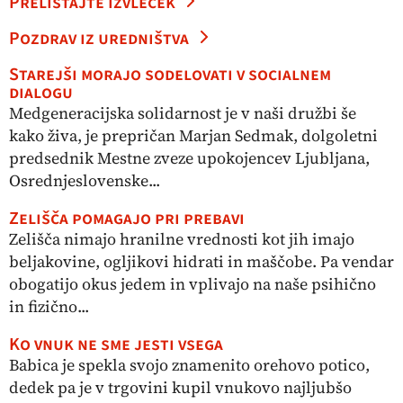
Prelistajte izvleček
Pozdrav iz uredništva
Starejši morajo sodelovati v socialnem
dialogu
Medgeneracijska solidarnost je v naši družbi še
kako živa, je prepričan Marjan Sedmak, dolgoletni
predsednik Mestne zveze upokojencev Ljubljana,
Osrednjeslovenske...
Zelišča pomagajo pri prebavi
Zelišča nimajo hranilne vrednosti kot jih imajo
beljakovine, ogljikovi hidrati in maščobe. Pa vendar
obogatijo okus jedem in vplivajo na naše psihično
in fizično...
Ko vnuk ne sme jesti vsega
Babica je spekla svojo znamenito orehovo potico,
dedek pa je v trgovini kupil vnukovo najljubšo