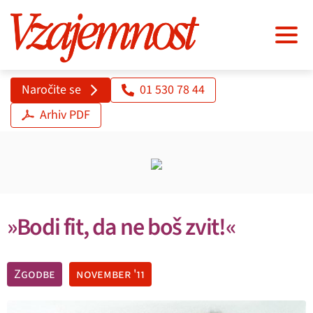
Naročite se
01 530 78 44
Arhiv PDF
»Bodi fit, da ne boš zvit!«
Zgodbe
november '11