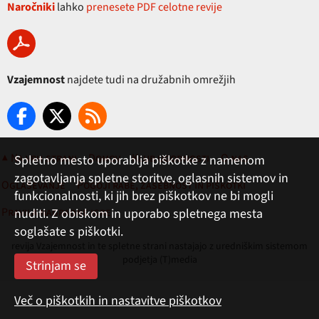
Naročniki
lahko
prenesete PDF celotne revije
Vzajemnost
najdete tudi na družabnih omrežjih
▲ Na vrh strani
Domov
Klub ugodnosti
O nas
Spletno mesto uporablja piškotke z namenom
zagotavljanja spletne storitve, oglasnih sistemov in
Oglaševanje
Pogoji rabe, zasebnost in piškotki
funkcionalnosti, ki jih brez piškotkov ne bi mogli
Pravila nagradne igre
nuditi. Z obiskom in uporabo spletnega mesta
soglašate s piškotki.
revija Vzajemnost in te spletne strani nastajajo z uredniškim sistemom
podjetja (T)media
Več o piškotkih in nastavitve piškotkov