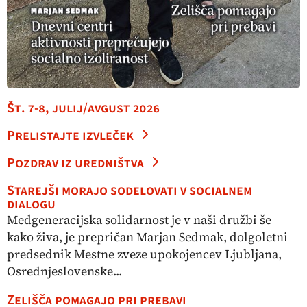
Št. 7-8, julij/avgust 2026
Prelistajte izvleček
Pozdrav iz uredništva
Starejši morajo sodelovati v socialnem
dialogu
Medgeneracijska solidarnost je v naši družbi še
kako živa, je prepričan Marjan Sedmak, dolgoletni
predsednik Mestne zveze upokojencev Ljubljana,
Osrednjeslovenske...
Zelišča pomagajo pri prebavi