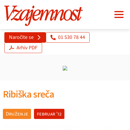
Naročite se
01 530 78 44
Arhiv PDF
Ribiška sreča
Druženje
februar '12