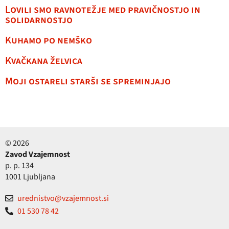
Lovili smo ravnotežje med pravičnostjo in
solidarnostjo
Kuhamo po nemško
Kvačkana želvica
Moji ostareli starši se spreminjajo
© 2026
Zavod Vzajemnost
p. p. 134
1001 Ljubljana
urednistvo@vzajemnost.si
01 530 78 42