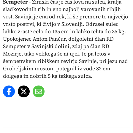
Šempeter
- Zimski čas je čas lova na sulca, kralja
sladkovodnih rib in eno najbolj varovanih ribjih
vrst. Savinja je ena od rek, ki še premore to največjo
vrsto postrvi, ki živijo v Sloveniji. Odrasel sulec
lahko zraste celo do 135 cm in lahko tehta do 35 kg.
Upokojenec Anton Pančur, dolgoletni član RD
Šempeter v Savinjski dolini, zdaj pa član RD
Mozirje, tako velikega še ni ujel. Je pa letos v
šempetrskem ribiškem revirju Savinje, pri jezu nad
Grobeljskim mostom potegnil iz vode 82 cm
dolgega in dobrih 5 kg težkega sulca.