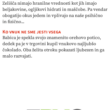
Zelišča nimajo hranilne vrednosti kot jih imajo
beljakovine, ogljikovi hidrati in maščobe. Pa vendar
obogatijo okus jedem in vplivajo na naše psihično
in fizično...
Ko vnuk ne sme jesti vsega
Babica je spekla svojo znamenito orehovo potico,
dedek pa je v trgovini kupil vnukovo najljubšo
čokolado. Oba želita otroku pokazati ljubezen in ga
malo razvajati.