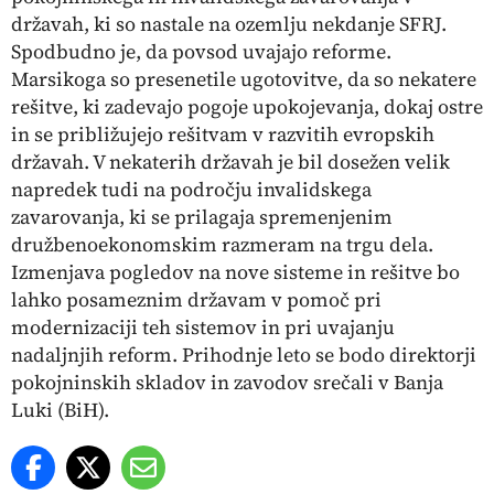
državah, ki so nastale na ozemlju nekdanje SFRJ.
Spodbudno je, da povsod uvajajo reforme.
Marsikoga so presenetile ugotovitve, da so nekatere
rešitve, ki zadevajo pogoje upokojevanja, dokaj ostre
in se približujejo rešitvam v razvitih evropskih
državah. V nekaterih državah je bil dosežen velik
napredek tudi na področju invalidskega
zavarovanja, ki se prilagaja spremenjenim
družbenoekonomskim razmeram na trgu dela.
Izmenjava pogledov na nove sisteme in rešitve bo
lahko posameznim državam v pomoč pri
modernizaciji teh sistemov in pri uvajanju
nadaljnjih reform. Prihodnje leto se bodo direktorji
pokojninskih skladov in zavodov srečali v Banja
Luki (BiH).