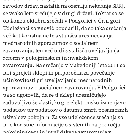
zavodov držav, nastalih na ozemlju nekdanje SFRJ,
se vsako leto srečujejo v drugi državi. Tokrat so se
ob koncu oktobra srečali v Podgorici v Črni gori.
Udeleženci so vnovič poudarili, da so taka srečanja
več kot koristna ne le s stališča uresničevanja
mednarodnih sporazumov o socialnem
zavarovanju, temveč tudi s stališča uveljavljanja
reform v pokojninskem in invalidskem
zavarovanju. Na srečanju v Makedoniji leta 2011 so
bili sprejeti sklepi in priporočila za povečanje
učinkovitosti pri uveljavljanju mednarodnih
sporazumov o socialnem zavarovanju. V Podgorici
pa so ugotovili, da se ti sklepi uresničujejo
zadovoljivo še zlasti, ko gre elektronsko izmenjavo
podatkov ter podatkov o datumu smrti posameznih
uživalcev pokojnin. Za vse udeležence srečanja so
bile koristne informacije o sistemih na področju
pokojninskega in invalidskega zavarovanja v