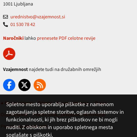
1001 Ljubljana
urednistvo@vzajemnost.si
01 530 78 42
Naročniki
lahko
prenesete PDF celotne revije
Vzajemnost
najdete tudi na družabnih omrežjih
▲ Na vrh strani
Domov
Klub ugodnosti
O nas
Spletno mesto uporablja piškotke z namenom
zagotavljanja spletne storitve, oglasnih sistemov in
Oglaševanje
Pogoji rabe, zasebnost in piškotki
funkcionalnosti, ki jih brez piškotkov ne bi mogli
Pravila nagradne igre
nuditi. Z obiskom in uporabo spletnega mesta
soglašate s piškotki.