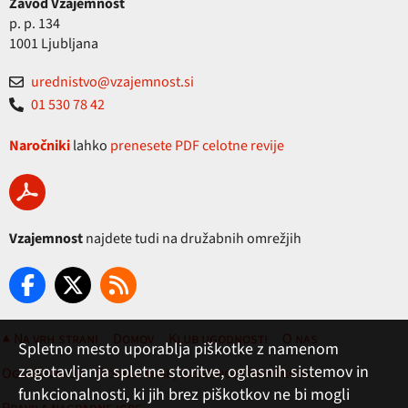
Zavod Vzajemnost
p. p. 134
1001 Ljubljana
urednistvo@vzajemnost.si
01 530 78 42
Naročniki
lahko
prenesete PDF celotne revije
Vzajemnost
najdete tudi na družabnih omrežjih
▲ Na vrh strani
Domov
Klub ugodnosti
O nas
Spletno mesto uporablja piškotke z namenom
zagotavljanja spletne storitve, oglasnih sistemov in
Oglaševanje
Pogoji rabe, zasebnost in piškotki
funkcionalnosti, ki jih brez piškotkov ne bi mogli