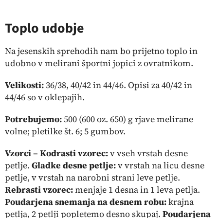
Toplo udobje
Na jesenskih sprehodih nam bo prijetno toplo in
udobno v melirani športni jopici z ovratnikom.
Velikosti:
36/38, 40/42 in 44/46. Opisi za 40/42 in
44/46 so v oklepajih.
Potrebujemo:
500 (600 oz. 650) g rjave melirane
volne; pletilke št. 6; 5 gumbov.
Vzorci – Kodrasti vzorec:
v vseh vrstah desne
petlje.
Gladke desne petlje:
v vrstah na licu desne
petlje, v vrstah na narobni strani leve petlje.
Rebrasti vzorec:
menjaje 1 desna in 1 leva petlja.
Poudarjena snemanja na desnem robu:
krajna
petlja, 2 petlji popletemo desno skupaj.
Poudarjena