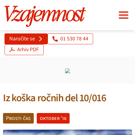
Naročite se
01 530 78 44
Arhiv PDF
Iz koška ročnih del 10/016
Prosti čas
oktober '16