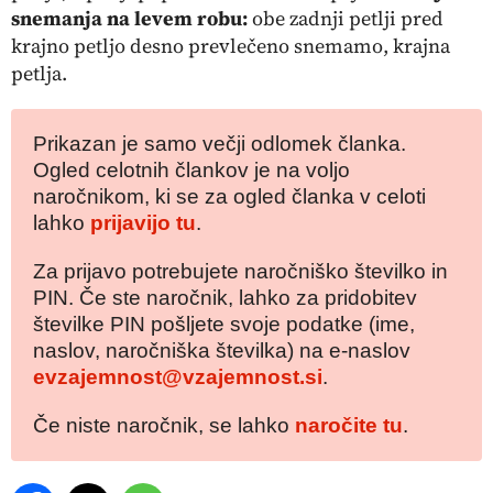
snemanja na levem robu:
obe zadnji petlji pred
krajno petljo desno prevlečeno snemamo, krajna
petlja.
Prikazan je samo večji odlomek članka.
Ogled celotnih člankov je na voljo
naročnikom, ki se za ogled članka v celoti
lahko
prijavijo tu
.
Za prijavo potrebujete naročniško številko in
PIN. Če ste naročnik, lahko za pridobitev
številke PIN pošljete svoje podatke (ime,
naslov, naročniška številka) na e-naslov
evzajemnost@vzajemnost.si
.
Če niste naročnik, se lahko
naročite tu
.