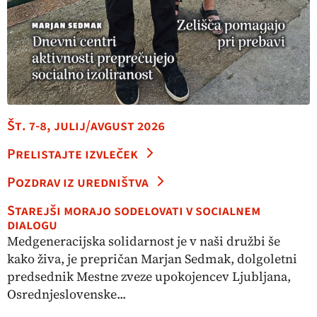
Št. 7-8, julij/avgust 2026
Prelistajte izvleček
Pozdrav iz uredništva
Starejši morajo sodelovati v socialnem
dialogu
Medgeneracijska solidarnost je v naši družbi še
kako živa, je prepričan Marjan Sedmak, dolgoletni
predsednik Mestne zveze upokojencev Ljubljana,
Osrednjeslovenske...