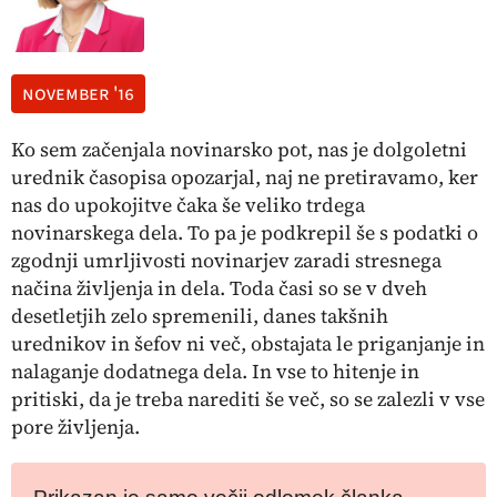
november '16
Ko sem začenjala novinarsko pot, nas je dolgoletni
urednik časopisa opozarjal, naj ne pretiravamo, ker
nas do upokojitve čaka še veliko trdega
novinarskega dela. To pa je podkrepil še s podatki o
zgodnji umrljivosti novinarjev zaradi stresnega
načina življenja in dela. Toda časi so se v dveh
desetletjih zelo spremenili, danes takšnih
urednikov in šefov ni več, obstajata le priganjanje in
nalaganje dodatnega dela. In vse to hitenje in
pritiski, da je treba narediti še več, so se zalezli v vse
pore življenja.