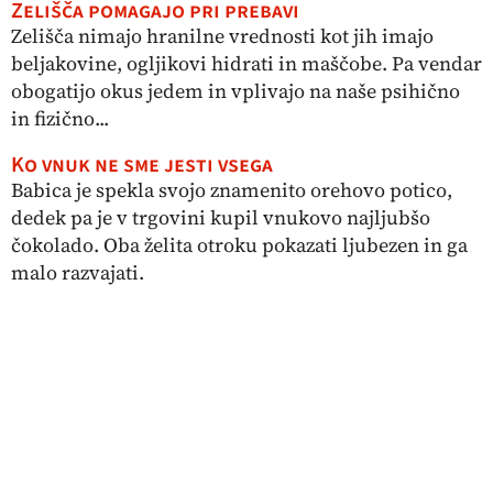
Zelišča pomagajo pri prebavi
Zelišča nimajo hranilne vrednosti kot jih imajo
beljakovine, ogljikovi hidrati in maščobe. Pa vendar
obogatijo okus jedem in vplivajo na naše psihično
in fizično...
Ko vnuk ne sme jesti vsega
Babica je spekla svojo znamenito orehovo potico,
dedek pa je v trgovini kupil vnukovo najljubšo
čokolado. Oba želita otroku pokazati ljubezen in ga
malo razvajati.