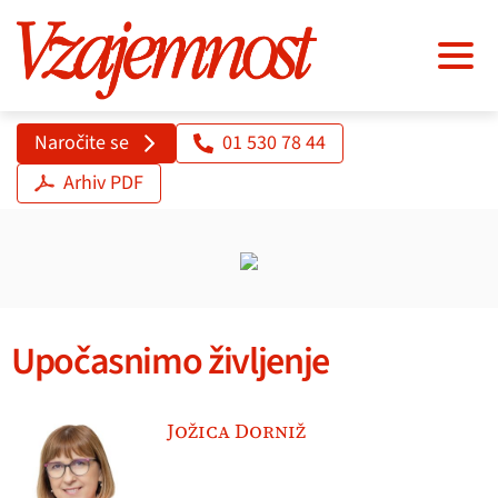
Naročite se
01 530 78 44
Arhiv PDF
Upočasnimo življenje
Jožica Dorniž