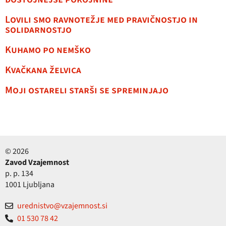
Lovili smo ravnotežje med pravičnostjo in
solidarnostjo
Kuhamo po nemško
Kvačkana želvica
Moji ostareli starši se spreminjajo
© 2026
Zavod Vzajemnost
p. p. 134
1001 Ljubljana
urednistvo@vzajemnost.si
01 530 78 42