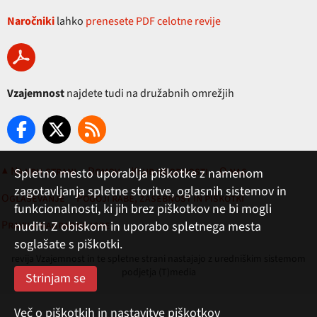
Naročniki
lahko
prenesete PDF celotne revije
Vzajemnost
najdete tudi na družabnih omrežjih
▲ Na vrh strani
Domov
Klub ugodnosti
O nas
Spletno mesto uporablja piškotke z namenom
zagotavljanja spletne storitve, oglasnih sistemov in
Oglaševanje
Pogoji rabe, zasebnost in piškotki
funkcionalnosti, ki jih brez piškotkov ne bi mogli
Pravila nagradne igre
nuditi. Z obiskom in uporabo spletnega mesta
soglašate s piškotki.
revija Vzajemnost in te spletne strani nastajajo z uredniškim sistemom
podjetja (T)media
Več o piškotkih in nastavitve piškotkov