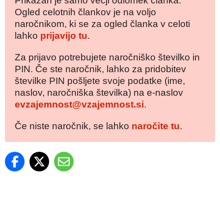
Prikazan je samo večji odlomek članka.
Ogled celotnih člankov je na voljo
naročnikom, ki se za ogled članka v celoti
lahko
prijavijo tu
.
Za prijavo potrebujete naročniško številko in
PIN. Če ste naročnik, lahko za pridobitev
številke PIN pošljete svoje podatke (ime,
naslov, naročniška številka) na e-naslov
evzajemnost@vzajemnost.si
.
Če niste naročnik, se lahko
naročite tu
.