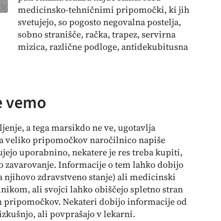
medicinsko-tehničnimi pripomočki, ki jih
svetujejo, so pogosto negovalna postelja,
sobno stranišče, račka, trapez, servirna
mizica, različne podloge, antidekubitusna
e vemo
ljenje, a tega marsikdo ne ve, ugotavlja
za veliko pripomočkov naročilnico napiše
jejo uporabnino, nekatere je res treba kupiti,
no zavarovanje. Informacije o tem lahko dobijo
 njihovo zdravstveno stanje) ali medicinski
nalnikom, ali svojci lahko obiščejo spletno stran
h pripomočkov. Nekateri dobijo informacije od
 izkušnjo, ali povprašajo v lekarni.