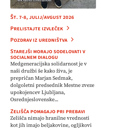
Št. 7-8, julij/avgust 2026
Prelistajte izvleček
Pozdrav iz uredništva
Starejši morajo sodelovati v
socialnem dialogu
Medgeneracijska solidarnost je v
naši družbi še kako živa, je
prepričan Marjan Sedmak,
dolgoletni predsednik Mestne zveze
upokojencev Ljubljana,
Osrednjeslovenske...
Zelišča pomagajo pri prebavi
Zelišča nimajo hranilne vrednosti
kot jih imajo beljakovine, ogljikovi