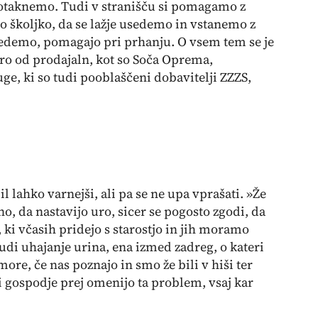
spotaknemo. Tudi v stranišču si pomagamo z
jo školjko, da se lažje usedemo in vstanemo z
usedemo, pomagajo pri prhanju. O vsem tem se je
ro od prodajaln, kot so Soča Oprema,
ge, ki so tudi pooblaščeni dobavitelji ZZZS,
bil lahko varnejši, ali pa se ne upa vprašati. »Že
 da nastavijo uro, sicer se pogosto zgodi, da
 ki včasih pridejo s starostjo in jih moramo
 tudi uhajanje urina, ena izmed zadreg, o kateri
re, če nas poznajo in smo že bili v hiši ter
 gospodje prej omenijo ta problem, vsaj kar