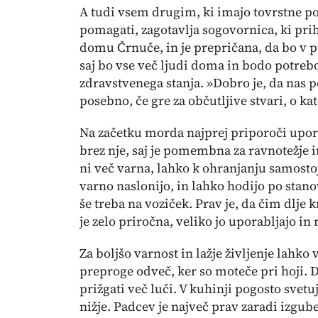
A tudi vsem drugim, ki imajo tovrstne po
pomagati, zagotavlja sogovornica, ki pri
domu Črnuče, in je prepričana, da bo v p
saj bo vse več ljudi doma in bodo potre
zdravstvenega stanja. »Dobro je, da nas
posebno, če gre za občutljive stvari, o kat
Na začetku morda najprej priporoči upor
brez nje, saj je pomembna za ravnotežje i
ni več varna, lahko k ohranjanju samosto
varno naslonijo, in lahko hodijo po stanov
še treba na voziček. Prav je, da čim dlje 
je zelo priročna, veliko jo uporabljajo in
Za boljšo varnost in lažje življenje lahk
preproge odveč, ker so moteče pri hoji. 
prižgati več luči. V kuhinji pogosto svetuje
nižje. Padcev je največ prav zaradi izgub