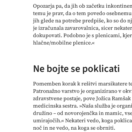
Opozarja pa, da jih ob začetku inkontinen
temu je prav, da o tem povedo osebnemu 
jih glede na potrebe predpiše, ko so do n
je izračunala zavarovalnica, sicer nekate
dokupovati. Podobno je s plenicami, kjer
hlačne/mobilne plenice.«
Ne bojte se poklicati
Pomemben korak k rešitvi marsikatere tež
Patronažno varstvo je organizirano v ok
zdravstvene postaje, pove Jožica Ramšak 
medicinska sestra. »Naša služba je organ
družino – od novorojenčka in mamic, vse
umirajočih.« Nekateri vedo, koga poklica
noč in ne vedo, na koga se obrniti.