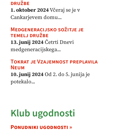
družbe
1. oktober 2024
Včeraj se je v
Cankarjevem domu...
Medgeneracijsko sožitje je
temelj družbe
13. junij 2024
Četrti Dnevi
medgeneracijskega...
Tokrat je Vzajemnost preplavila
Neum
10. junij 2024
Od 2. do 5. junija je
potekalo...
Klub ugodnosti
Ponudniki ugodnosti »