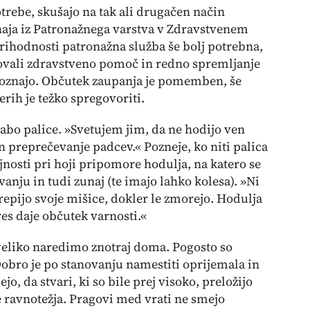
trebe, skušajo na tak ali drugačen način
haja iz Patronažnega varstva v Zdravstvenem
rihodnosti patronažna služba še bolj potrebna,
bovali zdravstveno pomoč in redno spremljanje
 poznajo. Občutek zaupanja je pomemben, še
erih je težko spregovoriti.
abo palice. »Svetujem jim, da ne hodijo ven
n preprečevanje padcev.« Pozneje, ko niti palica
jnosti pri hoji pripomore hodulja, na katero se
anju in tudi zunaj (te imajo lahko kolesa). »Ni
krepijo svoje mišice, dokler le zmorejo. Hodulja
 res daje občutek varnosti.«
o veliko naredimo znotraj doma. Pogosto so
Dobro je po stanovanju namestiti oprijemala in
jo, da stvari, ki so bile prej visoko, preložijo
e ravnotežja. Pragovi med vrati ne smejo