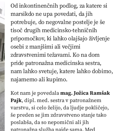
Od inkontinenčnih podlog, za katere si
marsikdo ne upa povedati, da jih
potrebuje, do negovalne postelje je še
tisoč drugih medicinsko-tehničnih
pripomočkov, ki lahko olajšajo življenje
osebi z manjšimi ali večjimi
zdravstvenimi težavami. Ko na dom
pride patronažna medicinska sestra,
nam lahko svetuje, katere lahko dobimo,
najamemo ali kupimo.
Kot nam je povedala
mag. Jožica Ramšak
Pajk
, dipl. med. sestra v patronažnem
varstvu, si celo želijo, da ljudje pokličejo,
še preden se jim zdravstveno stanje tako
poslabša, da so nepomični ali jih
patronažna služba najde sama. Med