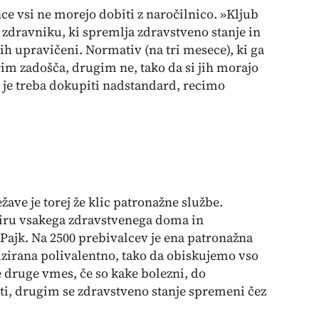
ce vsi ne morejo dobiti z naročilnico. »Kljub
zdravniku, ki spremlja zdravstveno stanje in
jih upravičeni. Normativ (na tri mesece), ki ga
rim zadošča, drugim ne, tako da si jih morajo
 je treba dokupiti nadstandard, recimo
ave je torej že klic patronažne službe.
viru vsakega zdravstvenega doma in
Pajk. Na 2500 prebivalcev je ena patronažna
izirana polivalentno, tako da obiskujemo vso
 druge vmes, če so kake bolezni, do
ti, drugim se zdravstveno stanje spremeni čez