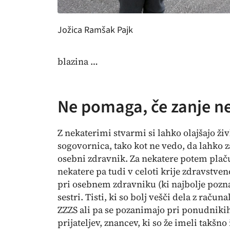
Jožica Ramšak Pajk
blazina …
Ne pomaga, če zanje n
Z nekaterimi stvarmi si lahko olajšajo živ
sogovornica, tako kot ne vedo, da lahko 
osebni zdravnik. Za nekatere potem plaču
nekatere pa tudi v celoti krije zdravstve
pri osebnem zdravniku (ki najbolje pozna
sestri. Tisti, ki so bolj vešči dela z raču
ZZZS ali pa se pozanimajo pri ponudniki
prijateljev, znancev, ki so že imeli takšno