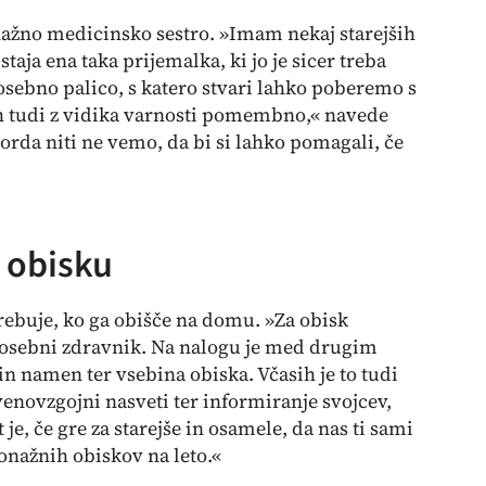
nažno medicinsko sestro. »Imam nekaj starejših
taja ena taka prijemalka, ki jo je sicer treba
osebno palico, s katero stvari lahko poberemo s
asih tudi z vidika varnosti pomembno,« navede
rda niti ne vemo, da bi si lahko pomagali, če
b obisku
trebuje, ko ga obišče na domu. »Za obisk
 osebni zdravnik. Na nalogu je med drugim
 namen ter vsebina obiska. Včasih je to tudi
venovzgojni nasveti ter informiranje svojcev,
e, če gre za starejše in osamele, da nas ti sami
onažnih obiskov na leto.«