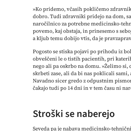
»Ko pridemo, včasih pokličemo zdravnika
dobro. Tudi zdravniki pridejo na dom, sa
naročilnico za potrebne medicinsko-teh
povemo, kaj obstaja, in prinesemo s sebo
a kljub temu dobijo vtis, da je pravzaprav
Pogosto se stiska pojavi po prihodu iz b
obveščeni le o tistih pacientih, pri kater
nego ali pa oskrbo na domu. »Želimo si, da
skrbeti zase, ali da bi nas poklicali sami,
Navadno sicer gredo z odpustnim pismom
čakajo tudi po 14 dni in v tem času ni nar
Stroški se naberejo
Seveda pa je nabava medicinsko-tehnični