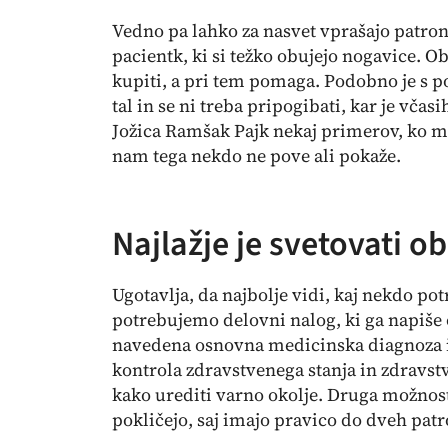
Vedno pa lahko za nasvet vprašajo patro
pacientk, ki si težko obujejo nogavice. Obs
kupiti, a pri tem pomaga. Podobno je s p
tal in se ni treba pripogibati, kar je vč
Jožica Ramšak Pajk nekaj primerov, ko mo
nam tega nekdo ne pove ali pokaže.
Najlažje je svetovati o
Ugotavlja, da najbolje vidi, kaj nekdo po
potrebujemo delovni nalog, ki ga napiše
navedena osnovna medicinska diagnoza in
kontrola zdravstvenega stanja in zdravst
kako urediti varno okolje. Druga možnost j
pokličejo, saj imajo pravico do dveh patr