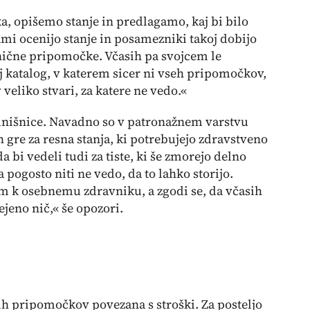
, opišemo stanje in predlagamo, kaj bi bilo
mi ocenijo stanje in posamezniki takoj dobijo
nične pripomočke. Včasih pa svojcem le
j katalog, v katerem sicer ni vseh pripomočkov,
 veliko stvari, za katere ne vedo.«
olnišnice. Navadno so v patronažnem varstvu
ih gre za resna stanja, ki potrebujejo zdravstveno
 bi vedeli tudi za tiste, ki še zmorejo delno
 a pogosto niti ne vedo, da to lahko storijo.
 k osebnemu zdravniku, a zgodi se, da včasih
ejeno nič,« še opozori.
h pripomočkov povezana s stroški. Za posteljo