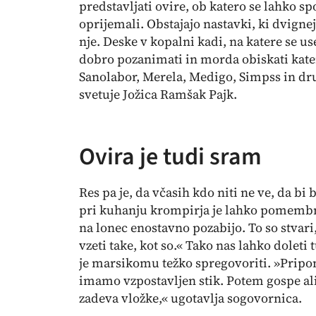
predstavljati ovire, ob katero se lahko 
oprijemali. Obstajajo nastavki, ki dvigne
nje. Deske v kopalni kadi, na katere se 
dobro pozanimati in morda obiskati kate
Sanolabor, Merela, Medigo, Simpss in dru
svetuje Jožica Ramšak Pajk.
Ovira je tudi sram
Res pa je, da včasih kdo niti ne ve, da bi 
pri kuhanju krompirja je lahko pomembno,
na lonec enostavno pozabijo. To so stvari,
vzeti take, kot so.« Tako nas lahko doleti
je marsikomu težko spregovoriti. »Pripomo
imamo vzpostavljen stik. Potem gospe ali
zadeva vložke,« ugotavlja sogovornica.