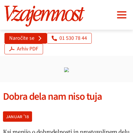
Naročite se
01 530 78 44
Arhiv PDF
Dobra dela nam niso tuja
januar '18
Kaj menijo o dobrodelnosti in prostovoljnem delu