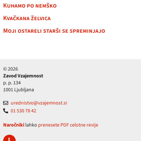
Kuhamo po nemško
Kvačkana želvica
Moji ostareli starši se spreminjajo
© 2026
Zavod Vzajemnost
p. p. 134
1001 Ljubljana
urednistvo@vzajemnost.si
01 530 78 42
Naročniki
lahko
prenesete PDF celotne revije