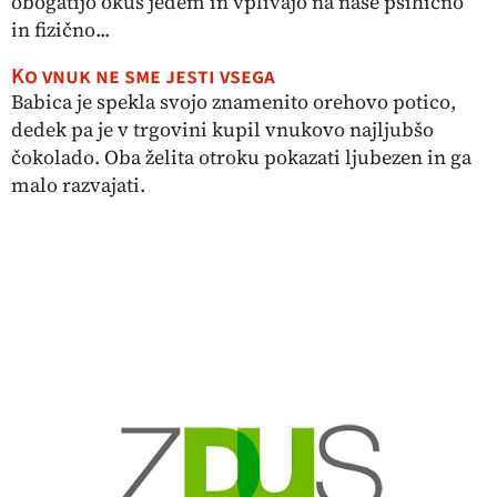
obogatijo okus jedem in vplivajo na naše psihično
in fizično...
Ko vnuk ne sme jesti vsega
Babica je spekla svojo znamenito orehovo potico,
dedek pa je v trgovini kupil vnukovo najljubšo
čokolado. Oba želita otroku pokazati ljubezen in ga
malo razvajati.