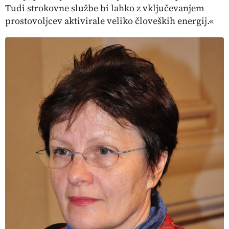
Tudi strokovne službe bi lahko z vključevanjem
prostovoljcev aktivirale veliko človeških energij.«