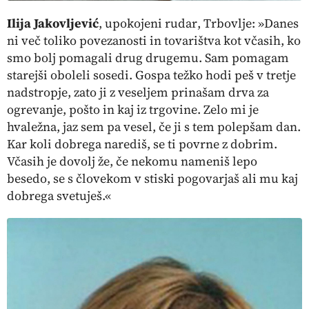
Ilija Jakovljević
,
upokojeni rudar
, Trbovlje: »Danes
ni več toliko povezanosti in tovarištva kot včasih, ko
smo bolj pomagali drug drugemu. Sam pomagam
starejši oboleli sosedi. Gospa težko hodi peš v tretje
nadstropje, zato ji z veseljem prinašam drva za
ogrevanje, pošto in kaj iz trgovine. Zelo mi je
hvaležna, jaz sem pa vesel, če ji s tem polepšam dan.
Kar koli dobrega narediš, se ti povrne z dobrim.
Včasih je dovolj že, če nekomu nameniš lepo
besedo, se s človekom v stiski pogovarjaš ali mu kaj
dobrega svetuješ.«