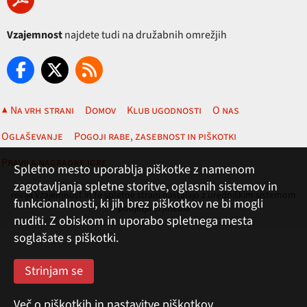
Vzajemnost
najdete tudi na družabnih omrežjih
▲ Na vrh strani
Domov
Klub ugodnosti
O nas
Oglaševanje
Pogoji rabe, zasebnost in piškotki
Pravila nagradne igre
Spletno mesto uporablja piškotke z namenom
zagotavljanja spletne storitve, oglasnih sistemov in
revija Vzajemnost in te spletne strani nastajajo z uredniškim sistemom
funkcionalnosti, ki jih brez piškotkov ne bi mogli
podjetja (T)media
nuditi. Z obiskom in uporabo spletnega mesta
soglašate s piškotki.
Več o piškotkih in nastavitve piškotkov