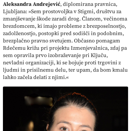
Aleksandra Andrejević
,
diplomirana pravnica,
Ljubljana:
»Sem prostovoljka v Stigmi, društvu za
zmanjševanje škode zaradi drog. Članom, večinoma
brezdomcem, ki imajo probleme z brezposelnostjo,
zadolženostjo, postopki pred sodišči in podobnim,
brezplačno pravno svetujem. Občasno pomagam
Rdečemu križu pri projektu Izmenjevalnica, zdaj pa
sem opravila prvo izobraževanje pri Ključu,
nevladni organizaciji, ki se bojuje proti trgovini z
ljudmi in prisilnemu delu, ter upam, da bom kmalu
lahko začela delati z njimi.«