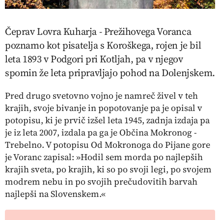
Čeprav Lovra Kuharja - Prežihovega Voranca
poznamo kot pisatelja s Koroškega, rojen je bil
leta 1893 v Podgori pri Kotljah, pa v njegov
spomin že leta pripravljajo pohod na Dolenjskem.
Pred drugo svetovno vojno je namreč živel v teh
krajih, svoje bivanje in popotovanje pa je opisal v
potopisu, ki je prvič izšel leta 1945, zadnja izdaja pa
je iz leta 2007, izdala pa ga je Občina Mokronog -
Trebelno. V potopisu Od Mokronoga do Pijane gore
je Voranc zapisal: »Hodil sem morda po najlepših
krajih sveta, po krajih, ki so po svoji legi, po svojem
modrem nebu in po svojih prečudovitih barvah
najlepši na Slovenskem.«