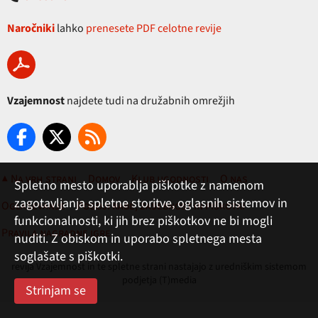
Naročniki
lahko
prenesete PDF celotne revije
Vzajemnost
najdete tudi na družabnih omrežjih
▲ Na vrh strani
Domov
Klub ugodnosti
O nas
Spletno mesto uporablja piškotke z namenom
zagotavljanja spletne storitve, oglasnih sistemov in
Oglaševanje
Pogoji rabe, zasebnost in piškotki
funkcionalnosti, ki jih brez piškotkov ne bi mogli
Pravila nagradne igre
nuditi. Z obiskom in uporabo spletnega mesta
soglašate s piškotki.
revija Vzajemnost in te spletne strani nastajajo z uredniškim sistemom
podjetja (T)media