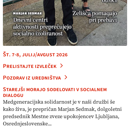
Št. 7-8, julij/avgust 2026
Prelistajte izvleček
Pozdrav iz uredništva
Starejši morajo sodelovati v socialnem
dialogu
Medgeneracijska solidarnost je v naši družbi še
kako živa, je prepričan Marjan Sedmak, dolgoletni
predsednik Mestne zveze upokojencev Ljubljana,
Osrednjeslovenske...