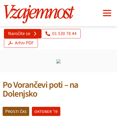
Naročite se
01 530 78 44
Arhiv PDF
Po Vorančevi poti – na
Dolenjsko
Prosti čas
oktober '19