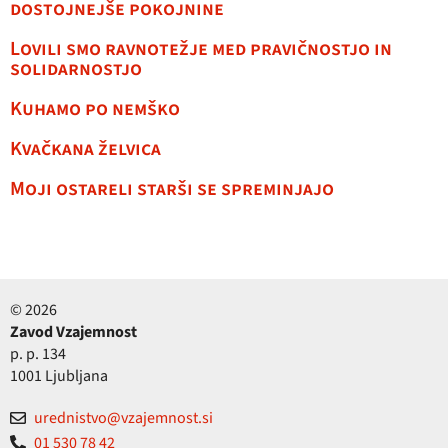
dostojnejše pokojnine
Lovili smo ravnotežje med pravičnostjo in
solidarnostjo
Kuhamo po nemško
Kvačkana želvica
Moji ostareli starši se spreminjajo
© 2026
Zavod Vzajemnost
p. p. 134
1001 Ljubljana
urednistvo@vzajemnost.si
01 530 78 42