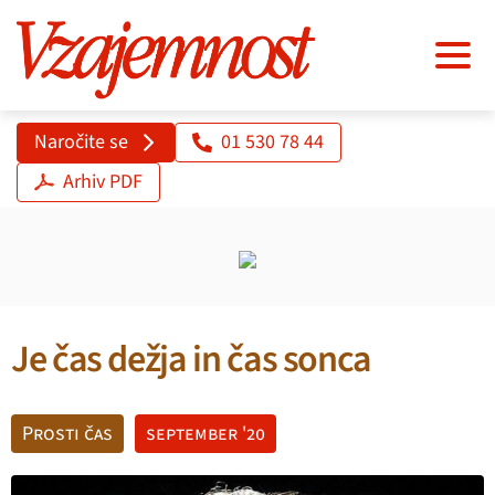
Naročite se
01 530 78 44
Arhiv PDF
Je čas dežja in čas sonca
Prosti čas
september '20