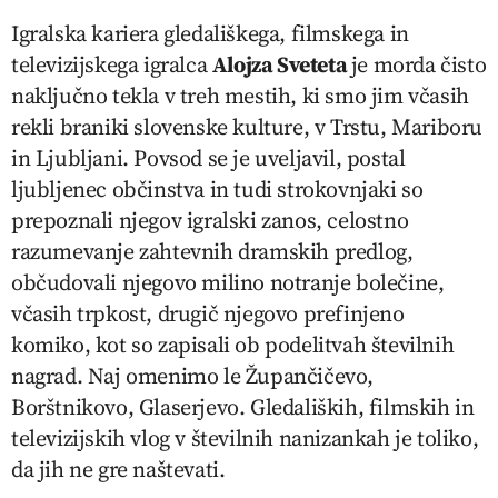
Igralska kariera gledališkega, filmskega in
televizijskega igralca
Alojza Sveteta
je morda čisto
naključno tekla v treh mestih, ki smo jim včasih
rekli braniki slovenske kulture, v Trstu, Mariboru
in Ljubljani. Povsod se je uveljavil, postal
ljubljenec občinstva in tudi strokovnjaki so
prepoznali njegov igralski zanos, celostno
razumevanje zahtevnih dramskih predlog,
občudovali njegovo milino notranje bolečine,
včasih trpkost, drugič njegovo prefinjeno
komiko, kot so zapisali ob podelitvah številnih
nagrad. Naj omenimo le Župančičevo,
Borštnikovo, Glaserjevo. Gledaliških, filmskih in
televizijskih vlog v številnih nanizankah je toliko,
da jih ne gre naštevati.