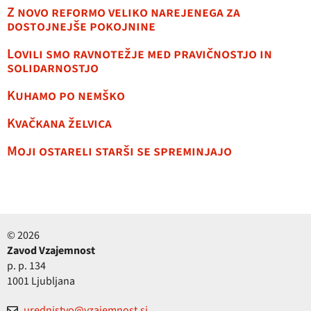
Z novo reformo veliko narejenega za
dostojnejše pokojnine
Lovili smo ravnotežje med pravičnostjo in
solidarnostjo
Kuhamo po nemško
Kvačkana želvica
Moji ostareli starši se spreminjajo
© 2026
Zavod Vzajemnost
p. p. 134
1001 Ljubljana
urednistvo@vzajemnost.si