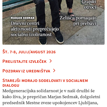
Št. 7-8, julij/avgust 2026
Prelistajte izvleček
Pozdrav iz uredništva
Starejši morajo sodelovati v socialnem
dialogu
Medgeneracijska solidarnost je v naši družbi še
kako živa, je prepričan Marjan Sedmak, dolgoletni
predsednik Mestne zveze upokojencev Ljubljana,