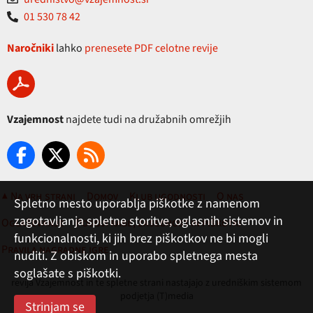
01 530 78 42
Naročniki
lahko
prenesete PDF celotne revije
Vzajemnost
najdete tudi na družabnih omrežjih
▲ Na vrh strani
Domov
Klub ugodnosti
O nas
Spletno mesto uporablja piškotke z namenom
zagotavljanja spletne storitve, oglasnih sistemov in
Oglaševanje
Pogoji rabe, zasebnost in piškotki
funkcionalnosti, ki jih brez piškotkov ne bi mogli
Pravila nagradne igre
nuditi. Z obiskom in uporabo spletnega mesta
soglašate s piškotki.
revija Vzajemnost in te spletne strani nastajajo z uredniškim sistemom
podjetja (T)media