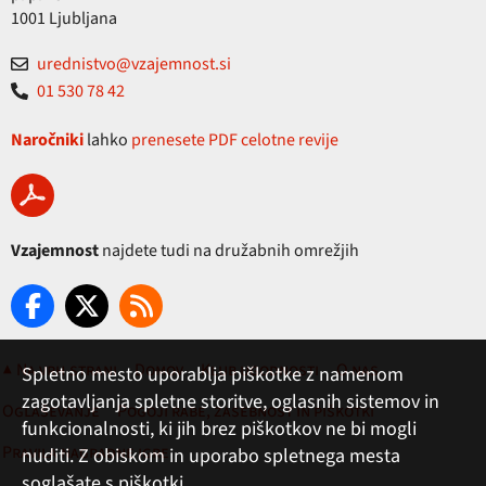
1001 Ljubljana
urednistvo@vzajemnost.si
01 530 78 42
Naročniki
lahko
prenesete PDF celotne revije
Vzajemnost
najdete tudi na družabnih omrežjih
▲ Na vrh strani
Domov
Klub ugodnosti
O nas
Spletno mesto uporablja piškotke z namenom
zagotavljanja spletne storitve, oglasnih sistemov in
Oglaševanje
Pogoji rabe, zasebnost in piškotki
funkcionalnosti, ki jih brez piškotkov ne bi mogli
Pravila nagradne igre
nuditi. Z obiskom in uporabo spletnega mesta
soglašate s piškotki.