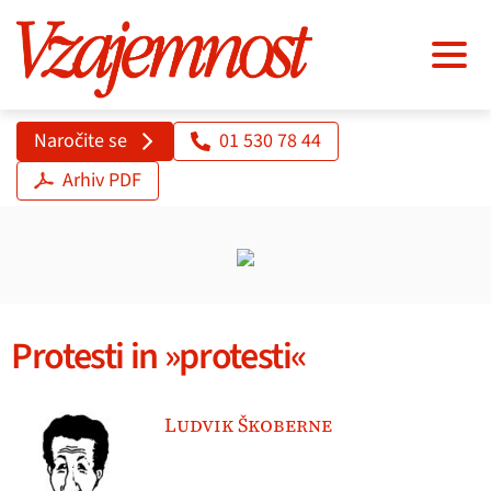
Naročite se
01 530 78 44
Arhiv PDF
Protesti in »protesti«
Ludvik Škoberne