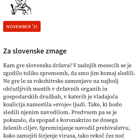
november '21
Za slovenske zmage
Kam gre slovenska država? V zadnjih mesecih se je
zgodilo toliko sprememb, da smo jim komaj sledili.
Ne gre le za rokohitrske zamenjave na najbolj
občutljivih mestih v državnih organih in
gospodarskih družbah, v katerih je vladajoča
koalicija namestila »svoje« ljudi. Take, ki bodo
sledili njenim navodilom. Predvsem pa se je
pokazalo, da spopad s koronakrizo ne dosega
želenih ciljev. Spreminjanje navodil prebivalstvu,
kako zamejiti širjenje virusa, tako rekoč čez noč