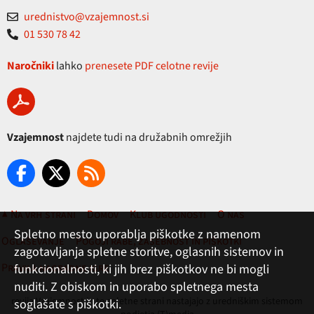
urednistvo@vzajemnost.si
01 530 78 42
Naročniki
lahko
prenesete PDF celotne revije
Vzajemnost
najdete tudi na družabnih omrežjih
▲ Na vrh strani
Domov
Klub ugodnosti
O nas
Spletno mesto uporablja piškotke z namenom
Oglaševanje
Pogoji rabe, zasebnost in piškotki
zagotavljanja spletne storitve, oglasnih sistemov in
Pravila nagradne igre
funkcionalnosti, ki jih brez piškotkov ne bi mogli
nuditi. Z obiskom in uporabo spletnega mesta
revija Vzajemnost in te spletne strani nastajajo z uredniškim sistemom
soglašate s piškotki.