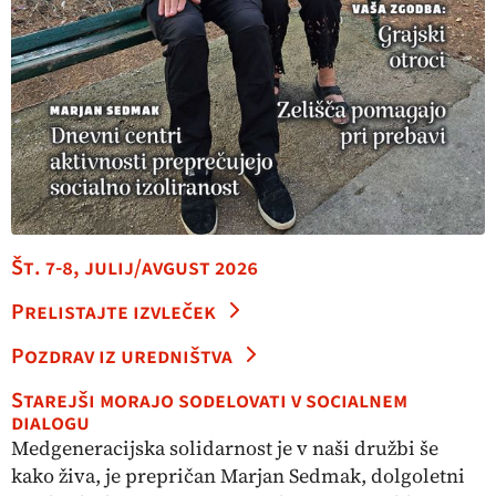
Št. 7-8, julij/avgust 2026
Prelistajte izvleček
Pozdrav iz uredništva
Starejši morajo sodelovati v socialnem
dialogu
Medgeneracijska solidarnost je v naši družbi še
kako živa, je prepričan Marjan Sedmak, dolgoletni