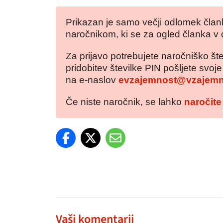
Prikazan je samo večji odlomek člank
naročnikom, ki se za ogled članka v 
Za prijavo potrebujete naročniško šte
pridobitev številke PIN pošljete svoj
na e-naslov
evzajemnost@vzajemn
Če niste naročnik, se lahko
naročite
Vaši komentarji