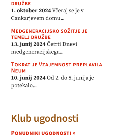
družbe
1. oktober 2024
Včeraj se je v
Cankarjevem domu...
Medgeneracijsko sožitje je
temelj družbe
13. junij 2024
Četrti Dnevi
medgeneracijskega...
Tokrat je Vzajemnost preplavila
Neum
10. junij 2024
Od 2. do 5. junija je
potekalo...
Klub ugodnosti
Ponudniki ugodnosti »