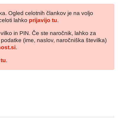
a. Ogled celotnih člankov je na voljo
celoti lahko
prijavijo tu
.
vilko in PIN. Če ste naročnik, lahko za
e podatke (ime, naslov, naročniška številka)
ost.si
.
 tu
.