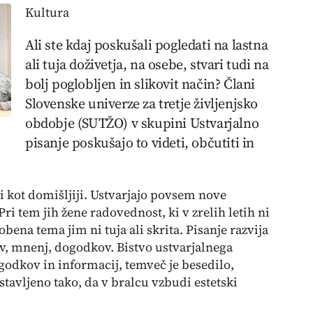
Kultura
Ali ste kdaj poskušali pogledati na lastna
ali tuja doživetja, na osebe, stvari tudi na
bolj poglobljen in slikovit način? Člani
Slovenske univerze za tretje življenjsko
obdobje (SUTŽO) v skupini Ustvarjalno
pisanje poskušajo to videti, občutiti in
ti kot domišljiji. Ustvarjajo povsem nove
Pri tem jih žene radovednost, ki v zrelih letih ni
bena tema jim ni tuja ali skrita. Pisanje razvija
tev, mnenj, dogodkov. Bistvo ustvarjalnega
godkov in informacij, temveč je besedilo,
tavljeno tako, da v bralcu vzbudi estetski