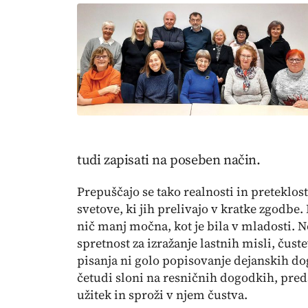
tudi zapisati na poseben način.
Prepuščajo se tako realnosti in preteklos
svetove, ki jih prelivajo v kratke zgodbe. 
nič manj močna, kot je bila v mladosti. No
spretnost za izražanje lastnih misli, čus
pisanja ni golo popisovanje dejanskih do
četudi sloni na resničnih dogodkih, preds
užitek in sproži v njem čustva.