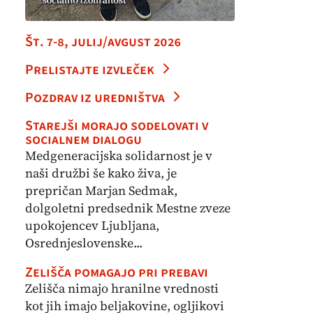
Št. 7-8, julij/avgust 2026
Prelistajte izvleček
Pozdrav iz uredništva
Starejši morajo sodelovati v
socialnem dialogu
Medgeneracijska solidarnost je v
naši družbi še kako živa, je
prepričan Marjan Sedmak,
dolgoletni predsednik Mestne zveze
upokojencev Ljubljana,
Osrednjeslovenske...
Zelišča pomagajo pri prebavi
Zelišča nimajo hranilne vrednosti
kot jih imajo beljakovine, ogljikovi