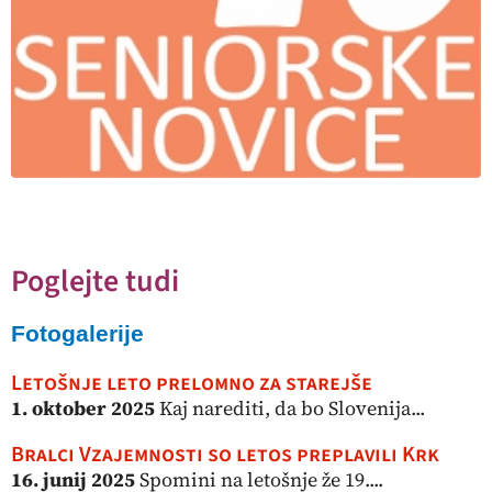
Poglejte tudi
Fotogalerije
Letošnje leto prelomno za starejše
1. oktober 2025
Kaj narediti, da bo Slovenija...
Bralci Vzajemnosti so letos preplavili Krk
16. junij 2025
Spomini na letošnje že 19....