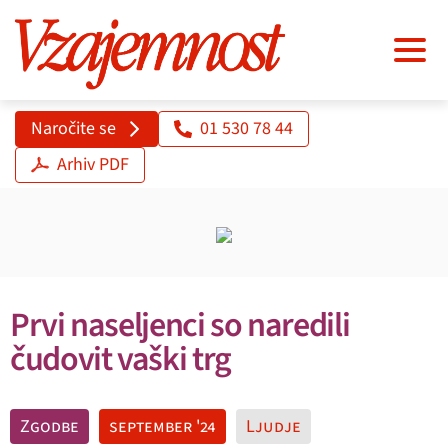
Naročite se
01 530 78 44
Arhiv PDF
Prvi naseljenci so naredili
čudovit vaški trg
Zgodbe
september '24
Ljudje