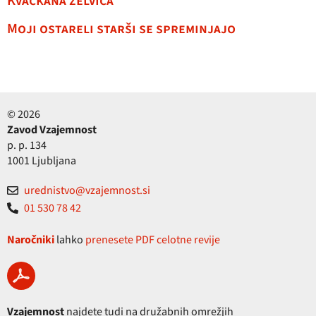
Kvačkana želvica
Moji ostareli starši se spreminjajo
© 2026
Zavod Vzajemnost
p. p. 134
1001 Ljubljana
urednistvo@vzajemnost.si
01 530 78 42
Naročniki
lahko
prenesete PDF celotne revije
Vzajemnost
najdete tudi na družabnih omrežjih