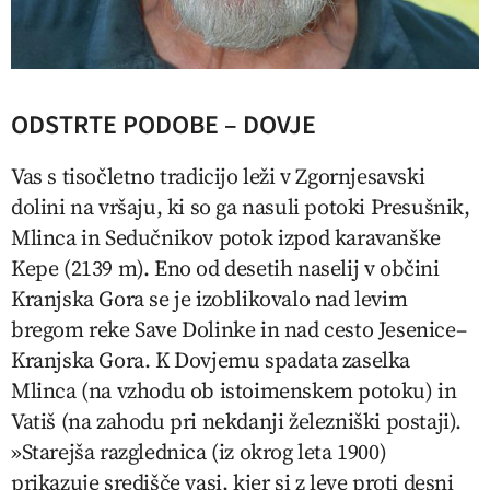
ODSTRTE PODOBE – DOVJE
Vas s tisočletno tradicijo leži v Zgornjesavski
dolini na vršaju, ki so ga nasuli potoki Presušnik,
Mlinca in Sedučnikov potok izpod karavanške
Kepe (2139 m). Eno od desetih naselij v občini
Kranjska Gora se je izoblikovalo nad levim
bregom reke Save Dolinke in nad cesto Jesenice–
Kranjska Gora. K Dovjemu spadata zaselka
Mlinca (na vzhodu ob istoimenskem potoku) in
Vatiš (na zahodu pri nekdanji železniški postaji).
»Starejša razglednica (iz okrog leta 1900)
prikazuje središče vasi, kjer si z leve proti desni