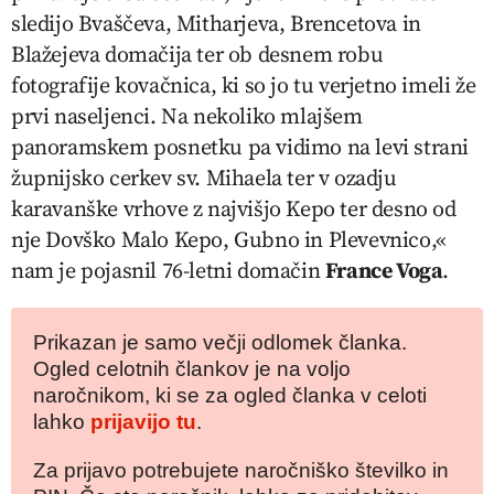
sledijo Bvaščeva, Mitharjeva, Brencetova in
Blažejeva domačija ter ob desnem robu
fotografije kovačnica, ki so jo tu verjetno imeli že
prvi naseljenci. Na nekoliko mlajšem
panoramskem posnetku pa vidimo na levi strani
župnijsko cerkev sv. Mihaela ter v ozadju
karavanške vrhove z najvišjo Kepo ter desno od
nje Dovško Malo Kepo, Gubno in Plevevnico,«
nam je pojasnil 76-letni domačin
France Voga
.
Prikazan je samo večji odlomek članka.
Ogled celotnih člankov je na voljo
naročnikom, ki se za ogled članka v celoti
lahko
prijavijo tu
.
Za prijavo potrebujete naročniško številko in