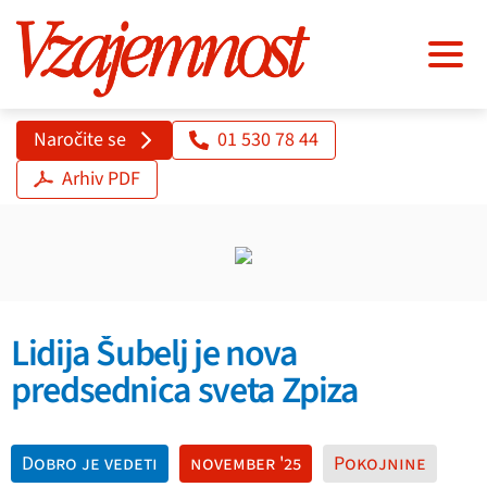
Naročite se
01 530 78 44
Arhiv PDF
Lidija Šubelj je nova
predsednica sveta Zpiza
Dobro je vedeti
november '25
Pokojnine