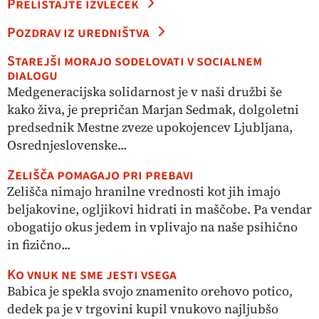
Prelistajte izvleček
Pozdrav iz uredništva
Starejši morajo sodelovati v socialnem
dialogu
Medgeneracijska solidarnost je v naši družbi še
kako živa, je prepričan Marjan Sedmak, dolgoletni
predsednik Mestne zveze upokojencev Ljubljana,
Osrednjeslovenske...
Zelišča pomagajo pri prebavi
Zelišča nimajo hranilne vrednosti kot jih imajo
beljakovine, ogljikovi hidrati in maščobe. Pa vendar
obogatijo okus jedem in vplivajo na naše psihično
in fizično...
Ko vnuk ne sme jesti vsega
Babica je spekla svojo znamenito orehovo potico,
dedek pa je v trgovini kupil vnukovo najljubšo