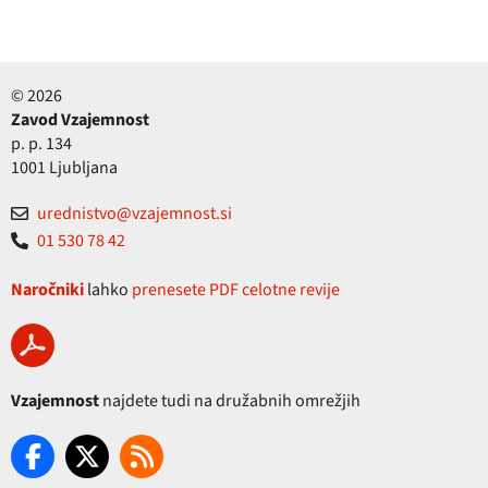
© 2026
Zavod Vzajemnost
p. p. 134
1001 Ljubljana
urednistvo@vzajemnost.si
01 530 78 42
Naročniki
lahko
prenesete PDF celotne revije
Vzajemnost
najdete tudi na družabnih omrežjih