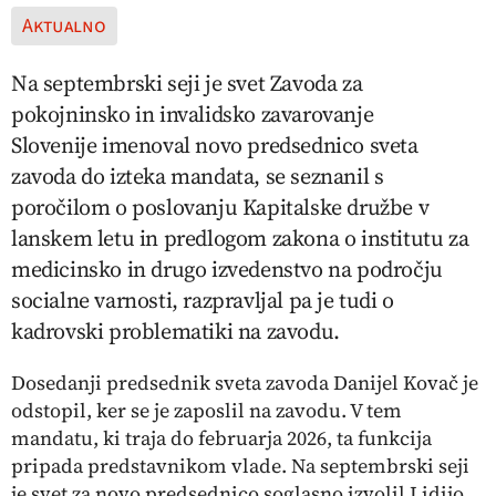
Aktualno
Na septembrski seji je svet Zavoda za
pokojninsko in invalidsko zavarovanje
Slovenije imenoval novo predsednico sveta
zavoda do izteka mandata, se seznanil s
poročilom o poslovanju Kapitalske družbe v
lanskem letu in predlogom zakona o institutu za
medicinsko in drugo izvedenstvo na področju
socialne varnosti, razpravljal pa je tudi o
kadrovski problematiki na zavodu.
Dosedanji predsednik sveta zavoda Danijel Kovač je
odstopil, ker se je zaposlil na zavodu. V tem
mandatu, ki traja do februarja 2026, ta funkcija
pripada predstavnikom vlade. Na septembrski seji
je svet za novo predsednico soglasno izvolil Lidijo