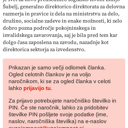
Šubelj, generalno direktorico direktorata za delovna
razmerja in pravice iz dela na ministrstvu za delo,
družino, socialne zadeve in enake možnosti, ki zelo
dobro pozna področje pokojninskega in
invalidskega zavarovanja, saj je bila pred tem kar
dolgo časa zaposlena na zavodu, nazadnje kot
direktorica sektorja za izvedenstvo.
Prikazan je samo večji odlomek članka.
Ogled celotnih člankov je na voljo
naročnikom, ki se za ogled članka v celoti
lahko
prijavijo tu
.
Za prijavo potrebujete naročniško številko in
PIN. Če ste naročnik, lahko za pridobitev
številke PIN pošljete svoje podatke (ime,
naslov, naročniška številka) na e-naslov