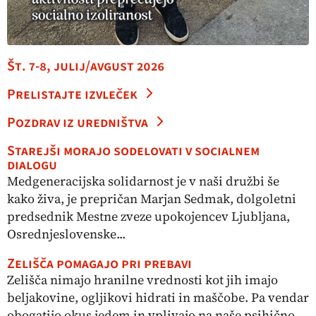
Št. 7-8, julij/avgust 2026
Prelistajte izvleček
Pozdrav iz uredništva
Starejši morajo sodelovati v socialnem
dialogu
Medgeneracijska solidarnost je v naši družbi še
kako živa, je prepričan Marjan Sedmak, dolgoletni
predsednik Mestne zveze upokojencev Ljubljana,
Osrednjeslovenske...
Zelišča pomagajo pri prebavi
Zelišča nimajo hranilne vrednosti kot jih imajo
beljakovine, ogljikovi hidrati in maščobe. Pa vendar
obogatijo okus jedem in vplivajo na naše psihično