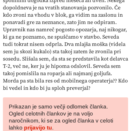
spomnim dogodka izpred meseca ali dveh. Nekega
dopoldneva je na vratih stanovanja pozvonilo. Če
kdo zvoni na vhodu v blok, ga vidim na zaslonu in
ponavadi gre za neznance, zato jim ne odpiram.
Upravnik nas namreč pogosto opozarja, naj nikogar,
ki ga ne poznamo, ne spuščamo v stavbo. Seveda
tudi tokrat nisem odprla. Dva mlajša moška (videla
sem ju skozi kukalo) sta takoj zatem že zvonila pri
sosedu. Slišala sem, da sta se predstavila kot delavca
T-2, več ne, ker ju je hipoma odslovil. Seveda sem
takoj pomislila na roparja ali najmanj goljufa.
Morda pa sta bila res od mobilnega operaterja?? Kdo
bi vedel in kdo bi ju sploh preverjal?
Prikazan je samo večji odlomek članka.
Ogled celotnih člankov je na voljo
naročnikom, ki se za ogled članka v celoti
lahko
prijavijo tu
.