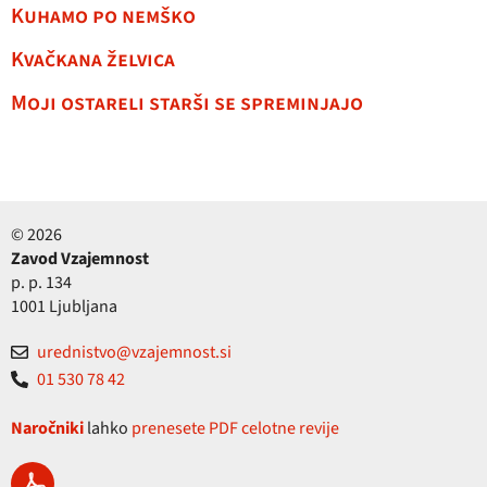
Kuhamo po nemško
Kvačkana želvica
Moji ostareli starši se spreminjajo
© 2026
Zavod Vzajemnost
p. p. 134
1001 Ljubljana
urednistvo@vzajemnost.si
01 530 78 42
Naročniki
lahko
prenesete PDF celotne revije