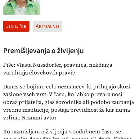
julij '26
Aktualno
Premišljevanja o življenju
Piše: Vlasta Nussdorfer, pravnica, nekdanja
varuhinja človekovih pravic
Danes se bojimo celo neznancev, ki prihajajo skozi
zaslone vseh vrst. V času, ko lahko prevara nosi
obraz prijatelja, glas sorodnika ali podobo zaupanja
vredne institucije, postaja previdnost že kar nujna
vrlina.
Neznani avtor
Ko razmišljam o življenju v sodobnem času, se