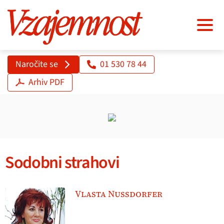
Naročite se
01 530 78 44
Arhiv PDF
Sodobni strahovi
Vlasta Nussdorfer