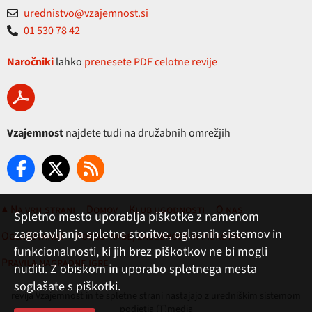
urednistvo@vzajemnost.si
01 530 78 42
Naročniki
lahko
prenesete PDF celotne revije
Vzajemnost
najdete tudi na družabnih omrežjih
▲ Na vrh strani
Domov
Klub ugodnosti
O nas
Spletno mesto uporablja piškotke z namenom
zagotavljanja spletne storitve, oglasnih sistemov in
Oglaševanje
Pogoji rabe, zasebnost in piškotki
funkcionalnosti, ki jih brez piškotkov ne bi mogli
Pravila nagradne igre
nuditi. Z obiskom in uporabo spletnega mesta
soglašate s piškotki.
revija Vzajemnost in te spletne strani nastajajo z uredniškim sistemom
podjetja (T)media