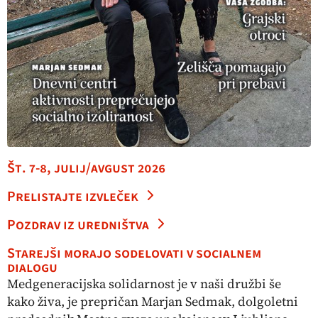
Št. 7-8, julij/avgust 2026
Prelistajte izvleček
Pozdrav iz uredništva
Starejši morajo sodelovati v socialnem
dialogu
Medgeneracijska solidarnost je v naši družbi še
kako živa, je prepričan Marjan Sedmak, dolgoletni