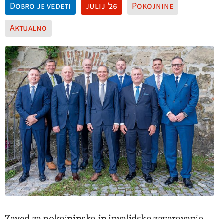
Dobro je vedeti
julij '26
Pokojnine
Aktualno
Zavod za pokojninsko in invalidsko zavarovanje