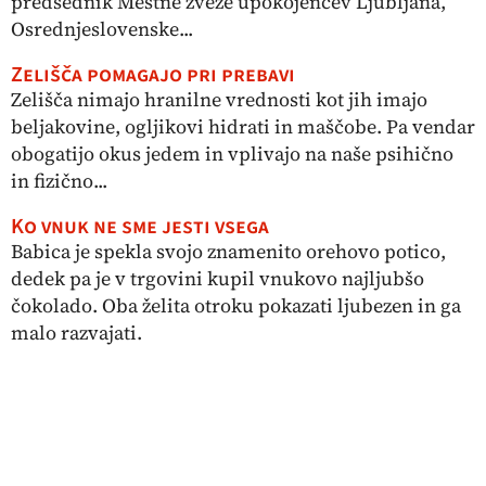
predsednik Mestne zveze upokojencev Ljubljana,
Osrednjeslovenske...
Zelišča pomagajo pri prebavi
Zelišča nimajo hranilne vrednosti kot jih imajo
beljakovine, ogljikovi hidrati in maščobe. Pa vendar
obogatijo okus jedem in vplivajo na naše psihično
in fizično...
Ko vnuk ne sme jesti vsega
Babica je spekla svojo znamenito orehovo potico,
dedek pa je v trgovini kupil vnukovo najljubšo
čokolado. Oba želita otroku pokazati ljubezen in ga
malo razvajati.