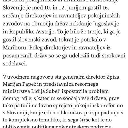
Slovenije je med 10. in 12. junijem gostil 16.
srečanje direktorjev in ravnateljev pokojninskih
zavodov na območju držav nekdanje Jugoslavije
in Republike Avstrije. To je bilo že tretje, ki ga je
gostil slovenski zavod, tokrat je potekalo v
Mariboru. Poleg direktorjev in ravnateljev iz
posameznih držav so se ga udeležili tudi strokovni
sodelavci.
V uvodnem nagovoru sta generalni direktor Zpiza
Marijan Papež in predstavnica resornega
ministrstva Lidija Šubelj izpostavila problem
demografije, s katerim se soočajo vse države, prav
tako pa tudi nedavno sprejeto pokojninsko reformo
v Sloveniji, kar je eden od korakov pri spopadanju s
to kompleksno tematiko, ki sega širše kot le do
oblikovanja politik na pokojninskem področju.