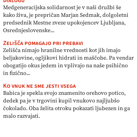
dialogu
Medgeneracijska solidarnost je v naši družbi še
kako živa, je prepričan Marjan Sedmak, dolgoletni
predsednik Mestne zveze upokojencev Ljubljana,
Osrednjeslovenske...
Zelišča pomagajo pri prebavi
Zelišča nimajo hranilne vrednosti kot jih imajo
beljakovine, ogljikovi hidrati in maščobe. Pa vendar
obogatijo okus jedem in vplivajo na naše psihično
in fizično...
Ko vnuk ne sme jesti vsega
Babica je spekla svojo znamenito orehovo potico,
dedek pa je v trgovini kupil vnukovo najljubšo
čokolado. Oba želita otroku pokazati ljubezen in ga
malo razvajati.