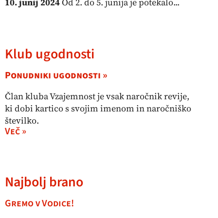
10. junij 2024
Od 2. do 5. junija je potekalo...
Klub ugodnosti
Ponudniki ugodnosti »
Član kluba Vzajemnost je vsak naročnik revije,
ki dobi kartico s svojim imenom in naročniško
številko.
Več »
Najbolj brano
Gremo v Vodice!