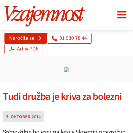
Naročite se
01 530 78 44
Arhiv PDF
Tudi družba je kriva za bolezni
3. oktober 2014
Srčno-žilne bolezni na leto v Sloveniji povzročijo