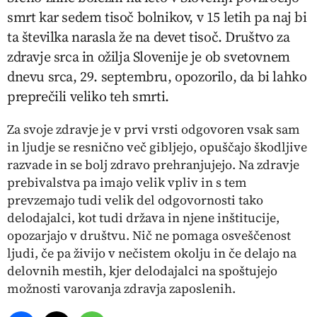
smrt kar sedem tisoč bolnikov, v 15 letih pa naj bi
ta številka narasla že na devet tisoč. Društvo za
zdravje srca in ožilja Slovenije je ob svetovnem
dnevu srca, 29. septembru, opozorilo, da bi lahko
preprečili veliko teh smrti.
Za svoje zdravje je v prvi vrsti odgovoren vsak sam
in ljudje se resnično več gibljejo, opuščajo škodljive
razvade in se bolj zdravo prehranjujejo. Na zdravje
prebivalstva pa imajo velik vpliv in s tem
prevzemajo tudi velik del odgovornosti tako
delodajalci, kot tudi država in njene inštitucije,
opozarjajo v društvu. Nič ne pomaga osveščenost
ljudi, če pa živijo v nečistem okolju in če delajo na
delovnih mestih, kjer delodajalci na spoštujejo
možnosti varovanja zdravja zaposlenih.