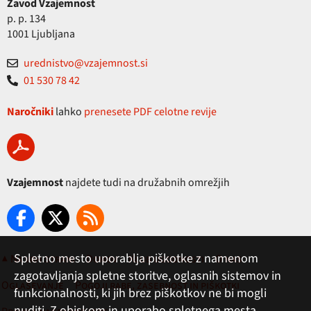
Zavod Vzajemnost
p. p. 134
1001 Ljubljana
urednistvo@vzajemnost.si
01 530 78 42
Naročniki
lahko
prenesete PDF celotne revije
Vzajemnost
najdete tudi na družabnih omrežjih
Spletno mesto uporablja piškotke z namenom
▲ Na vrh strani
Domov
Klub ugodnosti
O nas
zagotavljanja spletne storitve, oglasnih sistemov in
Oglaševanje
Pogoji rabe, zasebnost in piškotki
funkcionalnosti, ki jih brez piškotkov ne bi mogli
nuditi. Z obiskom in uporabo spletnega mesta