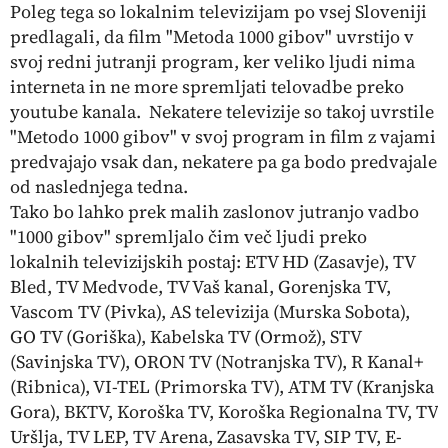
Poleg tega so lokalnim televizijam po vsej Sloveniji
predlagali, da film "Metoda 1000 gibov" uvrstijo v
svoj redni jutranji program, ker veliko ljudi nima
interneta in ne more spremljati telovadbe preko
youtube kanala. Nekatere televizije so takoj uvrstile
"Metodo 1000 gibov" v svoj program in film z vajami
predvajajo vsak dan, nekatere pa ga bodo predvajale
od naslednjega tedna.
Tako bo lahko prek malih zaslonov jutranjo vadbo
"1000 gibov" spremljalo čim več ljudi preko
lokalnih televizijskih postaj: ETV HD (Zasavje), TV
Bled, TV Medvode, TV Vaš kanal, Gorenjska TV,
Vascom TV (Pivka), AS televizija (Murska Sobota),
GO TV (Goriška), Kabelska TV (Ormož), STV
(Savinjska TV), ORON TV (Notranjska TV), R Kanal+
(Ribnica), VI-TEL (Primorska TV), ATM TV (Kranjska
Gora), BKTV, Koroška TV, Koroška Regionalna TV, TV
Uršlja, TV LEP, TV Arena, Zasavska TV, SIP TV, E-