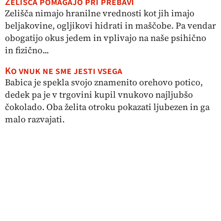
Zelišča pomagajo pri prebavi
Zelišča nimajo hranilne vrednosti kot jih imajo
beljakovine, ogljikovi hidrati in maščobe. Pa vendar
obogatijo okus jedem in vplivajo na naše psihično
in fizično...
Ko vnuk ne sme jesti vsega
Babica je spekla svojo znamenito orehovo potico,
dedek pa je v trgovini kupil vnukovo najljubšo
čokolado. Oba želita otroku pokazati ljubezen in ga
malo razvajati.