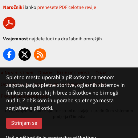
Naročniki
lahko
prenesete PDF celotne revije
Vzajemnost
najdete tudi na družabnih omrežjih
▲ Na vrh strani
Domov
Klub ugodnosti
O nas
Spletno mesto uporablja piškotke z namenom
Oglaševanje
Pogoji rabe, zasebnost in piškotki
zagotavljanja spletne storitve, oglasnih sistemov in
funkcionalnosti, ki jih brez piškotkov ne bi mogli
Pravila nagradne igre
nuditi. Z obiskom in uporabo spletnega mesta
soglašate s piškotki.
revija Vzajemnost in te spletne strani nastajajo z uredniškim sistemom
podjetja (T)media