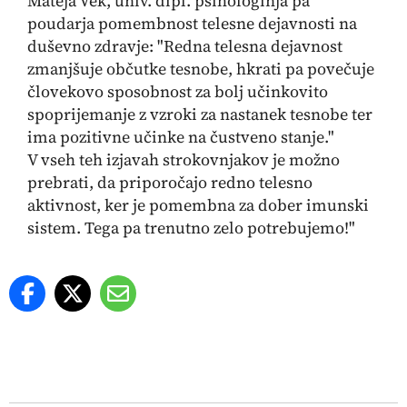
Mateja Vek, univ. dipl. psihologinja pa
poudarja pomembnost telesne dejavnosti na
duševno zdravje: "Redna telesna dejavnost
zmanjšuje občutke tesnobe, hkrati pa povečuje
človekovo sposobnost za bolj učinkovito
spoprijemanje z vzroki za nastanek tesnobe ter
ima pozitivne učinke na čustveno stanje."
V vseh teh izjavah strokovnjakov je možno
prebrati, da priporočajo redno telesno
aktivnost, ker je pomembna za dober imunski
sistem. Tega pa trenutno zelo potrebujemo!"