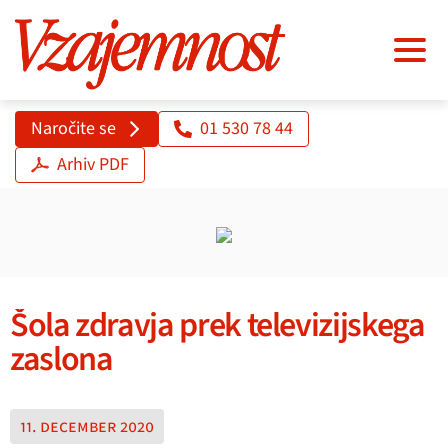
Naročite se
01 530 78 44
Arhiv PDF
Šola zdravja prek televizijskega
zaslona
11. december 2020