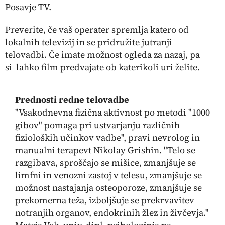
Posavje TV.
Preverite, če vaš operater spremlja katero od
lokalnih televizij in se pridružite jutranji
telovadbi. Če imate možnost ogleda za nazaj, pa
si lahko film predvajate ob katerikoli uri želite.
Prednosti redne telovadbe
"Vsakodnevna fizična aktivnost po metodi "1000
gibov" pomaga pri ustvarjanju različnih
fizioloških učinkov vadbe", pravi nevrolog in
manualni terapevt Nikolay Grishin. "Telo se
razgibava, sproščajo se mišice, zmanjšuje se
limfni in venozni zastoj v telesu, zmanjšuje se
možnost nastajanja osteoporoze, zmanjšuje se
prekomerna teža, izboljšuje se prekrvavitev
notranjih organov, endokrinih žlez in živčevja."