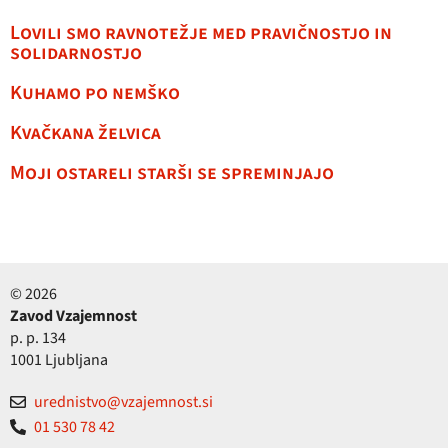
Lovili smo ravnotežje med pravičnostjo in
solidarnostjo
Kuhamo po nemško
Kvačkana želvica
Moji ostareli starši se spreminjajo
© 2026
Zavod Vzajemnost
p. p. 134
1001 Ljubljana
urednistvo@vzajemnost.si
01 530 78 42