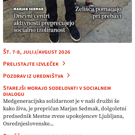
Št. 7-8, julij/avgust 2026
Prelistajte izvleček
Pozdrav iz uredništva
Starejši morajo sodelovati v socialnem
dialogu
Medgeneracijska solidarnost je v naši družbi še
kako živa, je prepričan Marjan Sedmak, dolgoletni
predsednik Mestne zveze upokojencev Ljubljana,
Osrednjeslovenske...