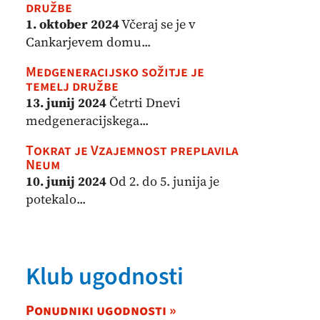
družbe
1. oktober 2024
Včeraj se je v
Cankarjevem domu...
Medgeneracijsko sožitje je
temelj družbe
13. junij 2024
Četrti Dnevi
medgeneracijskega...
Tokrat je Vzajemnost preplavila
Neum
10. junij 2024
Od 2. do 5. junija je
potekalo...
Klub ugodnosti
Ponudniki ugodnosti »