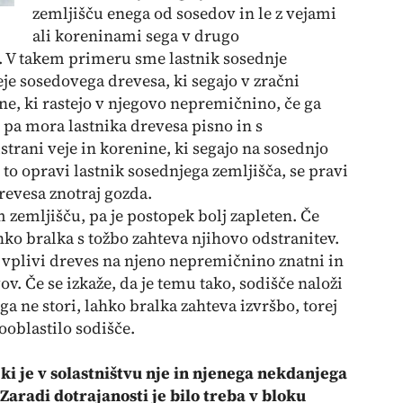
zemljišču enega od sosedov in le z vejami
ali koreninami sega v drugo
. V takem primeru sme lastnik sosednje
eje sosedovega drevesa, ki segajo v zračni
e, ki rastejo v njegovo nepremičnino, če ga
 pa mora lastnika drevesa pisno in s
trani veje in korenine, ki segajo na sosednjo
 to opravi lastnik sosednjega zemljišča, se pravi
drevesa znotraj gozda.
 zemljišču, pa je postopek bolj zapleten. Če
hko bralka s tožbo zahteva njihovo odstranitev.
vplivi dreves na njeno nepremičnino znatni in
v. Če se izkaže, da je temu tako, sodišče naloži
a ne stori, lahko bralka zahteva izvršbo, torej
pooblastilo sodišče.
, ki je v solastništvu nje in njenega nekdanjega
Zaradi dotrajanosti je bilo treba v bloku