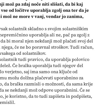
i mož pa zdaj noče niti slišati, da bi kaj
 vse od ločitve uporablja zgolj ona ter da je
i mož ne more v vanj, vendar jo zanima,
vsak solastnik skladno s svojim solastniškim
nepremičnino uporablja ali ne, pač pa zgolj z
 da bi moral njen nekdanji mož plačati svoj del
d njega, če ne bo poravnal stroškov. Tudi račun,
 vsakega od solastnikov.
solastnik tudi pravico, da uporablja polovico
 delež. Če bralka uporablja tudi njegov del
lo verjetno, saj ima samo ona ključe od
jemu možu dolžna plačevati uporabnino za
o, da bralka razmisli o možnosti, da sama krije
 da se nekdanji mož odpove uporabnini. Če se
je koristno, da to tudi zapišeta in podpišeta,
emislil.