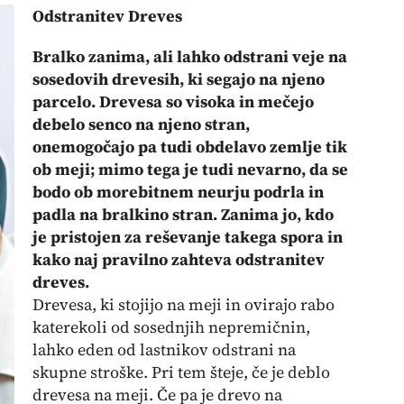
Odstranitev Dreves
Bralko zanima, ali lahko odstrani veje na
sosedovih drevesih, ki segajo na njeno
parcelo. Drevesa so visoka in mečejo
debelo senco na njeno stran,
onemogočajo pa tudi obdelavo zemlje tik
ob meji; mimo tega je tudi nevarno, da se
bodo ob morebitnem neurju podrla in
padla na bralkino stran. Zanima jo, kdo
je pristojen za reševanje takega spora in
kako naj pravilno zahteva odstranitev
dreves.
Drevesa, ki stojijo na meji in ovirajo rabo
katerekoli od sosednjih nepremičnin,
lahko eden od lastnikov odstrani na
skupne stroške. Pri tem šteje, če je deblo
drevesa na meji. Če pa je drevo na