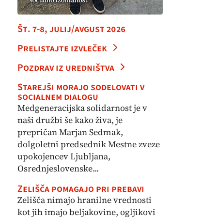
Št. 7-8, julij/avgust 2026
Prelistajte izvleček
Pozdrav iz uredništva
Starejši morajo sodelovati v
socialnem dialogu
Medgeneracijska solidarnost je v
naši družbi še kako živa, je
prepričan Marjan Sedmak,
dolgoletni predsednik Mestne zveze
upokojencev Ljubljana,
Osrednjeslovenske...
Zelišča pomagajo pri prebavi
Zelišča nimajo hranilne vrednosti
kot jih imajo beljakovine, ogljikovi