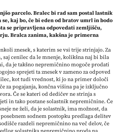
jšo parcelo. Bralec bi rad sam postal lastnik
pa se, kaj bo, če bi eden od bratov umrl in bodo
 sta se pripravljena odpovedati zemljišču,
rju. Bralca zanima, kakšna je primerna
koli znesek, s katerim se vsi trije strinjajo. Za
, saj cenilec da le mnenje, kolikšna naj bi bila
i, da je takšno nepremičnino mogoče prodati
pogojno sprejeti ta znesek v zameno za odpoved
nilec, kot tudi vrednost, ki jo na primer določi
če za pogajanja, končna višina pa je izključno
a. Če se kateri od dedičev ne strinja s
eti in tako postane solastnik nepremičnine. Če
sneje ne želi, da je solastnik, ima možnost, da
i v posebnem sodnem postopku predlaga delitev
 sodišče razdeli nepremičnino na več delov, če
predlog solastnika nepremičnino proda na