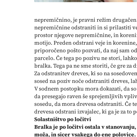
nepremičnino, je pravni režim drugačen
nepremičnine odstraniti in si prilastiti v
prostor njegove nepremičnine, in korenin
motijo. Preden odstrani veje in korenine,
priporočeno pošto pozvati, da naj sam ods
parcelo. Če tega po pozivu ne stori, lahko
bralka. Tega pa ne sme storiti, če gre za 
Za odstranitev dreves, ki so na sosedovem
sosed na poziv noče odstraniti dreves, la
V sodnem postopku mora dokazati, da so 
da presegajo raven še sprejemljivih vplivo
sosedu, da mora drevesa odstraniti. Če teg
drevesa odstrani izvajalec, ki ga je za to 
Solastništvo po ločitvi
Bralka je po ločitvi ostala v stanovanju
moža, in sicer vsakega do ene polovice. 