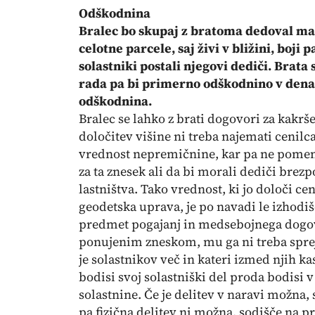
Odškodnina
Bralec bo skupaj z bratoma dedoval man
celotne parcele, saj živi v bližini, boji 
solastniki postali njegovi dediči. Brata
rada pa bi primerno odškodnino v dena
odškodnina.
Bralec se lahko z brati dogovori za kakršen
določitev višine ni treba najemati cenilca
vrednost nepremičnine, kar pa ne pomen
za ta znesek ali da bi morali dediči brez
lastništva. Tako vrednost, ki jo določi ce
geodetska uprava, je po navadi le izhodiš
predmet pogajanj in medsebojnega dogovor
ponujenim zneskom, mu ga ni treba sprej
je solastnikov več in kateri izmed njih ka
bodisi svoj solastniški del proda bodis
solastnine. Če je delitev v naravi možna,
pa fizična delitev ni možna, sodišče na 