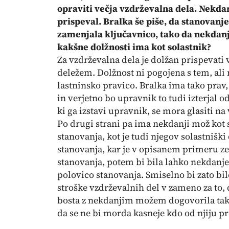
opraviti večja vzdrževalna dela. Nekdanj
prispeval. Bralka še piše, da stanovanje
zamenjala ključavnico, tako da nekdanj
kakšne dolžnosti ima kot solastnik?
Za vzdrževalna dela je dolžan prispevati 
deležem. Dolžnost ni pogojena s tem, ali 
lastninsko pravico. Bralka ima tako prav,
in verjetno bo upravnik to tudi izterjal o
ki ga izstavi upravnik, se mora glasiti na
Po drugi strani pa ima nekdanji mož kot 
stanovanja, kot je tudi njegov solastniški
stanovanja, kar je v opisanem primeru ze
stanovanja, potem bi bila lahko nekdan
polovico stanovanja. Smiselno bi zato bil
stroške vzdrževalnih del v zameno za to,
bosta z nekdanjim možem dogovorila tako, 
da se ne bi morda kasneje kdo od njiju pr