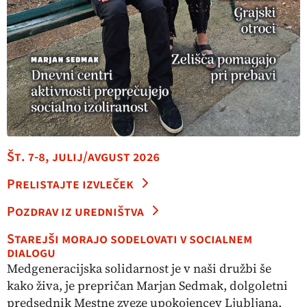
Št. 7-8, julij/avgust 2026
Prelistajte izvleček
Pozdrav iz uredništva
Starejši morajo sodelovati v socialnem
dialogu
Medgeneracijska solidarnost je v naši družbi še
kako živa, je prepričan Marjan Sedmak, dolgoletni
predsednik Mestne zveze upokojencev Ljubljana,