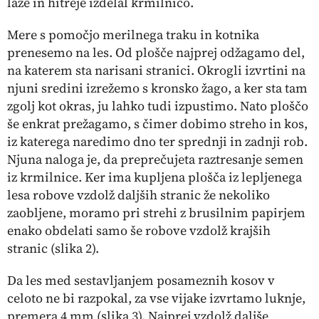
laže in hitreje izdelal krmilnico.
Mere s pomočjo merilnega traku in kotnika
prenesemo na les. Od plošče najprej odžagamo del,
na katerem sta narisani stranici. Okrogli izvrtini na
njuni sredini izrežemo s kronsko žago, a ker sta tam
zgolj kot okras, ju lahko tudi izpustimo. Nato ploščo
še enkrat prežagamo, s čimer dobimo streho in kos,
iz katerega naredimo dno ter sprednji in zadnji rob.
Njuna naloga je, da preprečujeta raztresanje semen
iz krmilnice. Ker ima kupljena plošča iz lepljenega
lesa robove vzdolž daljših stranic že nekoliko
zaobljene, moramo pri strehi z brusilnim papirjem
enako obdelati samo še robove vzdolž krajših
stranic (
slika 2
).
Da les med sestavljanjem posameznih kosov v
celoto ne bi razpokal, za vse vijake izvrtamo luknje,
premera 4 mm (
slika 3
). Najprej vzdolž daljše