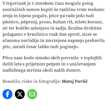
V trgovinah je v zimskem času mogoče poleg
sončničnih semen kupiti še različne vrste mešanic
zrnja in lojene pogače, ptice pa rade jedo tudi
pšenico, ješprenj, proso, kuhan riž, mleto koruzo,
sir ter koščke zelenjave in sadja. Krušne drobtine
polagamo v krmilnico vsak dan sproti, sicer se
sčasoma navlažijo in zmrznjene napnejo prebavila
ptic, zaradi česar lahko tudi poginejo.
Ptice nam bodo zimsko skrb povrnile v toplejših
delih leta s prijetnim petjem in z uničevanjem
nadležnega mrčesa okoli naših domov.
Besedilo, risbe in fotografije:
Matej Pavlič