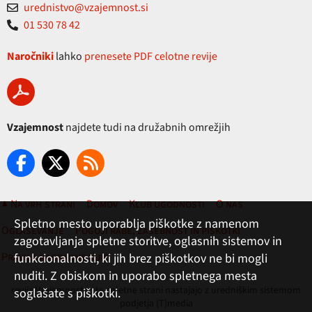
urednistvo@vzajemnost.si
01 530 78 42
Naročniki
lahko
prenesete PDF celotne revije
Vzajemnost
najdete tudi na družabnih omrežjih
▲ Na vrh strani
Domov
Klub ugodnosti
O nas
Spletno mesto uporablja piškotke z namenom
Oglaševanje
Pogoji rabe, zasebnost in piškotki
zagotavljanja spletne storitve, oglasnih sistemov in
Pravila nagradne igre
funkcionalnosti, ki jih brez piškotkov ne bi mogli
nuditi. Z obiskom in uporabo spletnega mesta
revija Vzajemnost in te spletne strani nastajajo z uredniškim sistemom
soglašate s piškotki.
podjetja (T)media