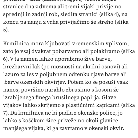
stranice dna z dvema ali tremi vijaki privijemo
sprednji in zadnji rob, sledita stranici (
slika 4
), na
koncu pa nanju z vrha privijačimo še streho (
slika
5
).
Krmilnica mora kljubovati vremenskim vplivom,
zato jo vsaj dvakrat pobarvamo ali polakiramo (
slika
6
). V ta namen lahko uporabimo žive barve,
brezbarvni lak (po možnosti na akrilni osnovi) ali
lazuro za les v poljubnem odtenku rjave barve ali
barve okenskih okvirjev. Potem ko se posuši vsak
nanos, površino narahlo zbrusimo s kosom že
izrabljenega finega brusilnega papirja. Glave
vijakov lahko skrijemo s plastičnimi kapicami (
slika
7
). Da krmilnica ne bi padla z okenske police, jo
lahko s koščkom žice privežemo okoli glavice
manjšega vijaka, ki ga zavrtamo v okenski okvir.