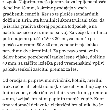
razpok. Najprimernejša je smrekova lepljena plošča,
debeline 18 mm, kakršne prodajajo v vseh
gradbenih centrih. Ker so te plošče standardnih
dolžin in širin, sta krmilnici skonstruirani tako, da
je izraba gradiva skoraj popolna (odpadek je na
načrtu označen z rumeno barvo). Za večjo krmilnico
potrebujemo ploščo 150 × 30 cm, za manjšo pa
ploščo z merami 80 × 40 cm, vendar iz nje lahko
naredimo dve krmilnici. Za povezavo sestavnih
delov bomo potrebovali tanke lesne vijake, dolžine
40 mm, za zaščito izdelka pred vremenskimi vplivi
pa kakršenkoli zaščitni premaz za les.
Od orodja si pripravimo svinčnik, kotnik, merilni
trak, ročno ali električno (krožno ali vbodno) žago s
finimi zobci, električni vrtalnik s svedrom, premera
4 mm, izvijač, brusilni papir in manjši čopič. Kdor
ima v domači delavnici električni brusilnik, bo še