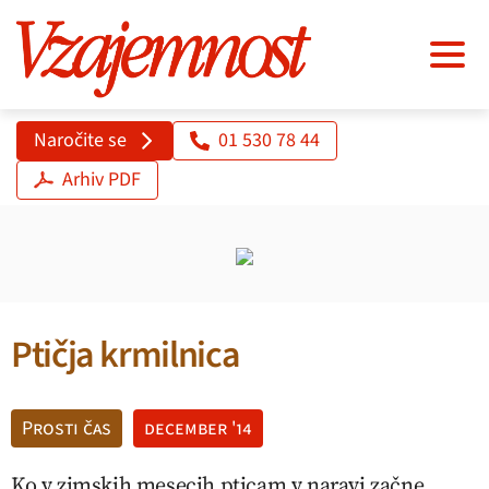
Naročite se
01 530 78 44
Arhiv PDF
Ptičja krmilnica
Prosti čas
december '14
Ko v zimskih mesecih pticam v naravi začne