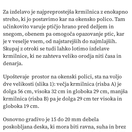
Za izdelavo je najpreprostejša krmilnica z enokapno
streho, ki jo postavimo kar na okensko polico. Tam
učinkovito varuje ptičjo hrano pred dežjem in
snegom, obenem pa omogoča opazovanje ptic, kar
je v veselje vsem, od najstarejših do najmlajših.
Skupaj z otroki se tudi lahko lotimo izdelave
krmilnice, ki ne zahteva veliko orodja niti časa in
denarja.
Upoštevaje prostor na okenski polici, sta na voljo
dve velikosti (
slika 1
): večja krmilnica (
risba A
) je
dolga 56 cm, visoka 32 cm in globoka 29 cm, manjša
krmilnica (
risba B
) pa je dolga 29 cm ter visoka in
globoka 19 cm.
Osnovno gradivo je 15 do 20 mm debela
poskobljana deska, ki mora biti ravna, suha in brez