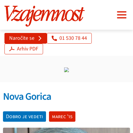
Naročite se
01 530 78 44
Arhiv PDF
Nova Gorica
Dobro je vedeti
marec '15