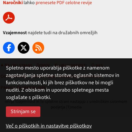
Naročniki
lahko
prenesete PDF celotne revije
Vzajemnost
najdete tudi na družabnih omrežjih
▲ Na vrh strani
Domov
Klub ugodnosti
O nas
Spletno mesto uporablja piškotke z namenom
zagotavljanja spletne storitve, oglasnih sistemov in
Oglaševanje
Pogoji rabe, zasebnost in piškotki
funkcionalnosti, ki jih brez piškotkov ne bi mogli
Pravila nagradne igre
nuditi. Z obiskom in uporabo spletnega mesta
soglašate s piškotki.
revija Vzajemnost in te spletne strani nastajajo z uredniškim sistemom
podjetja (T)media
Več o piškotkih in nastavitve piškotkov