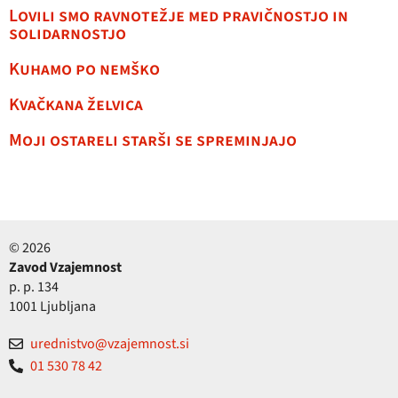
Lovili smo ravnotežje med pravičnostjo in
solidarnostjo
Kuhamo po nemško
Kvačkana želvica
Moji ostareli starši se spreminjajo
© 2026
Zavod Vzajemnost
p. p. 134
1001 Ljubljana
urednistvo@vzajemnost.si
01 530 78 42