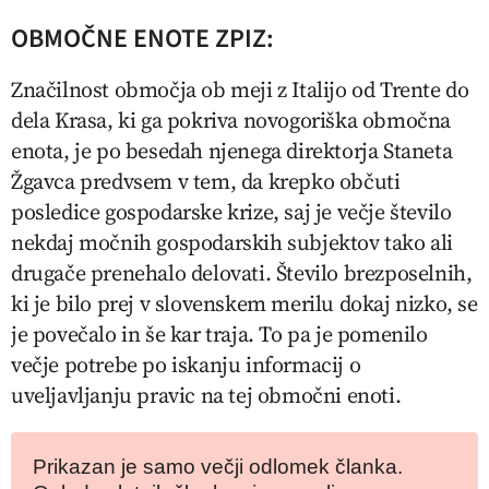
OBMOČNE ENOTE ZPIZ:
Značilnost območja ob meji z Italijo od Trente do
dela Krasa, ki ga pokriva novogoriška območna
enota, je po besedah njenega direktorja Staneta
Žgavca predvsem v tem, da krepko občuti
posledice gospodarske krize, saj je večje število
nekdaj močnih gospodarskih subjektov tako ali
drugače prenehalo delovati. Število brezposelnih,
ki je bilo prej v slovenskem merilu dokaj nizko, se
je povečalo in še kar traja. To pa je pomenilo
večje potrebe po iskanju informacij o
uveljavljanju pravic na tej območni enoti.
Prikazan je samo večji odlomek članka.