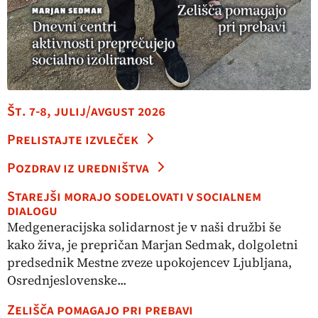
Št. 7-8, julij/avgust 2026
Prelistajte izvleček
Pozdrav iz uredništva
Starejši morajo sodelovati v socialnem
dialogu
Medgeneracijska solidarnost je v naši družbi še
kako živa, je prepričan Marjan Sedmak, dolgoletni
predsednik Mestne zveze upokojencev Ljubljana,
Osrednjeslovenske...
Zelišča pomagajo pri prebavi