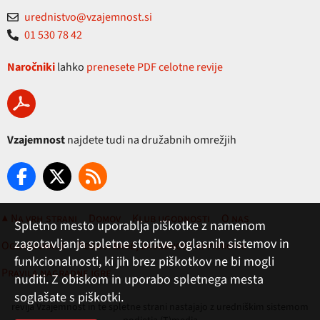
urednistvo@vzajemnost.si
01 530 78 42
Naročniki
lahko
prenesete PDF celotne revije
Vzajemnost
najdete tudi na družabnih omrežjih
▲ Na vrh strani
Domov
Klub ugodnosti
O nas
Spletno mesto uporablja piškotke z namenom
zagotavljanja spletne storitve, oglasnih sistemov in
Oglaševanje
Pogoji rabe, zasebnost in piškotki
funkcionalnosti, ki jih brez piškotkov ne bi mogli
Pravila nagradne igre
nuditi. Z obiskom in uporabo spletnega mesta
soglašate s piškotki.
revija Vzajemnost in te spletne strani nastajajo z uredniškim sistemom