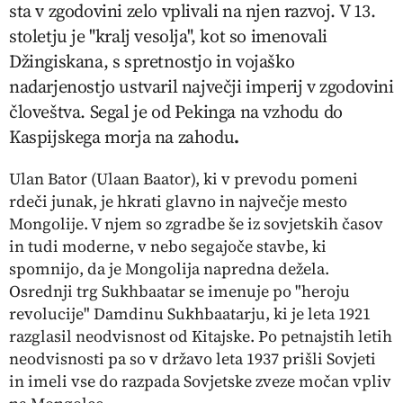
sta v zgodovini zelo vplivali na njen razvoj. V 13.
stoletju je "kralj vesolja", kot so imenovali
Džingiskana, s spretnostjo in vojaško
nadarjenostjo ustvaril največji imperij v zgodovini
človeštva. Segal je od Pekinga na vzhodu do
Kaspijskega morja na zahodu
.
Ulan Bator (
Ulaan Baator
), ki v prevodu pomeni
rdeči junak, je hkrati glavno in največje mesto
Mongolije. V njem so zgradbe še iz sovjetskih časov
in tudi moderne, v nebo segajoče stavbe, ki
spomnijo, da je Mongolija napredna dežela.
Osrednji trg Sukhbaatar se imenuje po "heroju
revolucije" Damdinu Sukhbaatarju, ki je leta 1921
razglasil neodvisnost od Kitajske. Po petnajstih letih
neodvisnosti pa so v državo leta 1937 prišli Sovjeti
in imeli vse do razpada Sovjetske zveze močan vpliv