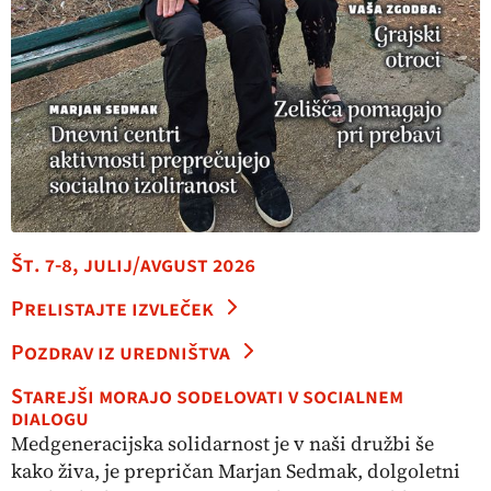
Št. 7-8, julij/avgust 2026
Prelistajte izvleček
Pozdrav iz uredništva
Starejši morajo sodelovati v socialnem
dialogu
Medgeneracijska solidarnost je v naši družbi še
kako živa, je prepričan Marjan Sedmak, dolgoletni