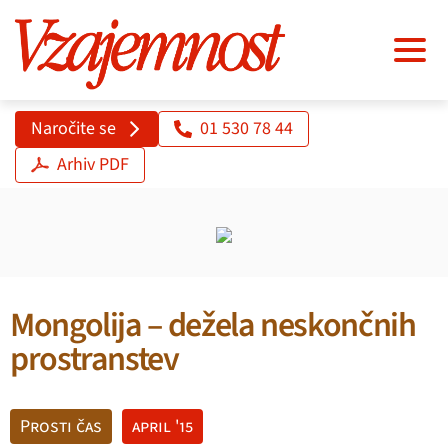
Naročite se
01 530 78 44
Arhiv PDF
Mongolija – dežela neskončnih
prostranstev
Prosti čas
april '15