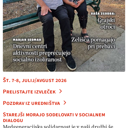
Št. 7-8, julij/avgust 2026
Prelistajte izvleček
Pozdrav iz uredništva
Starejši morajo sodelovati v socialnem
dialogu
Medgeneracijska solidarnost je v naši družbi še