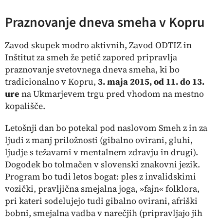
Praznovanje dneva smeha v Kopru
Zavod skupek modro aktivnih, Zavod ODTIZ in
Inštitut za smeh že petič zapored pripravlja
praznovanje svetovnega dneva smeha, ki bo
tradicionalno v Kopru,
3. maja 2015, od 11. do 13.
ure
na Ukmarjevem trgu pred vhodom na mestno
kopališče.
Letošnji dan bo potekal pod naslovom Smeh z in za
ljudi z manj priložnosti (gibalno ovirani, gluhi,
ljudje s težavami v mentalnem zdravju in drugi).
Dogodek bo tolmačen v slovenski znakovni jezik.
Program bo tudi letos bogat: ples z invalidskimi
vozički, pravljična smejalna joga, »fajn« folklora,
pri kateri sodelujejo tudi gibalno ovirani, afriški
bobni, smejalna vadba v narečjih (pripravljajo jih