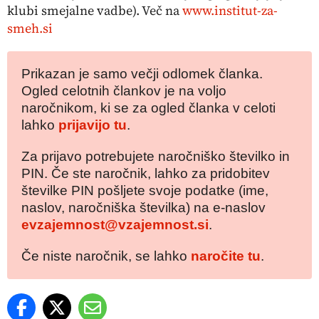
klubi smejalne vadbe). Več na
www.institut-za-
smeh.si
Prikazan je samo večji odlomek članka.
Ogled celotnih člankov je na voljo
naročnikom, ki se za ogled članka v celoti
lahko
prijavijo tu
.
Za prijavo potrebujete naročniško številko in
PIN. Če ste naročnik, lahko za pridobitev
številke PIN pošljete svoje podatke (ime,
naslov, naročniška številka) na e-naslov
evzajemnost@vzajemnost.si
.
Če niste naročnik, se lahko
naročite tu
.