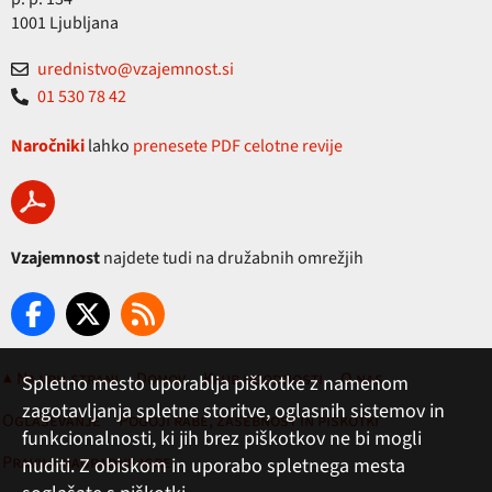
1001 Ljubljana
urednistvo@vzajemnost.si
01 530 78 42
Naročniki
lahko
prenesete PDF celotne revije
Vzajemnost
najdete tudi na družabnih omrežjih
▲ Na vrh strani
Domov
Klub ugodnosti
O nas
Spletno mesto uporablja piškotke z namenom
zagotavljanja spletne storitve, oglasnih sistemov in
Oglaševanje
Pogoji rabe, zasebnost in piškotki
funkcionalnosti, ki jih brez piškotkov ne bi mogli
Pravila nagradne igre
nuditi. Z obiskom in uporabo spletnega mesta