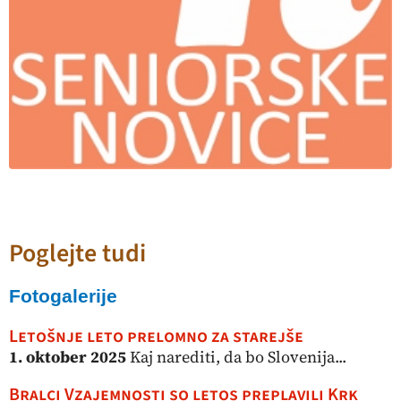
Poglejte tudi
Fotogalerije
Letošnje leto prelomno za starejše
1. oktober 2025
Kaj narediti, da bo Slovenija...
Bralci Vzajemnosti so letos preplavili Krk