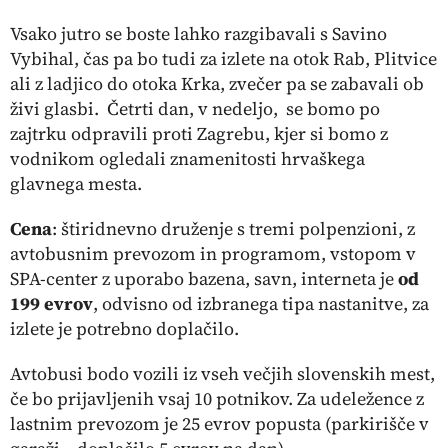
Vsako jutro se boste lahko razgibavali s
Savino
Vybihal,
čas pa bo tudi za izlete na otok Rab, Plitvice
ali z ladjico do otoka Krka, zvečer pa se zabavali ob
živi glasbi. Četrti dan, v nedeljo, se bomo po
zajtrku odpravili proti Zagrebu, kjer si bomo z
vodnikom ogledali znamenitosti hrvaškega
glavnega mesta.
Cena
: štiridnevno druženje s tremi polpenzioni, z
avtobusnim prevozom in programom, vstopom v
SPA-center z uporabo bazena, savn, interneta je
od
199 evrov
, odvisno od izbranega tipa nastanitve, za
izlete je potrebno doplačilo.
Avtobusi bodo vozili iz vseh večjih slovenskih mest,
če bo prijavljenih vsaj 10 potnikov. Za udeležence z
lastnim prevozom je 25 evrov popusta (parkirišče v