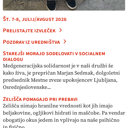
Št. 7-8, julij/avgust 2026
Prelistajte izvleček
Pozdrav iz uredništva
Starejši morajo sodelovati v socialnem
dialogu
Medgeneracijska solidarnost je v naši družbi še
kako živa, je prepričan Marjan Sedmak, dolgoletni
predsednik Mestne zveze upokojencev Ljubljana,
Osrednjeslovenske...
Zelišča pomagajo pri prebavi
Zelišča nimajo hranilne vrednosti kot jih imajo
beljakovine, ogljikovi hidrati in maščobe. Pa vendar
obogatijo okus jedem in vplivajo na naše psihično
in fizično...