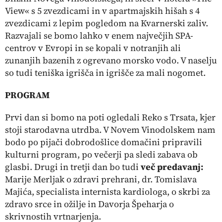
View« s 5 zvezdicami in v apartmajskih hišah s 4
zvezdicami z lepim pogledom na Kvarnerski zaliv.
Razvajali se bomo lahko v enem največjih SPA-
centrov v Evropi in se kopali v notranjih ali
zunanjih bazenih z ogrevano morsko vodo. V naselju
so tudi teniška igrišča in igrišče za mali nogomet.
PROGRAM
Prvi dan si bomo na poti ogledali Reko s Trsata, kjer
stoji starodavna utrdba. V Novem Vinodolskem nam
bodo po pijači dobrodošlice domačini pripravili
kulturni program, po večerji pa sledi zabava ob
glasbi. Drugi in tretji dan bo tudi
več predavanj:
Marije Merljak
o zdravi prehrani,
dr. Tomislava
Majića
, specialista internista kardiologa, o skrbi za
zdravo srce in ožilje in
Davorja Špeharja
o
skrivnostih vrtnarjenja.