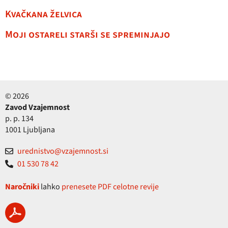
Kvačkana želvica
Moji ostareli starši se spreminjajo
© 2026
Zavod Vzajemnost
p. p. 134
1001 Ljubljana
urednistvo@vzajemnost.si
01 530 78 42
Naročniki
lahko
prenesete PDF celotne revije