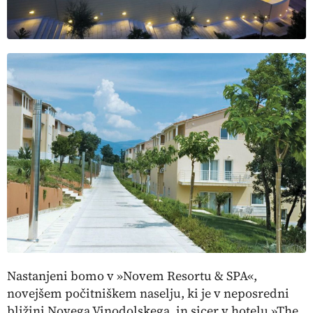
Nastanjeni bomo v »Novem Resortu & SPA«,
novejšem počitniškem naselju, ki je v neposredni
bližini Novega Vinodolskega, in sicer v hotelu »The