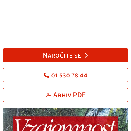
Naročite se
01 530 78 44
Arhiv PDF