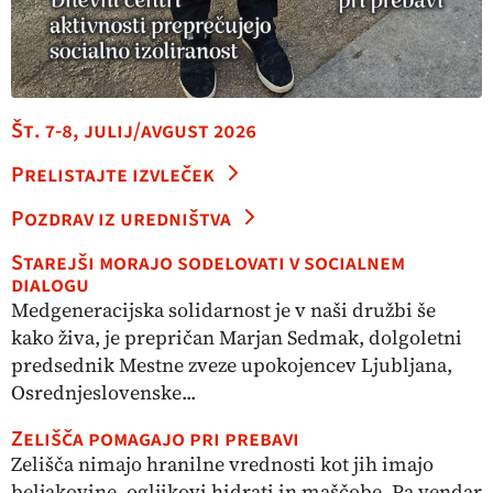
Št. 7-8, julij/avgust 2026
Prelistajte izvleček
Pozdrav iz uredništva
Starejši morajo sodelovati v socialnem
dialogu
Medgeneracijska solidarnost je v naši družbi še
kako živa, je prepričan Marjan Sedmak, dolgoletni
predsednik Mestne zveze upokojencev Ljubljana,
Osrednjeslovenske...
Zelišča pomagajo pri prebavi
Zelišča nimajo hranilne vrednosti kot jih imajo
beljakovine, ogljikovi hidrati in maščobe. Pa vendar