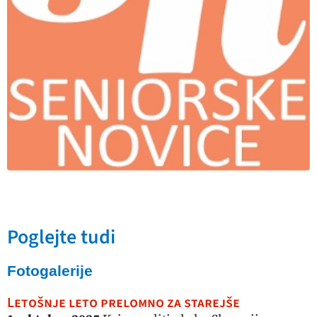
Poglejte tudi
Fotogalerije
Letošnje leto prelomno za starejše