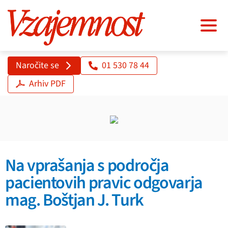
Naročite se
01 530 78 44
Arhiv PDF
Na vprašanja s področja
pacientovih pravic odgovarja
mag. Boštjan J. Turk