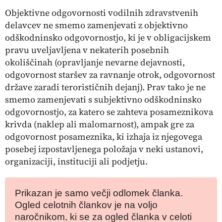
Objektivne odgovornosti vodilnih zdravstvenih
delavcev ne smemo zamenjevati z objektivno
odškodninsko odgovornostjo, ki je v obligacijskem
pravu uveljavljena v nekaterih posebnih
okoliščinah (opravljanje nevarne dejavnosti,
odgovornost staršev za ravnanje otrok, odgovornost
države zaradi terorističnih dejanj). Prav tako je ne
smemo zamenjevati s subjektivno odškodninsko
odgovornostjo, za katero se zahteva posameznikova
krivda (naklep ali malomarnost), ampak gre za
odgovornost posameznika, ki izhaja iz njegovega
posebej izpostavljenega položaja v neki ustanovi,
organizaciji, instituciji ali podjetju.
Prikazan je samo večji odlomek članka.
Ogled celotnih člankov je na voljo
naročnikom, ki se za ogled članka v celoti