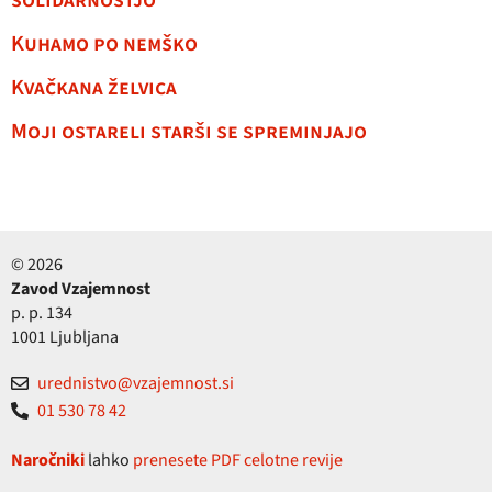
solidarnostjo
Kuhamo po nemško
Kvačkana želvica
Moji ostareli starši se spreminjajo
© 2026
Zavod Vzajemnost
p. p. 134
1001 Ljubljana
urednistvo@vzajemnost.si
01 530 78 42
Naročniki
lahko
prenesete PDF celotne revije