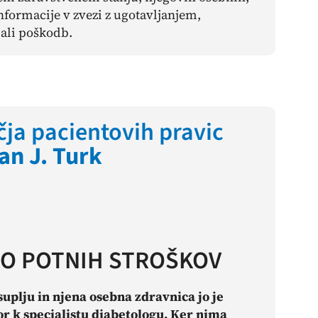
nformacije v zvezi z ugotavljanjem,
ali poškodb.
ja pacientovih pravic
an J. Turk
LO POTNIH STROŠKOV
suplju in njena osebna zdravnica jo je
or k specialistu diabetologu. Ker nima