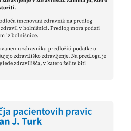
 zdravljenje v zdravilišču. Zanima jo, kdo o
toriti.
a odloča imenovani zdravnik na predlog
e zdravil v bolnišnici. Predlog mora podati
om iz bolnišnice.
novanemu zdravniku predložiti podatke o
jejo zdraviliško zdravljenje. Na predlogu je
glede zdravilišča, v katero želite biti
ja pacientovih pravic
an J. Turk