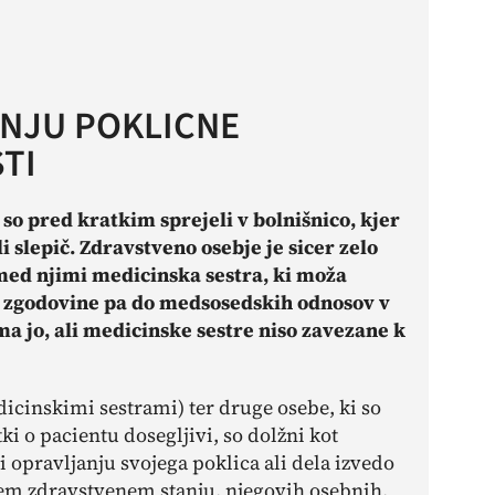
NJU POKLICNE
TI
so pred kratkim sprejeli v bolnišnico, kjer
 slepič. Zdravstveno osebje je sicer zelo
 med njimi medicinska sestra, ki moža
e zgodovine pa do medsosedskih odnosov v
nima jo, ali medicinske sestre niso zavezane k
dicinskimi sestrami) ter druge osebe, ki so
i o pacientu dosegljivi, so dolžni kot
i opravljanju svojega poklica ali dela izvedo
ovem zdravstvenem stanju, njegovih osebnih,