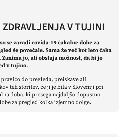
ZDRAVLJENJA V TUJINI
so se zaradi covida-19 čakalne dobe za
egled še povečale. Sama že več kot leto čaka
 Zanima jo, ali obstaja možnost, da bi jo
ed v tujino.
 pravico do pregleda, preiskave ali
 teh storitev, če ji je bila v Sloveniji pri
lna doba, ki presega najdaljšo dopustno
dobe za pregled kolka izjemno dolge.