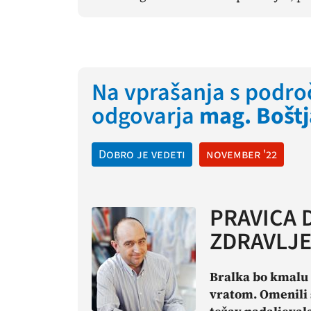
Na vprašanja s področ
odgovarja
mag. Boštj
Dobro je vedeti
november '22
PRAVICA 
ZDRAVLJ
Bralka bo kmalu 
vratom. Omenili s