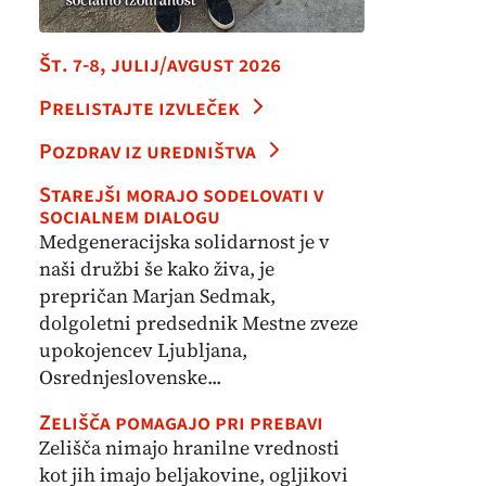
Št. 7-8, julij/avgust 2026
Prelistajte izvleček
Pozdrav iz uredništva
Starejši morajo sodelovati v
socialnem dialogu
Medgeneracijska solidarnost je v
naši družbi še kako živa, je
prepričan Marjan Sedmak,
dolgoletni predsednik Mestne zveze
upokojencev Ljubljana,
Osrednjeslovenske...
Zelišča pomagajo pri prebavi
Zelišča nimajo hranilne vrednosti
kot jih imajo beljakovine, ogljikovi