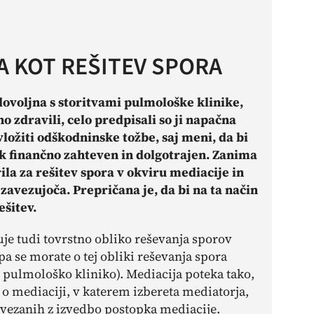
A KOT REŠITEV SPORA
dovoljna s storitvami pulmološke klinike,
no zdravili, celo predpisali so ji napačna
 vložiti odškodninske tožbe, saj meni, da bi
ek finančno zahteven in dolgotrajen. Zanima
rila za rešitev spora v okviru mediacije in
 zavezujoča. Prepričana je, da bi na ta način
ešitev.
je tudi tovrstno obliko reševanja sporov
 se morate o tej obliki reševanja spora
s pulmološko kliniko). Mediacija poteka tako,
 o mediaciji, v katerem izbereta mediatorja,
ovezanih z izvedbo postopka mediacije.