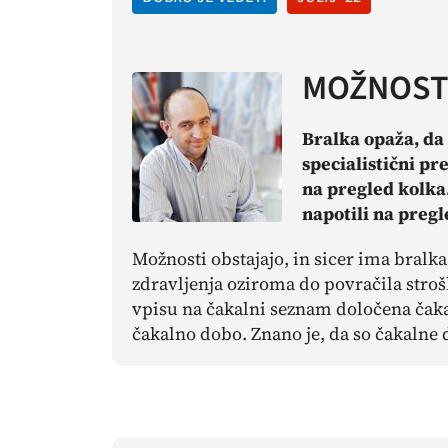
MOŽNOST 
Bralka opaža, da 
specialistični pr
na pregled kolka.
napotili na pregl
Možnosti obstajajo, in sicer ima bralka
zdravljenja oziroma do povračila stroškov
vpisu na čakalni seznam določena čaka
čakalno dobo. Znano je, da so čakalne 