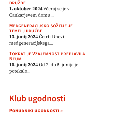
družbe
1. oktober 2024
Včeraj se je v
Cankarjevem domu...
Medgeneracijsko sožitje je
temelj družbe
13. junij 2024
Četrti Dnevi
medgeneracijskega...
Tokrat je Vzajemnost preplavila
Neum
10. junij 2024
Od 2. do 5. junija je
potekalo...
Klub ugodnosti
Ponudniki ugodnosti »