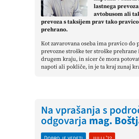
lastnega prevoza,
avtobusom ali ta
prevoza s taksijem prav tako pravico 
prehrano.
Kot zavarovana oseba ima pravico do p
prevozne stroške ter stroške prehrane
drugem kraju, in sicer če mora potovati
napoti ali pokliče, in je ta kraj zunaj k
Na vprašanja s področ
odgovarja
mag. Boštj
Dobro je vedeti
julij '22