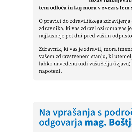
težav nadaljevala
tem odloča in kaj mora v zvezi s tem s
O pravici do zdraviliškega zdravljenj
zdravnika, ki vas zdravi oziroma vas j
najkasneje pet dni pred vašim odpust
Zdravnik, ki vas je zdravil, mora ime
vašem zdravstvenem stanju, ki utemelju
lahko navedena tudi vaša želja (izjava) 
napoteni.
Na vprašanja s področ
odgovarja
mag. Boštj