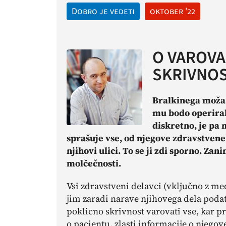
Dobro je vedeti
oktober '22
O VAROVA
SKRIVNOS
Bralkinega moža 
mu bodo operirali
diskretno, je pa
sprašuje vse, od njegove zdravstven
njihovi ulici. To se ji zdi sporno. Za
molčečnosti.
Vsi zdravstveni delavci (vključno z me
jim zaradi narave njihovega dela podatk
poklicno skrivnost varovati vse, kar pr
o pacientu, zlasti informacije o njeg