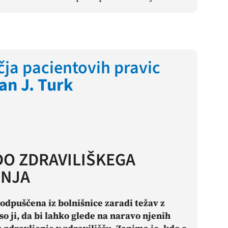
ja pacientovih pravic
an J. Turk
DO ZDRAVILIŠKEGA
ENJA
odpuščena iz bolnišnice zaradi težav z
o ji, da bi lahko glede na naravo njenih