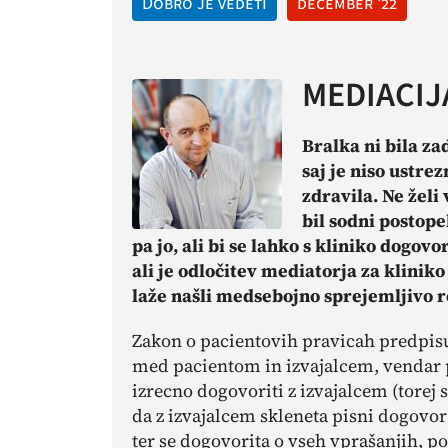
Dobro je vedeti
december '22
MEDIACIJ
Bralka ni bila za
saj je niso ustrez
zdravila. Ne želi
bil sodni postop
pa jo, ali bi se lahko s kliniko dogovo
ali je odločitev mediatorja za kliniko
laže našli medsebojno sprejemljivo r
Zakon o pacientovih pravicah predpisu
med pacientom in izvajalcem, vendar pa
izrecno dogovoriti z izvajalcem (torej 
da z izvajalcem skleneta pisni dogovor
ter se dogovorita o vseh vprašanjih, p