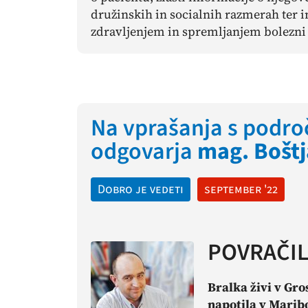
družinskih in socialnih razmerah ter i
zdravljenjem in spremljanjem bolezni 
Na vprašanja s področ
odgovarja
mag. Boštj
Dobro je vedeti
september '22
POVRAČI
Bralka živi v Gro
napotila v Marib