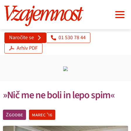
Naročite se
01 530 78 44
Arhiv PDF
»Nič me ne boli in lepo spim«
Zgodbe
marec '16