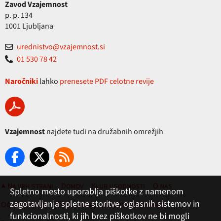
Zavod Vzajemnost
p. p. 134
1001 Ljubljana
urednistvo@vzajemnost.si
01 530 78 42
Naročniki
lahko
prenesete PDF celotne revije
Vzajemnost
najdete tudi na družabnih omrežjih
▲ Na vrh strani
Domov
Klub ugodnosti
O nas
Spletno mesto uporablja piškotke z namenom
zagotavljanja spletne storitve, oglasnih sistemov in
Oglaševanje
Pogoji rabe, zasebnost in piškotki
funkcionalnosti, ki jih brez piškotkov ne bi mogli