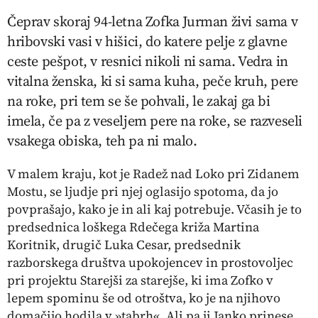
Čeprav skoraj 94-letna Zofka Jurman živi sama v
hribovski vasi v hišici, do katere pelje z glavne
ceste pešpot, v resnici nikoli ni sama. Vedra in
vitalna ženska, ki si sama kuha, peče kruh, pere
na roke, pri tem se še pohvali, le zakaj ga bi
imela, če pa z veseljem pere na roke, se razveseli
vsakega obiska, teh pa ni malo.
V malem kraju, kot je Radež nad Loko pri Zidanem
Mostu, se ljudje pri njej oglasijo spotoma, da jo
povprašajo, kako je in ali kaj potrebuje. Včasih je to
predsednica loškega Rdečega križa Martina
Koritnik, drugič Luka Cesar, predsednik
razborskega društva upokojencev in prostovoljec
pri projektu Starejši za starejše, ki ima Zofko v
lepem spominu še od otroštva, ko je na njihovo
domačijo hodila v »tabrh«. Ali pa ji Janko prinese