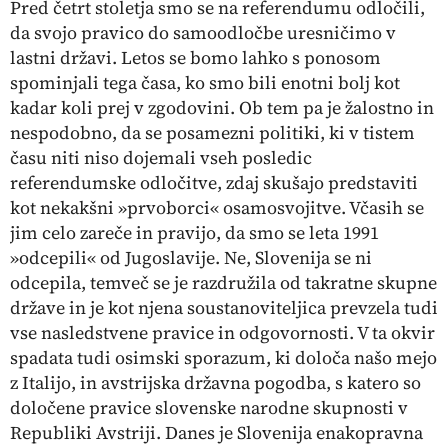
Pred četrt stoletja smo se na referendumu odločili,
da svojo pravico do samoodločbe uresničimo v
lastni državi. Letos se bomo lahko s ponosom
spominjali tega časa, ko smo bili enotni bolj kot
kadar koli prej v zgodovini. Ob tem pa je žalostno in
nespodobno, da se posamezni politiki, ki v tistem
času niti niso dojemali vseh posledic
referendumske odločitve, zdaj skušajo predstaviti
kot nekakšni »prvoborci« osamosvojitve. Včasih se
jim celo zareče in pravijo, da smo se leta 1991
»odcepili« od Jugoslavije. Ne, Slovenija se ni
odcepila, temveč se je razdružila od takratne skupne
države in je kot njena soustanoviteljica prevzela tudi
vse nasledstvene pravice in odgovornosti. V ta okvir
spadata tudi osimski sporazum, ki določa našo mejo
z Italijo, in avstrijska državna pogodba, s katero so
določene pravice slovenske narodne skupnosti v
Republiki Avstriji. Danes je Slovenija enakopravna