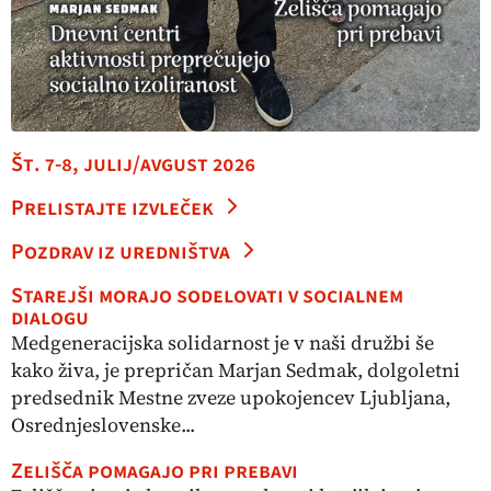
Št. 7-8, julij/avgust 2026
Prelistajte izvleček
Pozdrav iz uredništva
Starejši morajo sodelovati v socialnem
dialogu
Medgeneracijska solidarnost je v naši družbi še
kako živa, je prepričan Marjan Sedmak, dolgoletni
predsednik Mestne zveze upokojencev Ljubljana,
Osrednjeslovenske...
Zelišča pomagajo pri prebavi