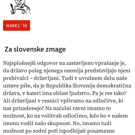
marec '16
Za slovenske zmage
Najsplošnejši odgovor na zastavljeno vprašanje je,
da državo poleg njenega ozemlja predstavljajo njeni
prebivalci – državljani. Tudi v uvodnem delu naše
ustave piše, da je Republika Slovenija demokratična
država, v kateri ima oblast ljudstvo. Pa je res tako?
Ali državljani v resnici vplivamo na odločitve, ki
nas prizadenejo? Na načelni ravni imamo to
možnost, ko na volitvah odločimo, kdo bo v našem
imenu vodil našo skupnost. No, imamo tudi
možnost po sodni poti izpodbijati posamezne