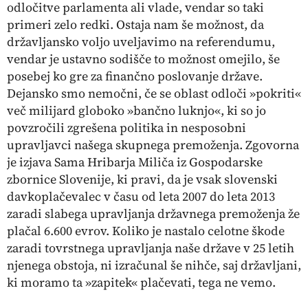
odločitve parlamenta ali vlade, vendar so taki
primeri zelo redki. Ostaja nam še možnost, da
državljansko voljo uveljavimo na referendumu,
vendar je ustavno sodišče to možnost omejilo, še
posebej ko gre za finančno poslovanje države.
Dejansko smo nemočni, če se oblast odloči »pokriti«
več milijard globoko »bančno luknjo«, ki so jo
povzročili zgrešena politika in nesposobni
upravljavci našega skupnega premoženja. Zgovorna
je izjava Sama Hribarja Miliča iz Gospodarske
zbornice Slovenije, ki pravi, da je vsak slovenski
davkoplačevalec v času od leta 2007­ do leta 2013
zaradi slabega upravljanja državnega premoženja že
plačal 6.600 evrov. Koliko je nastalo celotne škode
zaradi tovrstnega upravljanja naše države v 25 letih
njenega obstoja, ni izračunal še nihče, saj državljani,
ki moramo ta »zapitek« plačevati, tega ne vemo.