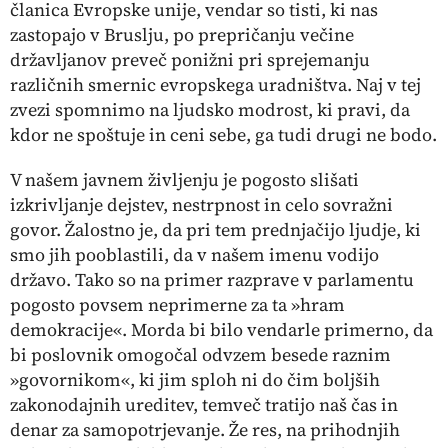
članica Evropske unije, vendar so tisti, ki nas
zastopajo v Bruslju, po prepričanju večine
državljanov preveč ponižni pri sprejemanju
različnih smernic evropskega uradništva. Naj v tej
zvezi spomnimo na ljudsko modrost, ki pravi, da
kdor ne spoštuje in ceni sebe, ga tudi drugi ne bodo.
V našem javnem življenju je pogosto slišati
izkrivljanje dejstev, nestrpnost in celo sovražni
govor. Žalostno je, da pri tem prednjačijo ljudje, ki
smo jih pooblastili, da v našem imenu vodijo
državo. Tako so na primer razprave v parlamentu
pogosto povsem neprimerne za ta »hram
demokracije«. Morda bi bilo vendarle primerno, da
bi poslovnik omogočal odvzem besede raznim
»govornikom«, ki jim sploh ni do čim boljših
zakonodajnih ureditev, temveč tratijo naš čas in
denar za samopotrjevanje. Že res, na prihodnjih