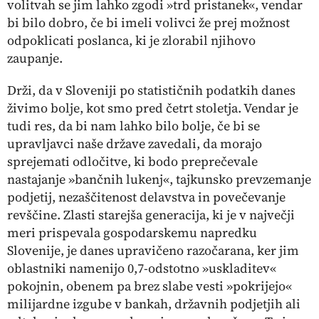
volitvah se jim lahko zgodi »trd pristanek«, vendar
bi bilo dobro, če bi imeli volivci že prej možnost
odpoklicati poslanca, ki je zlorabil njihovo
zaupanje.
Drži, da v Sloveniji po statističnih podatkih danes
živimo bolje, kot smo pred četrt stoletja. Vendar je
tudi res, da bi nam lahko bilo bolje, če bi se
upravljavci naše države zavedali, da morajo
sprejemati odločitve, ki bodo preprečevale
nastajanje »bančnih lukenj«, tajkunsko prevzemanje
podjetij, nezaščitenost delavstva in povečevanje
revščine. Zlasti starejša generacija, ki je v največji
meri prispevala gospodarskemu napredku
Slovenije, je danes upravičeno razočarana, ker jim
oblastniki namenijo 0,7-odstotno »uskladitev«
pokojnin, obenem pa brez slabe vesti »pokrijejo«
milijardne izgube v bankah, državnih podjetjih ali