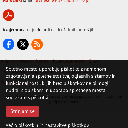
Naročniki
lahko
prenesete PDF celotne revije
Vzajemnost
najdete tudi na družabnih omrežjih
▲ Na vrh strani
Domov
Klub ugodnosti
O nas
Spletno mesto uporablja piškotke z namenom
Oglaševanje
Pogoji rabe, zasebnost in piškotki
zagotavljanja spletne storitve, oglasnih sistemov in
funkcionalnosti, ki jih brez piškotkov ne bi mogli
Pravila nagradne igre
nuditi. Z obiskom in uporabo spletnega mesta
revija Vzajemnost in te spletne strani nastajajo z uredniškim sistemom
soglašate s piškotki.
podjetja (T)media
Več o piškotkih in nastavitve piškotkov