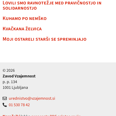
Lovili smo ravnotežje med pravičnostjo in
solidarnostjo
Kuhamo po nemško
Kvačkana želvica
Moji ostareli starši se spreminjajo
© 2026
Zavod Vzajemnost
p. p. 134
1001 Ljubljana
urednistvo@vzajemnost.si
01 530 78 42