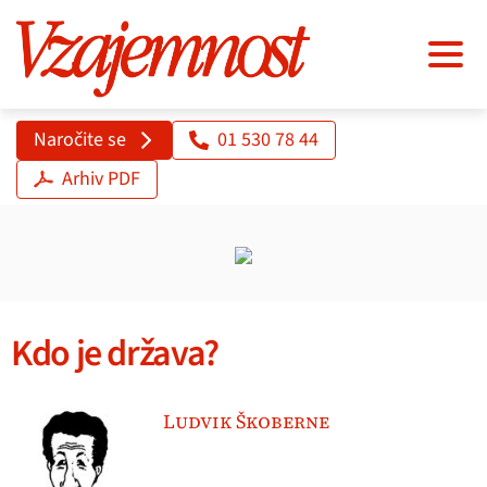
Naročite se
01 530 78 44
Arhiv PDF
Kdo je država?
Ludvik Škoberne