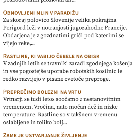
Obnovljeni mlin v paradižu
Za skoraj polovico Slovenije velika pokrajina
Perigord leži v notranjosti jugozahodne Francije.
Obdarjena je z gozdnatimi griči pod katerimi se
vijejo reke,...
Rastline, ki vabijo čebele na obisk
V zadnjih letih se travniki zaradi zgodnjega košenja
in vse pogostejše uporabe robotskih kosilnic le
redko razvijejo v pisane cvetoče preproge.
Preprečimo bolezni na vrtu
Vrtnarji se tudi letos soočamo z nestanovitnim
vremenom. Vročina, nato močan dež in nizke
temperature. Rastline so v takšnem vremenu
oslabljene in toliko bolj...
Zame je ustvarjanje življenje