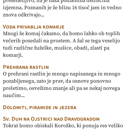
presenetljivo, da je naša podzemna dediščina
izjemna. Poznanih je že blizu 16 tisoč jam in vedno
znova odkrivajo...
Voda privablja komarje
Mnogi že komaj čakamo, da bomo lahko ob toplih
večerih posedali na prostem. A žal se tega veselijo
tudi različne žuželke, mušice, obadi, zlasti pa
komarji.
Prehrana rastlin
O prehrani rastlin je mnogo napisanega in mnogo
pozabljenega, zato je prav, da osnove ponovno
preletimo, osvežimo znanje ali pa se nekaj novega
naučim...
Dolomiti, piramide in jezera
Sv. Duh na Ojstrici nad Dravogradom
Tokrat bomo obiskali Koroško, ki ponuja res veliko