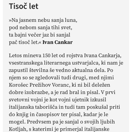
Tisoč let
»Na jasnem nebu sanja luna,
pod nebom sanja tihi svet,
ta bajni večer jaz bi sanjal
pač tisoč let.«
Ivan Cankar
Letos mineva 150 let od rojstva Ivana Cankarja,
vsestranskega literarnega ustvarjalca, ki nam je
zapustil številna še vedno aktualna dela. Po
njem so se zgledovali tudi drugi, med njimi
Korošec Prežihov Voranc, ki ni bil deležen
dobre izobrazbe, a je rad bral in pisal. V prvi
svetovni vojni je kot vojni ujetnik izkusil
italijanska taborišča in tudi tam poskušal priti
do knjig in časopisov ter pisal, kadar je le
mogel. Predvsem pa je sanjal o svojih ljubih
Kotljah, s katerimi je primerjal italijanske