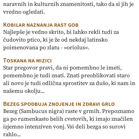
naravnih in kulturnih znamenitosti, tako da si jih je
vredno ogledati.
Kobilar naznanja rast gob
Najlepše je vedno skrito, bi lahko rekli tudi za
čudovito ptico, ki je že od nekdaj latinsko
poimenovana po zlatu - »oriolus«.
Toskana na mizici
Star pregovor pravi, da ni pomembno le imeti,
pomembno je tudi znati. Znati preoblikovati staro
ali novo je tudi odlična sprostitev za dušo, ki nam in
našemu okolju...
Bezeg spodbuja znojenje in zdravi grlo
Bezeg (Sambucus nigra) raste v grmih. Prepoznamo
ga po rumenkasto belih cvetovih, ki imajo značilen
izjemno intenziven vonj. Vsi deli bezga so surovi
rahlo...