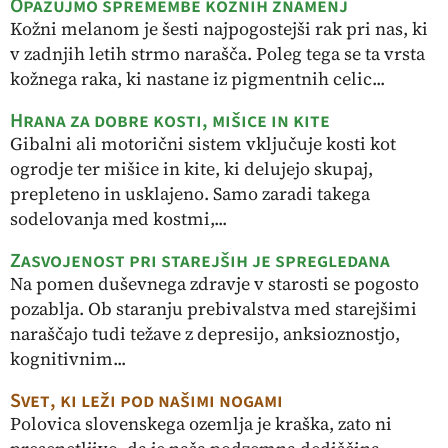
Opazujmo spremembe kožnih znamenj
Kožni melanom je šesti najpogostejši rak pri nas, ki
v zadnjih letih strmo narašča. Poleg tega se ta vrsta
kožnega raka, ki nastane iz pigmentnih celic...
Hrana za dobre kosti, mišice in kite
Gibalni ali motorični sistem vključuje kosti kot
ogrodje ter mišice in kite, ki delujejo skupaj,
prepleteno in usklajeno. Samo zaradi takega
sodelovanja med kostmi,...
Zasvojenost pri starejših je spregledana
Na pomen duševnega zdravje v starosti se pogosto
pozablja. Ob staranju prebivalstva med starejšimi
naraščajo tudi težave z depresijo, anksioznostjo,
kognitivnim...
Svet, ki leži pod našimi nogami
Polovica slovenskega ozemlja je kraška, zato ni