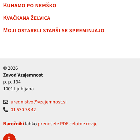
Kuhamo po nemško
Kvačkana želvica
Moji ostareli starši se spreminjajo
© 2026
Zavod Vzajemnost
p. p. 134
1001 Ljubljana
urednistvo@vzajemnost.si
01 530 78 42
Naročniki
lahko
prenesete PDF celotne revije