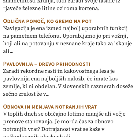
znamenitosti Kranja, tudi zaradi svoje fasade iz
rjaveče železne litine oziroma kortena.
Odlična pomoč, ko gremo na pot
Navigacija je ena izmed najbolj uporabnih funkcij
na pametnem telefonu. Uporabljamo jo pri vožnji,
hoji ali na potovanju v neznane kraje tako za iskanje
ali...
Pavlovnija – drevo prihodnosti
Zaradi rekordne rasti in kakovostnega lesa je
pavlovnija ena najboljših naložb, če imate kos
zemlje, ki ni obdelan. V slovenskih razmerah doseže
sečno zrelost že v...
Obnova in menjava notranjih vrat
V toplih dneh se običajno lotimo manjše ali večje
prenove stanovanja. Je morda čas za obnovo
notranjih vrat? Dotrajanost vrat se kaže v
poškodovanih ploskvah ali...