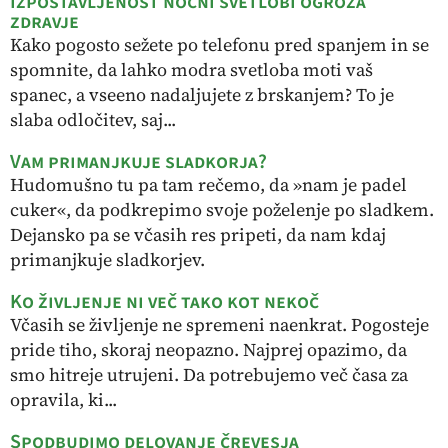
Izpostavljenost nočni svetlobi ogroža
zdravje
Kako pogosto sežete po telefonu pred spanjem in se
spomnite, da lahko modra svetloba moti vaš
spanec, a vseeno nadaljujete z brskanjem? To je
slaba odločitev, saj...
Vam primanjkuje sladkorja?
Hudomušno tu pa tam rečemo, da »nam je padel
cuker«, da podkrepimo svoje poželenje po sladkem.
Dejansko pa se včasih res pripeti, da nam kdaj
primanjkuje sladkorjev.
Ko življenje ni več tako kot nekoč
Včasih se življenje ne spremeni naenkrat. Pogosteje
pride tiho, skoraj neopazno. Najprej opazimo, da
smo hitreje utrujeni. Da potrebujemo več časa za
opravila, ki...
Spodbudimo delovanje črevesja