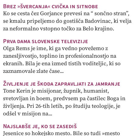
Brez »švercanja« cvička in sitnobe
Ko se cesta čez Gorjance prevesi na “ sončno stran”,
se kmalu pripeljemo do gostišča Badovinac, ki velja
za neformalno vstopno točko za Belo krajino.
Prva dama slovenske televizije
Olga Rems je ime, ki ga vedno povežemo z
zanesljivostjo, toplino in profesionalnostjo na
ekranih. Bila je ena izmed tistih voditeljic, ki so
zaznamovale zlate čase...
Življenje je škoda zapravljati za jamranje
Tone Kerin je misijonar, župnik, humanist,
svetovljan in boem, predvsem pa častilec Boga in
življenja. Pri 26-tih letih, po študiju teologije, je
odšel v misijon na...
Najslabše je, ko se zasediš
Jesenice so hokejsko mesto. Bile so tudi »mesto