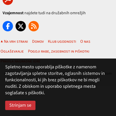
Vzajemnost
najdete tudi na družabnih omrežjih
▲ Na vrh strani
Domov
Klub ugodnosti
O nas
Oglaševanje
Pogoji rabe, zasebnost in piškotki
Pravila nagradne igre
Spletno mesto uporablja piškotke z namenom
zagotavljanja spletne storitve, oglasnih sistemov in
revija Vzajemnost in te spletne strani nastajajo z uredniškim sistemom
podjetja (T)media
funkcionalnosti, ki jih brez piškotkov ne bi mogli
nuditi. Z obiskom in uporabo spletnega mesta
soglašate s piškotki.