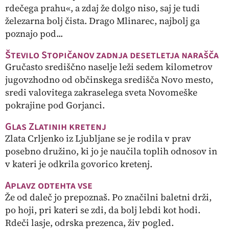
rdečega prahu«, a zdaj že dolgo niso, saj je tudi
železarna bolj čista. Drago Mlinarec, najbolj ga
poznajo pod...
Število Stopičanov zadnja desetletja narašča
Gručasto središčno naselje leži sedem kilometrov
jugovzhodno od občinskega središča Novo mesto,
sredi valovitega zakraselega sveta Novomeške
pokrajine pod Gorjanci.
Glas Zlatinih kretenj
Zlata Crljenko iz Ljubljane se je rodila v prav
posebno družino, ki jo je naučila toplih odnosov in
v kateri je odkrila govorico kretenj.
Aplavz odtehta vse
Že od daleč jo prepoznaš. Po značilni baletni drži,
po hoji, pri kateri se zdi, da bolj lebdi kot hodi.
Rdeči lasje, odrska prezenca, živ pogled.