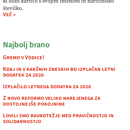
ki dobi kartico s svojim imenom in naročniško
številko.
Več »
Najbolj brano
Gremo v Vodice!
Kdaj in v kakšnih zneskih bo izplačan letni
dodatek za 2026
Izplačilo letnega dodatka za 2026
Z novo reformo veliko narejenega za
dostojnejše pokojnine
Lovili smo ravnotežje med pravičnostjo in
solidarnostjo