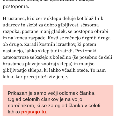
postopoma.
Hrustanec, ki sicer v sklepu deluje kot blažilnik
udarcev in skrbi za dobro gibljivost, sčasoma
razpoka, postane manj gladek, se postopno obrabi
in na koncu razpade. Kosti se začnejo drgniti druga
ob drugo. Zaradi kostnih izrastkov, ki potem
nastanejo, lahko sklep tudi zatrdi. Prvi znaki
osteoartroze se kažejo z bolečino (še posebno če deli
hrustanca plavajo znotraj sklepa) in manjšo
gibljivostjo sklepa, ki lahko včasih oteče. To nam
lahko kar precej oteži življenje.
Prikazan je samo večji odlomek članka.
Ogled celotnih člankov je na voljo
naročnikom, ki se za ogled članka v celoti
lahko
prijavijo tu
.