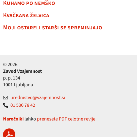
Kuhamo po nemško
Kvačkana želvica
Moji ostareli starši se spreminjajo
© 2026
Zavod Vzajemnost
p. p. 134
1001 Ljubljana
urednistvo@vzajemnost.si
01 530 78 42
Naročniki
lahko
prenesete PDF celotne revije