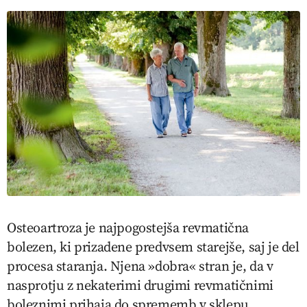
Osteoartroza je najpogostejša revmatična
bolezen, ki prizadene predvsem starejše, saj je del
procesa staranja. Njena »dobra« stran je, da v
nasprotju z nekaterimi drugimi revmatičnimi
boleznimi prihaja do sprememb v sklepu