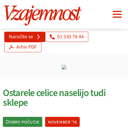
Naročite se
01 530 78 44
Arhiv PDF
Ostarele celice naselijo tudi
sklepe
Dobro počutje
november '16