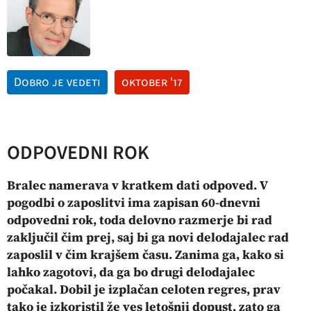
Dobro je vedeti
oktober '17
ODPOVEDNI ROK
Bralec namerava v kratkem dati odpoved. V
pogodbi o zaposlitvi ima zapisan 60-dnevni
odpovedni rok, toda delovno razmerje bi rad
zaključil čim prej, saj bi ga novi delodajalec rad
zaposlil v čim krajšem času. Zanima ga, kako si
lahko zagotovi, da ga bo drugi delodajalec
počakal. Dobil je izplačan celoten regres, prav
tako je izkoristil že ves letošnji dopust, zato ga