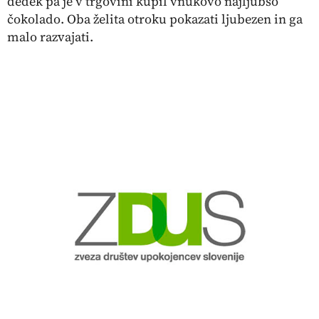
dedek pa je v trgovini kupil vnukovo najljubšo
čokolado. Oba želita otroku pokazati ljubezen in ga
malo razvajati.