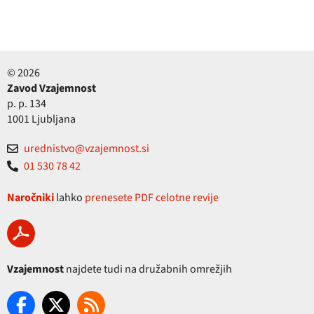
© 2026
Zavod Vzajemnost
p. p. 134
1001 Ljubljana
urednistvo@vzajemnost.si
01 530 78 42
Naročniki
lahko
prenesete PDF celotne revije
Vzajemnost
najdete tudi na družabnih omrežjih