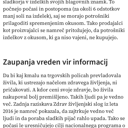
sladkorja v izdelkih svojih blagovnih znamk. To
počnejo počasi in postopoma (za okoli 6 odstotkov
manj soli na izdelek), saj se morajo potrošniki
prilagoditi spremenjenim okusom. Tako prodajalci
kot proizvajalci se namreč pritožujejo, da potrošniki
izdelkov z okusom, ki ga niso vajeni, ne kupujejo.
Zaupanja vreden vir informacij
Da bi kaj kmalu na trgovskih policah prevladovala
živila, ki ustrezajo načelom zdravega življenja, ni
pričakovati. A kdor ceni svoje zdravje, bo živila
nakupoval bolj premišljeno. Takih ljudi pa je vedno
več. Zadnja raziskava Zdrav življenjski slog iz leta
2016 je namreč pokazala, da zajtrkuje vedno več
ljudi in da poraba sladkih pijač rahlo upada. Tako se
počasi le uresničujejo cilji nacionalnega programa o