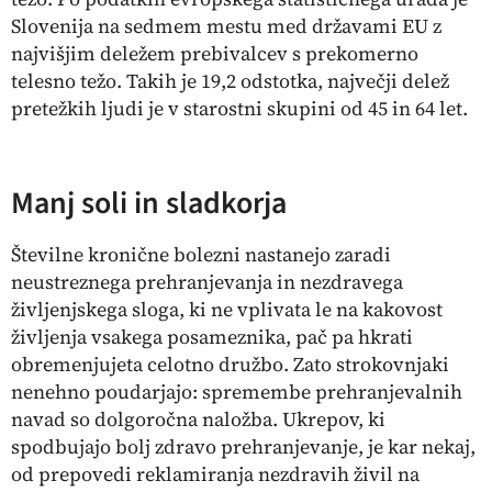
Slovenija na sedmem mestu med državami EU z
najvišjim deležem prebivalcev s prekomerno
telesno težo. Takih je 19,2 odstotka, največji delež
pretežkih ljudi je v starostni skupini od 45 in 64 let.
Manj soli in sladkorja
Številne kronične bolezni nastanejo zaradi
neustreznega prehranjevanja in nezdravega
življenjskega sloga, ki ne vplivata le na kakovost
življenja vsakega posameznika, pač pa hkrati
obremenjujeta celotno družbo. Zato strokovnjaki
nenehno poudarjajo: spremembe prehranjevalnih
navad so dolgoročna naložba. Ukrepov, ki
spodbujajo bolj zdravo prehranjevanje, je kar nekaj,
od prepovedi reklamiranja nezdravih živil na