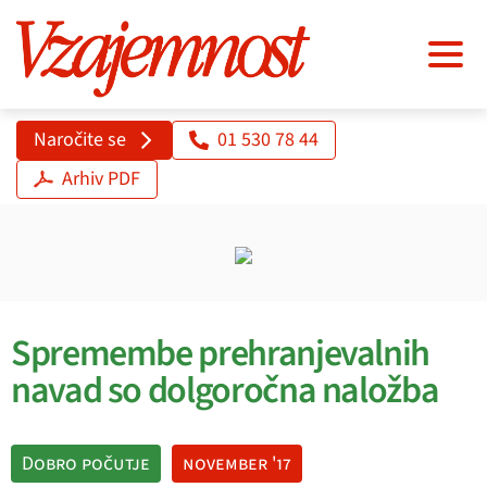
Naročite se
01 530 78 44
Arhiv PDF
Spremembe prehranjevalnih
navad so dolgoročna naložba
Dobro počutje
november '17