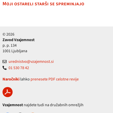
Moji ostareli starši se spreminjajo
© 2026
Zavod Vzajemnost
p. p. 134
1001 Ljubljana
urednistvo@vzajemnost.si
01 530 78 42
Naročniki
lahko
prenesete PDF celotne revije
Vzajemnost
najdete tudi na družabnih omrežjih