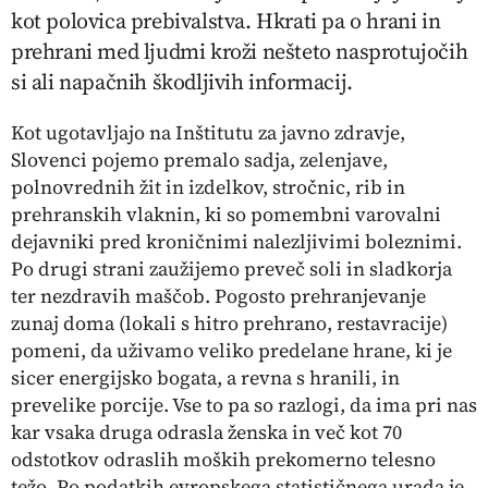
kot polovica prebivalstva. Hkrati pa o hrani in
prehrani med ljudmi kroži nešteto nasprotujočih
si ali napačnih škodljivih informacij.
Kot ugotavljajo na Inštitutu za javno zdravje,
Slovenci pojemo premalo sadja, zelenjave,
polnovrednih žit in izdelkov, stročnic, rib in
prehranskih vlaknin, ki so pomembni varovalni
dejavniki pred kroničnimi nalezljivimi boleznimi.
Po drugi strani zaužijemo preveč soli in sladkorja
ter nezdravih maščob. Pogosto prehranjevanje
zunaj doma (lokali s hitro prehrano, restavracije)
pomeni, da uživamo veliko predelane hrane, ki je
sicer energijsko bogata, a revna s hranili, in
prevelike porcije. Vse to pa so razlogi, da ima pri nas
kar vsaka druga odrasla ženska in več kot 70
odstotkov odraslih moških prekomerno telesno
težo. Po podatkih evropskega statističnega urada je