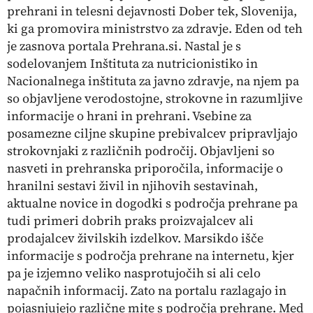
prehrani in telesni dejavnosti Dober tek, Slovenija,
ki ga promovira ministrstvo za zdravje. Eden od teh
je zasnova portala Prehrana.si. Nastal je s
sodelovanjem Inštituta za nutricionistiko in
Nacionalnega inštituta za javno zdravje, na njem pa
so objavljene verodostojne, strokovne in razumljive
informacije o hrani in prehrani. Vsebine za
posamezne ciljne skupine prebivalcev pripravljajo
strokovnjaki z različnih področij. Objavljeni so
nasveti in prehranska priporočila, informacije o
hranilni sestavi živil in njihovih sestavinah,
aktualne novice in dogodki s področja prehrane pa
tudi primeri dobrih praks proizvajalcev ali
prodajalcev živilskih izdelkov. Marsikdo išče
informacije s področja prehrane na internetu, kjer
pa je izjemno veliko nasprotujočih si ali celo
napačnih informacij. Zato na portalu razlagajo in
pojasnjujejo različne mite s področja prehrane. Med