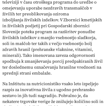
televiziji v času otroškega programa do uredbe o
omejevanju uporabe nezdravih transmaščob v
živilih ter preoblikovanja oziroma
izboljšanja živilskih izdelkov. V Zbornici kmetijskih
in živilskih podjetij pri Gospodarski zbornici
Slovenije poteka program za razširitev ponudbe
živilskih izdelkov z manjšo vsebnostjo sladkorja,
soli in maščob ter takih z večjo vsebnostjo bolj
zdravih hranil (prehranske vlaknine, vitamini,
minerali). Tako imenovana zaveza odgovornosti
spodbuja k zmanjševanju porcij predpakiranih živil
ter doslednemu označevanju hranilne vrednosti na
sprednji strani embalaže.
Na Inštitutu za nutricionistiko vsako leto izpeljejo
razpis za inovativna živila z ugodno prehransko
sestavo in jih tudi nagradijo. Pohvalno je, da
nekatere trgovske verige že znižujejo količino soli in