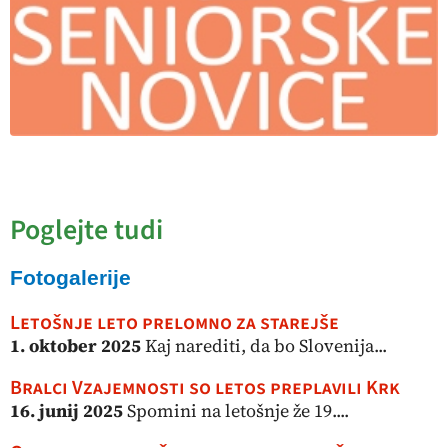
Poglejte tudi
Fotogalerije
Letošnje leto prelomno za starejše
1. oktober 2025
Kaj narediti, da bo Slovenija...
Bralci Vzajemnosti so letos preplavili Krk
16. junij 2025
Spomini na letošnje že 19....