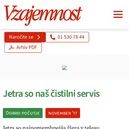
Naročite se
01 530 78 44
Arhiv PDF
Jetra so naš čistilni servis
Dobro počutje
november '17
Jetra so najpomembnejša žleza v telesu.