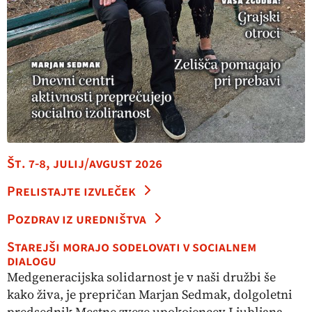
Št. 7-8, julij/avgust 2026
Prelistajte izvleček
Pozdrav iz uredništva
Starejši morajo sodelovati v socialnem
dialogu
Medgeneracijska solidarnost je v naši družbi še
kako živa, je prepričan Marjan Sedmak, dolgoletni
predsednik Mestne zveze upokojencev Ljubljana,