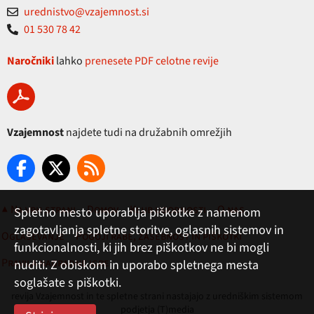
urednistvo@vzajemnost.si
01 530 78 42
Naročniki
lahko
prenesete PDF celotne revije
Vzajemnost
najdete tudi na družabnih omrežjih
▲ Na vrh strani
Domov
Klub ugodnosti
O nas
Spletno mesto uporablja piškotke z namenom
zagotavljanja spletne storitve, oglasnih sistemov in
Oglaševanje
Pogoji rabe, zasebnost in piškotki
funkcionalnosti, ki jih brez piškotkov ne bi mogli
Pravila nagradne igre
nuditi. Z obiskom in uporabo spletnega mesta
soglašate s piškotki.
revija Vzajemnost in te spletne strani nastajajo z uredniškim sistemom
podjetja (T)media