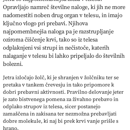
Opravljajo namreč številne naloge, ki jih ne more
nadomestiti noben drug organ v telesu, in imajo
ključno vlogo pri prebavi. Njihova
najpomembnejša naloga pa je razstrupljanje
oziroma čiščenje krvi, tako so iz telesa
odplaknjeni vsi strupi in nečistoče, katerih
nalaganje v telesu bi lahko pripeljalo do številnih
bolezni.
Jetra izločajo žolč, ki je shranjen v žolčniku ter se
pretaka v tankem črevesju in tako pripomore k
dobri prebavni aktivnosti. Pravilno delovanje jeter
je zato bistvenega pomena za živahno prebavo in
odplako strupov iz telesa, sicer postanejo
zamaščena in zakisana ter nezmožna prebavljati
dobre molekule, ki naj bi prek krvi vanje prišle s
hrano.