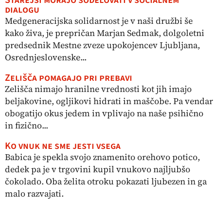
Starejši morajo sodelovati v socialnem
dialogu
Medgeneracijska solidarnost je v naši družbi še
kako živa, je prepričan Marjan Sedmak, dolgoletni
predsednik Mestne zveze upokojencev Ljubljana,
Osrednjeslovenske...
Zelišča pomagajo pri prebavi
Zelišča nimajo hranilne vrednosti kot jih imajo
beljakovine, ogljikovi hidrati in maščobe. Pa vendar
obogatijo okus jedem in vplivajo na naše psihično
in fizično...
Ko vnuk ne sme jesti vsega
Babica je spekla svojo znamenito orehovo potico,
dedek pa je v trgovini kupil vnukovo najljubšo
čokolado. Oba želita otroku pokazati ljubezen in ga
malo razvajati.