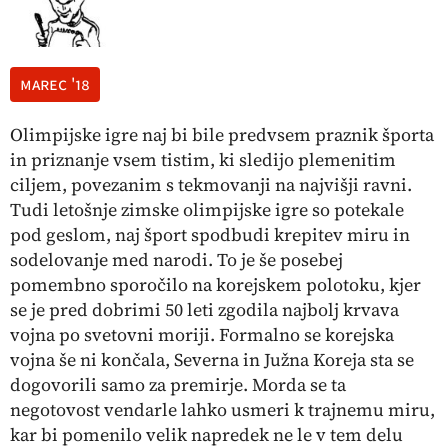
marec '18
Olimpijske igre naj bi bile predvsem praznik športa
in priznanje vsem tistim, ki sledijo plemenitim
ciljem, povezanim s tekmovanji na najvišji ravni.
Tudi letošnje zimske olimpijske igre so potekale
pod geslom, naj šport spodbudi krepitev miru in
sodelovanje med narodi. To je še posebej
pomembno sporočilo na korejskem polotoku, kjer
se je pred dobrimi 50 leti zgodila najbolj krvava
vojna po svetovni moriji. Formalno se korejska
vojna še ni končala, Severna in Južna Koreja sta se
dogovorili samo za premirje. Morda se ta
negotovost vendarle lahko usmeri k trajnemu miru,
kar bi pomenilo velik napredek ne le v tem delu