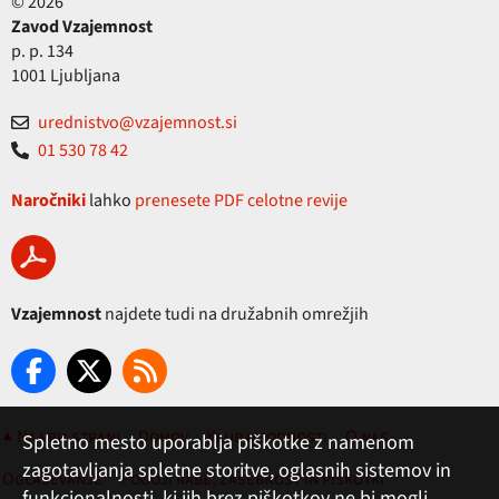
© 2026
Zavod Vzajemnost
p. p. 134
1001 Ljubljana
urednistvo@vzajemnost.si
01 530 78 42
Naročniki
lahko
prenesete PDF celotne revije
Vzajemnost
najdete tudi na družabnih omrežjih
▲ Na vrh strani
Domov
Klub ugodnosti
O nas
Spletno mesto uporablja piškotke z namenom
zagotavljanja spletne storitve, oglasnih sistemov in
Oglaševanje
Pogoji rabe, zasebnost in piškotki
funkcionalnosti, ki jih brez piškotkov ne bi mogli