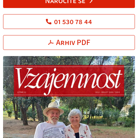
Naročite se
01 530 78 44
Arhiv PDF