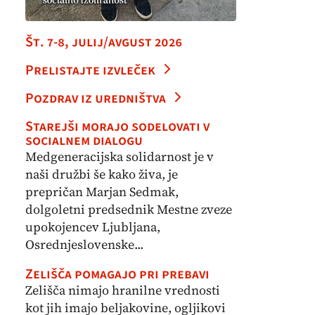
Št. 7-8, julij/avgust 2026
Prelistajte izvleček
Pozdrav iz uredništva
Starejši morajo sodelovati v
socialnem dialogu
Medgeneracijska solidarnost je v
naši družbi še kako živa, je
prepričan Marjan Sedmak,
dolgoletni predsednik Mestne zveze
upokojencev Ljubljana,
Osrednjeslovenske...
Zelišča pomagajo pri prebavi
Zelišča nimajo hranilne vrednosti
kot jih imajo beljakovine, ogljikovi