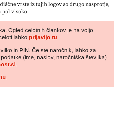
iščne vrste iz tujih logov so drugo nasprotje,
n pol visoko.
a. Ogled celotnih člankov je na voljo
celoti lahko
prijavijo tu
.
vilko in PIN. Če ste naročnik, lahko za
e podatke (ime, naslov, naročniška številka)
ost.si
.
 tu
.