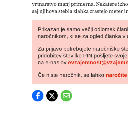
vrtnarstvo manj primerna. Nekatere izhod
saj njihova stebla zlahka zrastejo meter i
Prikazan je samo večji odlomek člank
naročnikom, ki se za ogled članka v 
Za prijavo potrebujete naročniško šte
pridobitev številke PIN pošljete svoj
na e-naslov
evzajemnost@vzajemn
Če niste naročnik, se lahko
naročite