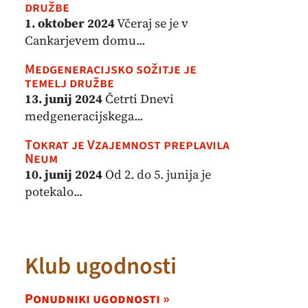
družbe
1. oktober 2024
Včeraj se je v
Cankarjevem domu...
Medgeneracijsko sožitje je
temelj družbe
13. junij 2024
Četrti Dnevi
medgeneracijskega...
Tokrat je Vzajemnost preplavila
Neum
10. junij 2024
Od 2. do 5. junija je
potekalo...
Klub ugodnosti
Ponudniki ugodnosti »