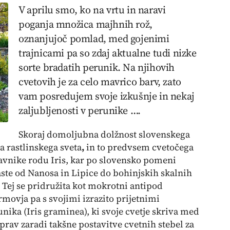
V aprilu smo, ko na vrtu in naravi
poganja množica majhnih rož,
oznanjujoč pomlad, med gojenimi
trajnicami pa so zdaj aktualne tudi nizke
sorte bradatih perunik. Na njihovih
cvetovih je za celo mavrico barv, zato
vam posredujem svoje izkušnje in nekaj
zaljubljenosti v perunike ….
Skoraj domoljubna dolžnost slovenskega
a rastlinskega sveta
,
in to predvsem cvetočega
tavnike rodu
Iris
, kar po slovensko pomeni
aste od Nanosa in Lipice do bohinjskih skalnih
 Tej se pridružita kot mokrotni antipod
rmovja pa s svojimi izrazito prijetnimi
unika (
Iris graminea),
ki svoje cvetje skriva med
 prav zaradi takšne postavitve cvetnih stebel za