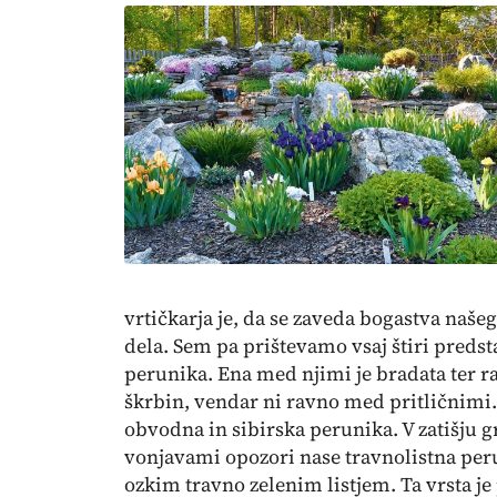
vrtičkarja je, da se zaveda bogastva našeg
dela. Sem pa prištevamo vsaj štiri preds
perunika. Ena med njimi je bradata ter r
škrbin, vendar ni ravno med pritličnimi.
obvodna in sibirska perunika. V zatišju g
vonjavami opozori nase travnolistna per
ozkim travno zelenim listjem. Ta vrsta je