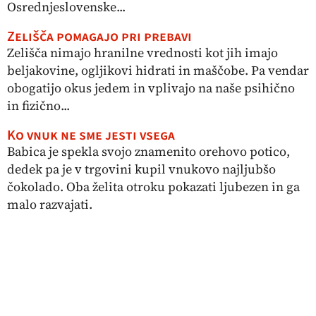
Osrednjeslovenske...
Zelišča pomagajo pri prebavi
Zelišča nimajo hranilne vrednosti kot jih imajo
beljakovine, ogljikovi hidrati in maščobe. Pa vendar
obogatijo okus jedem in vplivajo na naše psihično
in fizično...
Ko vnuk ne sme jesti vsega
Babica je spekla svojo znamenito orehovo potico,
dedek pa je v trgovini kupil vnukovo najljubšo
čokolado. Oba želita otroku pokazati ljubezen in ga
malo razvajati.