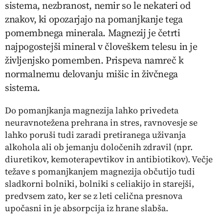
sistema, nezbranost, nemir so le nekateri od
znakov, ki opozarjajo na pomanjkanje tega
pomembnega minerala. Magnezij je četrti
najpogostejši mineral v človeškem telesu in je
življenjsko pomemben. Prispeva namreč k
normalnemu delovanju mišic in živčnega
sistema.
Do pomanjkanja magnezija lahko privedeta
neuravnotežena prehrana in stres, ravnovesje se
lahko poruši tudi zaradi pretiranega uživanja
alkohola ali ob jemanju določenih zdravil (npr.
diuretikov, kemoterapevtikov in antibiotikov). Večje
težave s pomanjkanjem magnezija občutijo tudi
sladkorni bolniki, bolniki s celiakijo in starejši,
predvsem zato, ker se z leti celična presnova
upočasni in je absorpcija iz hrane slabša.