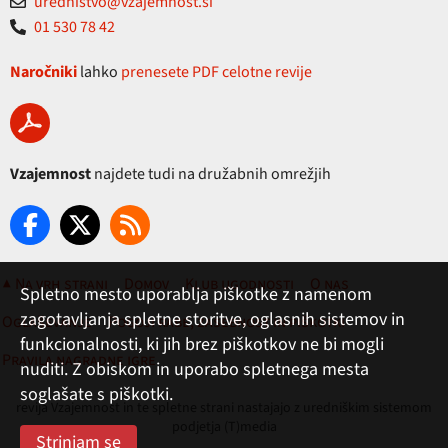
urednistvo@vzajemnost.si
01 530 78 42
Naročniki
lahko
prenesete PDF celotne revije
Vzajemnost
najdete tudi na družabnih omrežjih
▲ Na vrh strani
Domov
Klub ugodnosti
O nas
Spletno mesto uporablja piškotke z namenom
zagotavljanja spletne storitve, oglasnih sistemov in
Oglaševanje
Pogoji rabe, zasebnost in piškotki
funkcionalnosti, ki jih brez piškotkov ne bi mogli
Pravila nagradne igre
nuditi. Z obiskom in uporabo spletnega mesta
soglašate s piškotki.
revija Vzajemnost in te spletne strani nastajajo z uredniškim sistemom
podjetja (T)media