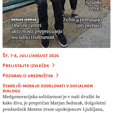
Št. 7-8, julij/avgust 2026
Prelistajte izvleček
Pozdrav iz uredništva
Starejši morajo sodelovati v socialnem
dialogu
Medgeneracijska solidarnost je v naši družbi še
kako živa, je prepričan Marjan Sedmak, dolgoletni
predsednik Mestne zveze upokojencev Ljubljana,