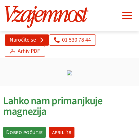
Naročite se
01 530 78 44
Arhiv PDF
Lahko nam primanjkuje
magnezija
Dobro počutje
april '18