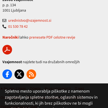
p. p. 134
1001 Ljubljana
urednistvo@vzajemnost.si
01 530 78 42
Naročniki
lahko
prenesete PDF celotne revije
Vzajemnost
najdete tudi na družabnih omrežjih
▲ Na vrh strani
Domov
Klub ugodnosti
O nas
Spletno mesto uporablja piškotke z namenom
zagotavljanja spletne storitve, oglasnih sistemov in
Oglaševanje
Pogoji rabe, zasebnost in piškotki
funkcionalnosti, ki jih brez piškotkov ne bi mogli
Pravila nagradne igre