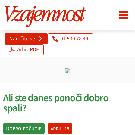
Naročite se
01 530 78 44
Arhiv PDF
Ali ste danes ponoči dobro
spali?
Dobro počutje
april '18