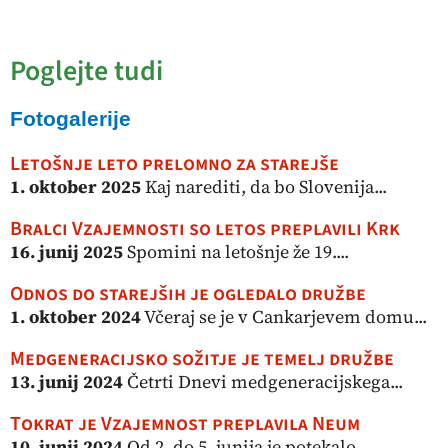
Poglejte tudi
Fotogalerije
Letošnje leto prelomno za starejše
1. oktober 2025
Kaj narediti, da bo Slovenija...
Bralci Vzajemnosti so letos preplavili Krk
16. junij 2025
Spomini na letošnje že 19....
Odnos do starejših je ogledalo družbe
1. oktober 2024
Včeraj se je v Cankarjevem domu...
Medgeneracijsko sožitje je temelj družbe
13. junij 2024
Četrti Dnevi medgeneracijskega...
Tokrat je Vzajemnost preplavila Neum
10. junij 2024
Od 2. do 5. junija je potekalo...