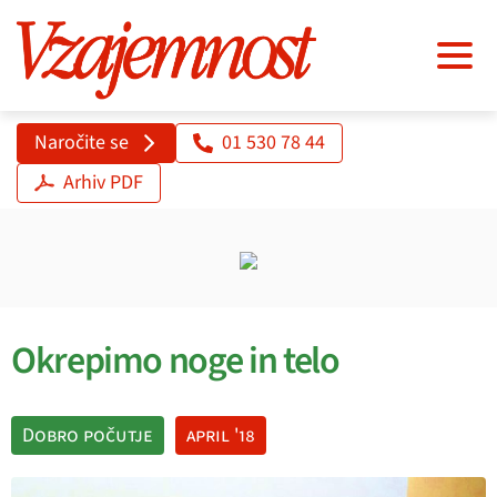
Naročite se
01 530 78 44
Arhiv PDF
Okrepimo noge in telo
Dobro počutje
april '18