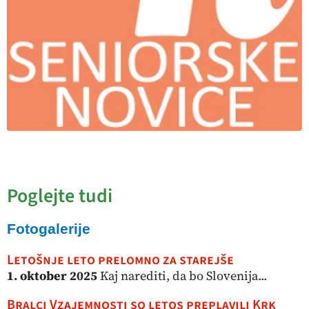
Poglejte tudi
Fotogalerije
Letošnje leto prelomno za starejše
1. oktober 2025
Kaj narediti, da bo Slovenija...
Bralci Vzajemnosti so letos preplavili Krk