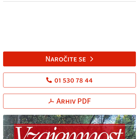
Naročite se
01 530 78 44
Arhiv PDF