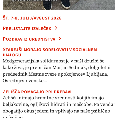
Št. 7-8, julij/avgust 2026
Prelistajte izvleček
Pozdrav iz uredništva
Starejši morajo sodelovati v socialnem
dialogu
Medgeneracijska solidarnost je v naši družbi še
kako živa, je prepričan Marjan Sedmak, dolgoletni
predsednik Mestne zveze upokojencev Ljubljana,
Osrednjeslovenske...
Zelišča pomagajo pri prebavi
Zelišča nimajo hranilne vrednosti kot jih imajo
beljakovine, ogljikovi hidrati in maščobe. Pa vendar
obogatijo okus jedem in vplivajo na naše psihično
in fizično...