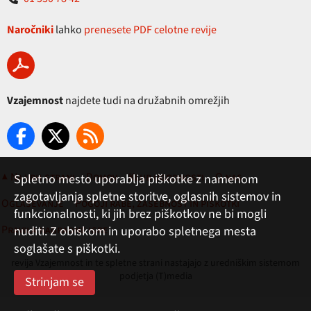
Naročniki
lahko
prenesete PDF celotne revije
Vzajemnost
najdete tudi na družabnih omrežjih
▲ Na vrh strani
Domov
Klub ugodnosti
O nas
Spletno mesto uporablja piškotke z namenom
zagotavljanja spletne storitve, oglasnih sistemov in
Oglaševanje
Pogoji rabe, zasebnost in piškotki
funkcionalnosti, ki jih brez piškotkov ne bi mogli
Pravila nagradne igre
nuditi. Z obiskom in uporabo spletnega mesta
soglašate s piškotki.
revija Vzajemnost in te spletne strani nastajajo z uredniškim sistemom
podjetja (T)media