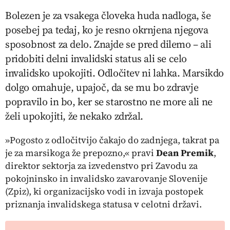
Bolezen je za vsakega človeka huda nadloga, še
posebej pa tedaj, ko je resno okrnjena njegova
sposobnost za delo. Znajde se pred dilemo – ali
pridobiti delni invalidski status ali se celo
invalidsko upokojiti. Odločitev ni lahka. Marsikdo
dolgo omahuje, upajoč, da se mu bo zdravje
popravilo in bo, ker se starostno ne more ali ne
želi upokojiti, že nekako zdržal.
»Pogosto z odločitvijo čakajo do zadnjega, takrat pa
je za marsikoga že prepozno,« pravi
Dean Premik
,
direktor sektorja za izvedenstvo pri Zavodu za
pokojninsko in invalidsko zavarovanje Slovenije
(Zpiz), ki organizacijsko vodi in izvaja postopek
priznanja invalidskega statusa v celotni državi.