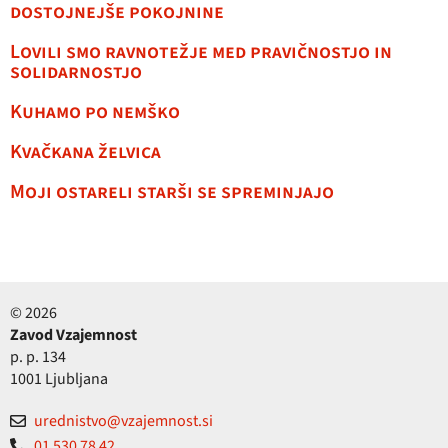
dostojnejše pokojnine
Lovili smo ravnotežje med pravičnostjo in
solidarnostjo
Kuhamo po nemško
Kvačkana želvica
Moji ostareli starši se spreminjajo
© 2026
Zavod Vzajemnost
p. p. 134
1001 Ljubljana
urednistvo@vzajemnost.si
01 530 78 42