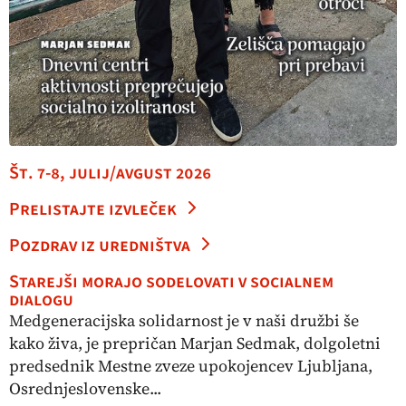
Št. 7-8, julij/avgust 2026
Prelistajte izvleček
Pozdrav iz uredništva
Starejši morajo sodelovati v socialnem
dialogu
Medgeneracijska solidarnost je v naši družbi še
kako živa, je prepričan Marjan Sedmak, dolgoletni
predsednik Mestne zveze upokojencev Ljubljana,
Osrednjeslovenske...