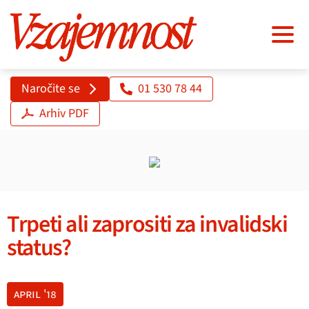
Naročite se
01 530 78 44
Arhiv PDF
Trpeti ali zaprositi za invalidski
status?
april '18