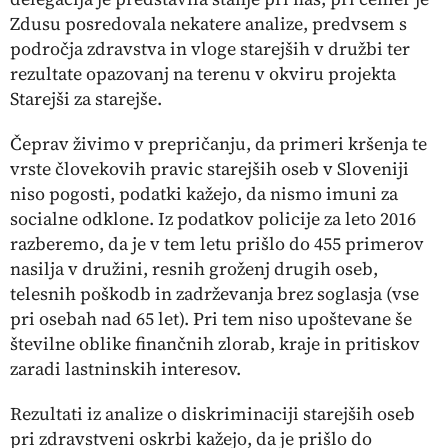
Zdusu posredovala nekatere analize, predvsem s
področja zdravstva in vloge starejših v družbi ter
rezultate opazovanj na terenu v okviru projekta
Starejši za starejše.
Čeprav živimo v prepričanju, da primeri kršenja te
vrste človekovih pravic starejših oseb v Sloveniji
niso pogosti, podatki kažejo, da nismo imuni za
socialne odklone. Iz podatkov policije za leto 2016
razberemo, da je v tem letu prišlo do 455 primerov
nasilja v družini, resnih groženj drugih oseb,
telesnih poškodb in zadrževanja brez soglasja (vse
pri osebah nad 65 let). Pri tem niso upoštevane še
številne oblike finančnih zlorab, kraje in pritiskov
zaradi lastninskih interesov.
Rezultati iz analize o diskriminaciji starejših oseb
pri zdravstveni oskrbi kažejo, da je prišlo do