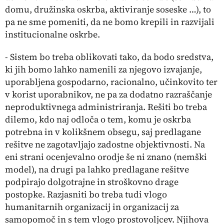
domu, družinska oskrba, aktiviranje soseske …), to
pa ne sme pomeniti, da ne bomo krepili in razvijali
institucionalne oskrbe.
- Sistem bo treba oblikovati tako, da bodo sredstva,
ki jih bomo lahko namenili za njegovo izvajanje,
uporabljena gospodarno, racionalno, učinkovito ter
v korist uporabnikov, ne pa za dodatno razraščanje
neproduktivnega administriranja. Rešiti bo treba
dilemo, kdo naj odloča o tem, komu je oskrba
potrebna in v kolikšnem obsegu, saj predlagane
rešitve ne zagotavljajo zadostne objektivnosti. Na
eni strani ocenjevalno orodje še ni znano (nemški
model), na drugi pa lahko predlagane rešitve
podpirajo dolgotrajne in stroškovno drage
postopke. Razjasniti bo treba tudi vlogo
humanitarnih organizacij in organizacij za
samopomoč in s tem vlogo prostovoljcev. Njihova