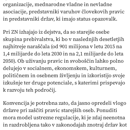
organizacije, mednarodne vladne in nevladne
asociacije, predstavniki varuhov človekovih pravic
in predstavniki držav, ki imajo status opazovalk.
Pri ZN izhajajo iz dejstva, da so starejše osebe
skupina prebivalstva, ki bo v naslednjih desetletjih
najhitreje naraščala (od 901 milijona v letu 2015 na
1,4 milijarde do leta 2030 in na 2,1 milijarde do leta
2050). Ob uživanju pravic in svoboščin lahko polno
delujejo v socialnem, ekonomskem, kulturnem,
političnem in osebnem življenju in izkoristijo svoje
izkušnje ter druge potenciale, s katerimi prispevajo
k razvoju teh področij.
Konvencija je potrebna zato, da jasno opredeli vlogo
države pri zaščiti pravic starejših oseb. Ponuditi
mora model ustrezne regulacije, ki je zdaj neenotna
in razdrobljena tako v zakonodajah znotraj držav kot