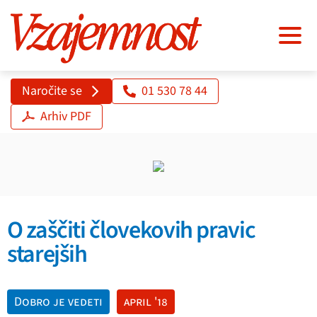
Naročite se
01 530 78 44
Arhiv PDF
O zaščiti človekovih pravic
starejših
Dobro je vedeti
april '18