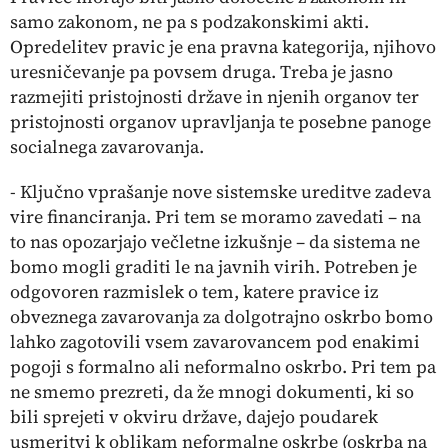
samo zakonom, ne pa s podzakonskimi akti.
Opredelitev pravic je ena pravna kategorija, njihovo
uresničevanje pa povsem druga. Treba je jasno
razmejiti pristojnosti države in njenih organov ter
pristojnosti organov upravljanja te posebne panoge
socialnega zavarovanja.
- Ključno vprašanje nove sistemske ureditve zadeva
vire financiranja. Pri tem se moramo zavedati – na
to nas opozarjajo večletne izkušnje – da sistema ne
bomo mogli graditi le na javnih virih. Potreben je
odgovoren razmislek o tem, katere pravice iz
obveznega zavarovanja za dolgotrajno oskrbo bomo
lahko zagotovili vsem zavarovancem pod enakimi
pogoji s formalno ali neformalno oskrbo. Pri tem pa
ne smemo prezreti, da že mnogi dokumenti, ki so
bili sprejeti v okviru države, dajejo poudarek
usmeritvi k oblikam neformalne oskrbe (oskrba na