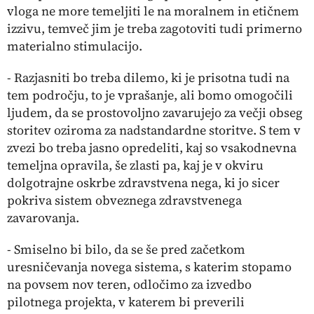
vloga ne more temeljiti le na moralnem in etičnem
izzivu, temveč jim je treba zagotoviti tudi primerno
materialno stimulacijo.
- Razjasniti bo treba dilemo, ki je prisotna tudi na
tem področju, to je vprašanje, ali bomo omogočili
ljudem, da se prostovoljno zavarujejo za večji obseg
storitev oziroma za nadstandardne storitve. S tem v
zvezi bo treba jasno opredeliti, kaj so vsakodnevna
temeljna opravila, še zlasti pa, kaj je v okviru
dolgotrajne oskrbe zdravstvena nega, ki jo sicer
pokriva sistem obveznega zdravstvenega
zavarovanja.
- Smiselno bi bilo, da se še pred začetkom
uresničevanja novega sistema, s katerim stopamo
na povsem nov teren, odločimo za izvedbo
pilotnega projekta, v katerem bi preverili