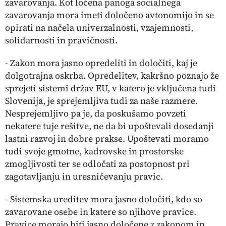
zavarovanja. Kot ločena panoga socialnega
zavarovanja mora imeti določeno avtonomijo in se
opirati na načela univerzalnosti, vzajemnosti,
solidarnosti in pravičnosti.
- Zakon mora jasno opredeliti in določiti, kaj je
dolgotrajna oskrba. Opredelitev, kakršno poznajo že
sprejeti sistemi držav EU, v katero je vključena tudi
Slovenija, je sprejemljiva tudi za naše razmere.
Nesprejemljivo pa je, da poskušamo povzeti
nekatere tuje rešitve, ne da bi upoštevali dosedanji
lastni razvoj in dobre prakse. Upoštevati moramo
tudi svoje gmotne, kadrovske in prostorske
zmogljivosti ter se odločati za postopnost pri
zagotavljanju in uresničevanju pravic.
- Sistemska ureditev mora jasno določiti, kdo so
zavarovane osebe in katere so njihove pravice.
Pravice morajo biti jasno določene z zakonom in