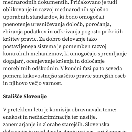
mednarodnih dokumentih. Pričakovano je tudi
oblikovanje in razvoj mednarodnih splošno
uporabnih standardov, ki bodo omogočali
poenotenje uresničevanja določb, poročanja,
zbiranja podatkov in odkrivanja pogosto prikritih
kršitev pravic. Za dobro delovanje tako
postavljenega sistema je pomemben razvoj
kontrolnih mehanizmov, ki omogočajo spremljanje
dogajanj, ocenjevanje kršenja in določanje
morebitnih odškodnin. V končni fazi pa to seveda
pomeni kakovostnejšo zaščito pravic starejših oseb
in njihovo večjo varnost.
Stališče Slovenije
V preteklem letu je komisija obravnavala teme:
enakost in nediskriminacija ter nasilje,
zanemarjanje in zlorabe starejših. Slovenska
delegacija je predstavila stanje pri nas, pri čemer je