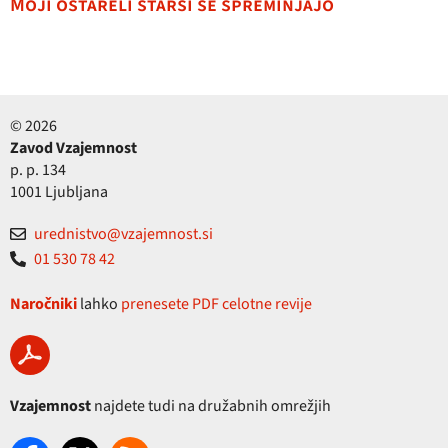
Moji ostareli starši se spreminjajo
© 2026
Zavod Vzajemnost
p. p. 134
1001 Ljubljana
urednistvo@vzajemnost.si
01 530 78 42
Naročniki
lahko
prenesete PDF celotne revije
Vzajemnost
najdete tudi na družabnih omrežjih