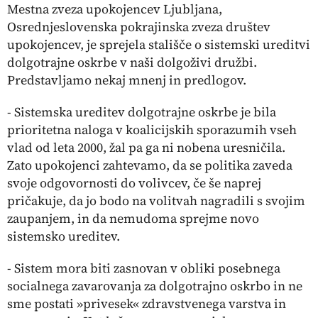
Mestna zveza upokojencev Ljubljana,
Osrednjeslovenska pokrajinska zveza društev
upokojencev, je sprejela stališče o sistemski ureditvi
dolgotrajne oskrbe v naši dolgoživi družbi.
Predstavljamo nekaj mnenj in predlogov.
- Sistemska ureditev dolgotrajne oskrbe je bila
prioritetna naloga v koalicijskih sporazumih vseh
vlad od leta 2000, žal pa ga ni nobena uresničila.
Zato upokojenci zahtevamo, da se politika zaveda
svoje odgovornosti do volivcev, če še naprej
pričakuje, da jo bodo na volitvah nagradili s svojim
zaupanjem, in da nemudoma sprejme novo
sistemsko ureditev.
- Sistem mora biti zasnovan v obliki posebnega
socialnega zavarovanja za dolgotrajno oskrbo in ne
sme postati »privesek« zdravstvenega varstva in