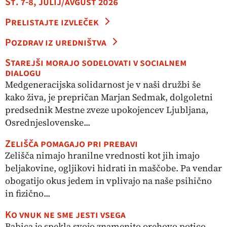
Št. 7-8, julij/avgust 2026
Prelistajte izvleček
Pozdrav iz uredništva
Starejši morajo sodelovati v socialnem
dialogu
Medgeneracijska solidarnost je v naši družbi še
kako živa, je prepričan Marjan Sedmak, dolgoletni
predsednik Mestne zveze upokojencev Ljubljana,
Osrednjeslovenske...
Zelišča pomagajo pri prebavi
Zelišča nimajo hranilne vrednosti kot jih imajo
beljakovine, ogljikovi hidrati in maščobe. Pa vendar
obogatijo okus jedem in vplivajo na naše psihično
in fizično...
Ko vnuk ne sme jesti vsega
Babica je spekla svojo znamenito orehovo potico,