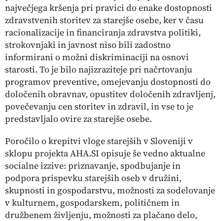
največjega kršenja pri pravici do enake dostopnosti
zdravstvenih storitev za starejše osebe, ker v času
racionalizacije in financiranja zdravstva politiki,
strokovnjaki in javnost niso bili zadostno
informirani o možni diskriminaciji na osnovi
starosti. To je bilo najizraziteje pri načrtovanju
programov preventive, omejevanju dostopnosti do
določenih obravnav, opustitev določenih zdravljenj,
povečevanju cen storitev in zdravil, in vse to je
predstavljalo ovire za starejše osebe.
Poročilo o krepitvi vloge starejših v Sloveniji v
sklopu projekta AHA.SI opisuje še vedno aktualne
socialne izzive: priznavanje, spodbujanje in
podpora prispevku starejših oseb v družini,
skupnosti in gospodarstvu, možnosti za sodelovanje
v kulturnem, gospodarskem, političnem in
družbenem življenju, možnosti za plačano delo,