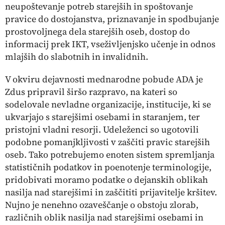
neupoštevanje potreb starejših in spoštovanje
pravice do dostojanstva, priznavanje in spodbujanje
prostovoljnega dela starejših oseb, dostop do
informacij prek IKT, vseživljenjsko učenje in odnos
mlajših do slabotnih in invalidnih.
V okviru dejavnosti mednarodne pobude ADA je
Zdus pripravil širšo razpravo, na kateri so
sodelovale nevladne organizacije, institucije, ki se
ukvarjajo s starejšimi osebami in staranjem, ter
pristojni vladni resorji. Udeleženci so ugotovili
podobne pomanjkljivosti v zaščiti pravic starejših
oseb. Tako potrebujemo enoten sistem spremljanja
statističnih podatkov in poenotenje terminologije,
pridobivati moramo podatke o dejanskih oblikah
nasilja nad starejšimi in zaščititi prijavitelje kršitev.
Nujno je nenehno ozaveščanje o obstoju zlorab,
različnih oblik nasilja nad starejšimi osebami in