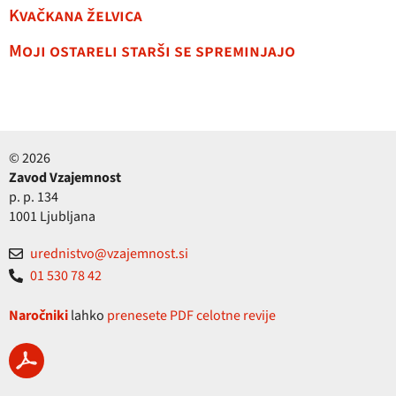
Kvačkana želvica
Moji ostareli starši se spreminjajo
© 2026
Zavod Vzajemnost
p. p. 134
1001 Ljubljana
urednistvo@vzajemnost.si
01 530 78 42
Naročniki
lahko
prenesete PDF celotne revije