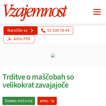
Naročite se
01 530 78 44
Arhiv PDF
Trditve o maščobah so
velikokrat zavajajoče
Dobro počutje
april '18