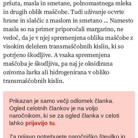
pršuta, masla in smetane, polnomastnega mleka
in drugih oblik maščobe. Tudi uživanje ocvrte
hrane in slaščic z maslom in smetano ... Namesto
masla so na primer priporočali margarino, ne
vedoč, da je v njej spremenjena oblika maščobe z
visokim deležem transmaščobnih kislin, ki so
potrjeno škodljive. A vsaka spremenjena
maščoba je škodljiva, pa naj je oksidirana
oziroma žarka ali hidrogenirana v obliko
transmaščobnih kislin.
Prikazan je samo večji odlomek članka.
Ogled celotnih člankov je na voljo
naročnikom, ki se za ogled članka v celoti
lahko
prijavijo tu
.
Za prijavo potrebujete naročniško številko in