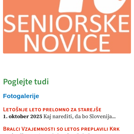
Poglejte tudi
Fotogalerije
Letošnje leto prelomno za starejše
1. oktober 2025
Kaj narediti, da bo Slovenija...
Bralci Vzajemnosti so letos preplavili Krk