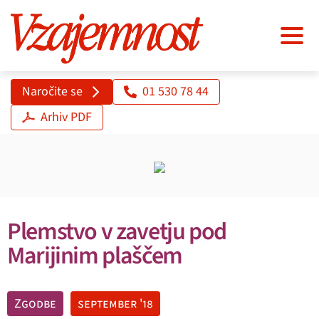
Naročite se
01 530 78 44
Arhiv PDF
Plemstvo v zavetju pod
Marijinim plaščem
Zgodbe
september '18