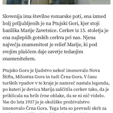
Slovenija ima številne romarske poti, ena izmed
bolj priljubljenih je na Ptujski Gori, kjer stoji
bazilika Marije Zavetnice. Cerkev iz 15. stoletja je
ena najlepših gotskih cerkva pri nas. Njena
največja znamenitost je relief Marije, ki pod
svojim plaščem daje zavetje tedanjim
znamenitežem.
Ptujsko Goro je ljudstvo nekoč imenovalo Nova
Štifta, Milostna Gora in tudi Črna Gora. V času
turških vpadov v te kraje je namreč nastala legenda,
po kateri je devica Marija zaščitila cerkev tako, da je
priklicala na hrib črne oblake, da se ni nič videlo.
Vse do leta 1937 jo je okoliško prebivalstvo
imenovalo Črna Gora. Tega leta so prevzeli skrb za