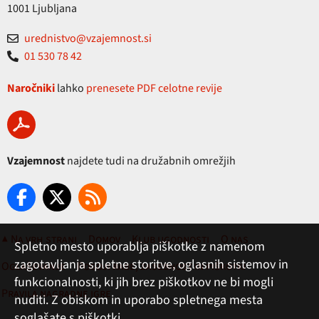
1001 Ljubljana
urednistvo@vzajemnost.si
01 530 78 42
Naročniki
lahko
prenesete PDF celotne revije
Vzajemnost
najdete tudi na družabnih omrežjih
▲ Na vrh strani
Domov
Klub ugodnosti
O nas
Spletno mesto uporablja piškotke z namenom
zagotavljanja spletne storitve, oglasnih sistemov in
Oglaševanje
Pogoji rabe, zasebnost in piškotki
funkcionalnosti, ki jih brez piškotkov ne bi mogli
Pravila nagradne igre
nuditi. Z obiskom in uporabo spletnega mesta
soglašate s piškotki.