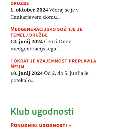
družbe
1. oktober 2024
Včeraj se je v
Cankarjevem domu...
Medgeneracijsko sožitje je
temelj družbe
13. junij 2024
Četrti Dnevi
medgeneracijskega...
Tokrat je Vzajemnost preplavila
Neum
10. junij 2024
Od 2. do 5. junija je
potekalo...
Klub ugodnosti
Ponudniki ugodnosti »