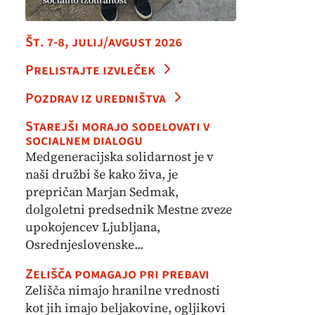
Št. 7-8, julij/avgust 2026
Prelistajte izvleček
Pozdrav iz uredništva
Starejši morajo sodelovati v
socialnem dialogu
Medgeneracijska solidarnost je v
naši družbi še kako živa, je
prepričan Marjan Sedmak,
dolgoletni predsednik Mestne zveze
upokojencev Ljubljana,
Osrednjeslovenske...
Zelišča pomagajo pri prebavi
Zelišča nimajo hranilne vrednosti
kot jih imajo beljakovine, ogljikovi