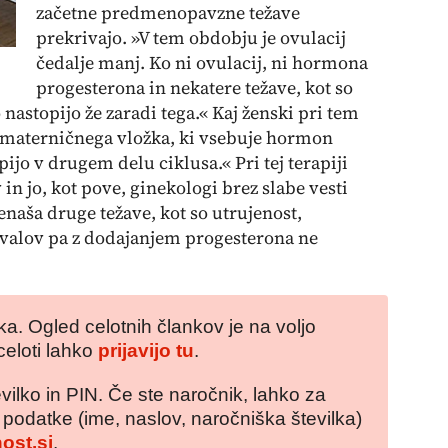
začetne predmenopavzne težave
prekrivajo. »V tem obdobju je ovulacij
čedalje manj. Ko ni ovulacij, ni hormona
progesterona in nekatere težave, kot so
nastopijo že zaradi tega.« Kaj ženski pri tem
materničnega vložka, ki vsebuje hormon
ijo v drugem delu ciklusa.« Pri tej terapiji
n jo, kot pove, ginekologi brez slabe vesti
renaša druge težave, kot so utrujenost,
avalov pa z dodajanjem progesterona ne
a. Ogled celotnih člankov je na voljo
celoti lahko
prijavijo tu
.
vilko in PIN. Če ste naročnik, lahko za
e podatke (ime, naslov, naročniška številka)
ost.si
.