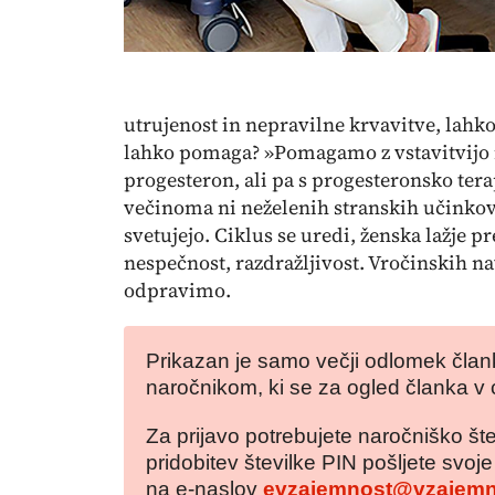
utrujenost in nepravilne krvavitve, lahko 
lahko pomaga? »Pomagamo z vstavitvijo 
progesteron, ali pa s progesteronsko terap
večinoma ni neželenih stranskih učinkov i
svetujejo. Ciklus se uredi, ženska lažje p
nespečnost, razdražljivost. Vročinskih n
odpravimo.
Prikazan je samo večji odlomek člank
naročnikom, ki se za ogled članka v 
Za prijavo potrebujete naročniško šte
pridobitev številke PIN pošljete svoj
na e-naslov
evzajemnost@vzajemn