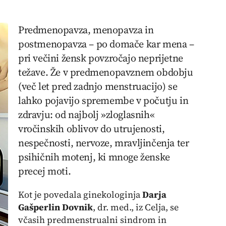
Predmenopavza, menopavza in
postmenopavza – po domače kar mena –
pri večini žensk povzročajo neprijetne
težave. Že v predmenopavznem obdobju
(več let pred zadnjo menstruacijo) se
lahko pojavijo spremembe v počutju in
zdravju: od najbolj »zloglasnih«
vročinskih oblivov do utrujenosti,
nespečnosti, nervoze, mravljinčenja ter
psihičnih motenj, ki mnoge ženske
precej moti.
Kot je povedala ginekologinja
Darja
Gašperlin Dovnik
, dr. med., iz Celja, se
včasih predmenstrualni sindrom in