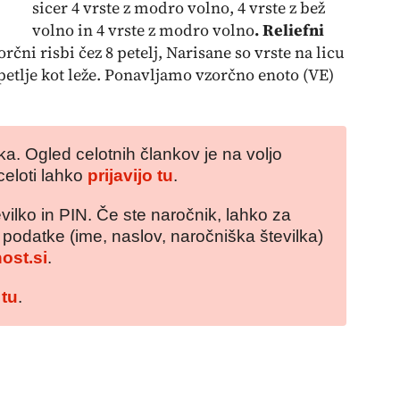
sicer 4 vrste z modro volno, 4 vrste z bež
volno in 4 vrste z modro volno
. Reliefni
orčni risbi čez 8 petelj, Narisane so vrste na licu
petlje kot leže. Ponavljamo vzorčno enoto (VE)
a. Ogled celotnih člankov je na voljo
celoti lahko
prijavijo tu
.
vilko in PIN. Če ste naročnik, lahko za
e podatke (ime, naslov, naročniška številka)
ost.si
.
 tu
.