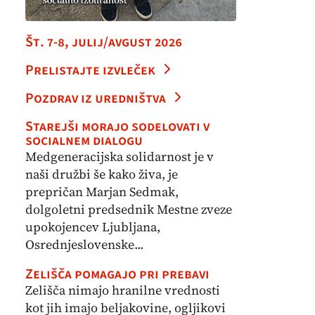
Št. 7-8, julij/avgust 2026
Prelistajte izvleček
Pozdrav iz uredništva
Starejši morajo sodelovati v
socialnem dialogu
Medgeneracijska solidarnost je v
naši družbi še kako živa, je
prepričan Marjan Sedmak,
dolgoletni predsednik Mestne zveze
upokojencev Ljubljana,
Osrednjeslovenske...
Zelišča pomagajo pri prebavi
Zelišča nimajo hranilne vrednosti
kot jih imajo beljakovine, ogljikovi