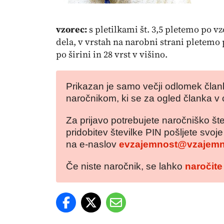
vzorec:
s pletilkami št. 3,5 pletemo po vz
dela, v vrstah na narobni strani pletemo 
po širini in 28 vrst v višino.
Prikazan je samo večji odlomek člank
naročnikom, ki se za ogled članka v 
Za prijavo potrebujete naročniško šte
pridobitev številke PIN pošljete svoj
na e-naslov
evzajemnost@vzajemn
Če niste naročnik, se lahko
naročite