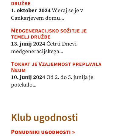
družbe
1. oktober 2024
Včeraj se je v
Cankarjevem domu...
Medgeneracijsko sožitje je
temelj družbe
13. junij 2024
Četrti Dnevi
medgeneracijskega...
Tokrat je Vzajemnost preplavila
Neum
10. junij 2024
Od 2. do 5. junija je
potekalo...
Klub ugodnosti
Ponudniki ugodnosti »