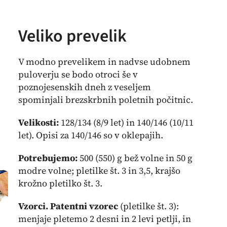
Veliko prevelik
V modno prevelikem in nadvse udobnem
puloverju se bodo otroci še v
poznojesenskih dneh z veseljem
spominjali brezskrbnih poletnih počitnic.
Velikosti:
128/134 (8/9 let) in 140/146 (10/11
let). Opisi za 140/146 so v oklepajih.
Potrebujemo:
500 (550) g bež volne in 50 g
modre volne; pletilke št. 3 in 3,5, krajšo
krožno pletilko št. 3.
Vzorci. Patentni vzorec
(pletilke št. 3):
menjaje pletemo 2 desni in 2 levi petlji, in