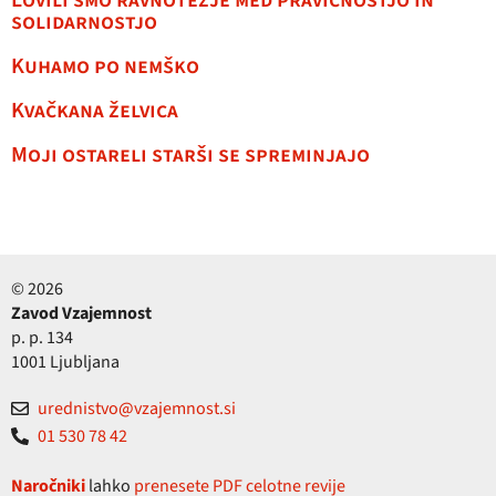
Lovili smo ravnotežje med pravičnostjo in
solidarnostjo
Kuhamo po nemško
Kvačkana želvica
Moji ostareli starši se spreminjajo
© 2026
Zavod Vzajemnost
p. p. 134
1001 Ljubljana
urednistvo@vzajemnost.si
01 530 78 42
Naročniki
lahko
prenesete PDF celotne revije