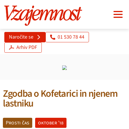
Naročite se
01 530 78 44
Arhiv PDF
Zgodba o Kofetarici in njenem
lastniku
Prosti čas
oktober '18