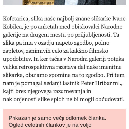
Kofetarica, slika naše najbolj znane slikarke Ivane
Kobilca, je po anketah med obiskovalci Narodne
galerije na drugem mestu po priljubljenosti. Ta
slika pa ima v ozadju napeto zgodbo, polno
zapletov, zanimivih celo za kakšno filmsko
upodobitev. In ker tačas v Narodni galeriji poteka
velika retrospektivna razstava del naše imenitne
slikarke, obujamo spomine na to zgodbo. Pri tem
nam je pomagal sedanji lastnik Peter Hribar ml.,
kajti brez njegovega razumevanja in
naklonjenosti slike sploh ne bi mogli občudovati.
Prikazan je samo večji odlomek članka.
Ogled celotnih člankov je na voljo