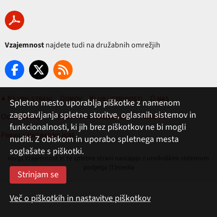
Vzajemnost
najdete tudi na družabnih omrežjih
▲ Na vrh strani
Domov
Klub ugodnosti
O nas
Spletno mesto uporablja piškotke z namenom
zagotavljanja spletne storitve, oglasnih sistemov in
Oglaševanje
Pogoji rabe, zasebnost in piškotki
funkcionalnosti, ki jih brez piškotkov ne bi mogli
Pravila nagradne igre
nuditi. Z obiskom in uporabo spletnega mesta
soglašate s piškotki.
revija Vzajemnost in te spletne strani nastajajo z uredniškim sistemom
podjetja (T)media
Več o piškotkih in nastavitve piškotkov