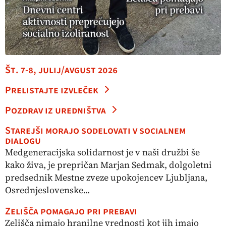
Št. 7-8, julij/avgust 2026
Prelistajte izvleček
Pozdrav iz uredništva
Starejši morajo sodelovati v socialnem
dialogu
Medgeneracijska solidarnost je v naši družbi še
kako živa, je prepričan Marjan Sedmak, dolgoletni
predsednik Mestne zveze upokojencev Ljubljana,
Osrednjeslovenske...
Zelišča pomagajo pri prebavi
Zelišča nimajo hranilne vrednosti kot jih imajo