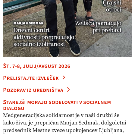
Št. 7-8, julij/avgust 2026
Prelistajte izvleček
Pozdrav iz uredništva
Starejši morajo sodelovati v socialnem
dialogu
Medgeneracijska solidarnost je v naši družbi še
kako živa, je prepričan Marjan Sedmak, dolgoletni
predsednik Mestne zveze upokojencev Ljubljana,