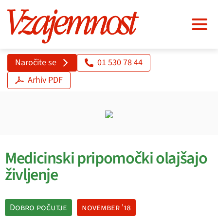
Naročite se
01 530 78 44
Arhiv PDF
Medicinski pripomočki olajšajo
življenje
Dobro počutje
november '18