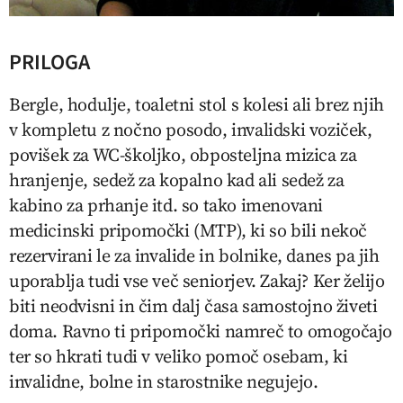
PRILOGA
Bergle, hodulje, toaletni stol s kolesi ali brez njih
v kompletu z nočno posodo, invalidski voziček,
povišek za WC-školjko, obposteljna mizica za
hranjenje, sedež za kopalno kad ali sedež za
kabino za prhanje itd. so tako imenovani
medicinski pripomočki (MTP), ki so bili nekoč
rezervirani le za invalide in bolnike, danes pa jih
uporablja tudi vse več seniorjev. Zakaj? Ker želijo
biti neodvisni in čim dalj časa samostojno živeti
doma. Ravno ti pripomočki namreč to omogočajo
ter so hkrati tudi v veliko pomoč osebam, ki
invalidne, bolne in starostnike negujejo.