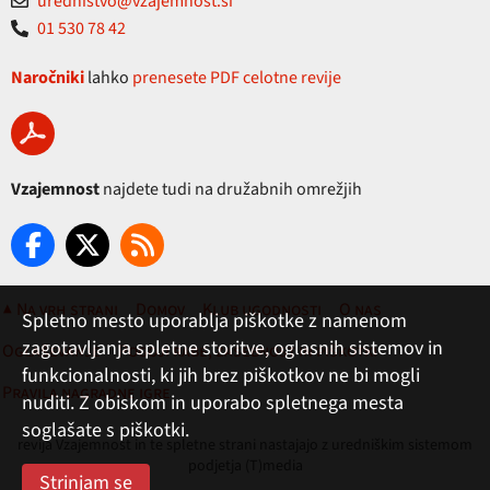
urednistvo@vzajemnost.si
01 530 78 42
Naročniki
lahko
prenesete PDF celotne revije
Vzajemnost
najdete tudi na družabnih omrežjih
▲ Na vrh strani
Domov
Klub ugodnosti
O nas
Spletno mesto uporablja piškotke z namenom
zagotavljanja spletne storitve, oglasnih sistemov in
Oglaševanje
Pogoji rabe, zasebnost in piškotki
funkcionalnosti, ki jih brez piškotkov ne bi mogli
Pravila nagradne igre
nuditi. Z obiskom in uporabo spletnega mesta
soglašate s piškotki.
revija Vzajemnost in te spletne strani nastajajo z uredniškim sistemom
podjetja (T)media