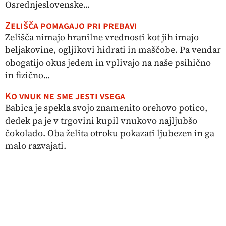
Osrednjeslovenske...
Zelišča pomagajo pri prebavi
Zelišča nimajo hranilne vrednosti kot jih imajo
beljakovine, ogljikovi hidrati in maščobe. Pa vendar
obogatijo okus jedem in vplivajo na naše psihično
in fizično...
Ko vnuk ne sme jesti vsega
Babica je spekla svojo znamenito orehovo potico,
dedek pa je v trgovini kupil vnukovo najljubšo
čokolado. Oba želita otroku pokazati ljubezen in ga
malo razvajati.