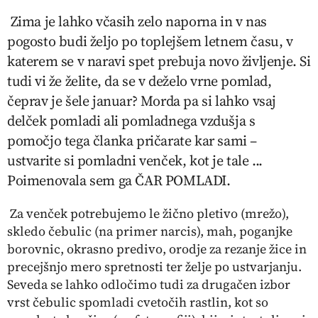
Zima je lahko včasih zelo naporna in v nas
pogosto budi željo po toplejšem letnem času, v
katerem se v naravi spet prebuja novo življenje. Si
tudi vi že želite, da se v deželo vrne pomlad,
čeprav je šele januar? Morda pa si lahko vsaj
delček pomladi ali pomladnega vzdušja s
pomočjo tega članka pričarate kar sami –
ustvarite si pomladni venček, kot je tale ...
Poimenovala sem ga ČAR POMLADI.
Za venček potrebujemo le žično pletivo (mrežo),
skledo čebulic (na primer narcis), mah, poganjke
borovnic, okrasno predivo, orodje za rezanje žice in
precejšnjo mero spretnosti ter želje po ustvarjanju.
Seveda se lahko odločimo tudi za drugačen izbor
vrst čebulic spomladi cvetočih rastlin, kot so