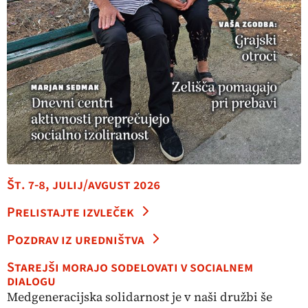
Št. 7-8, julij/avgust 2026
Prelistajte izvleček
Pozdrav iz uredništva
Starejši morajo sodelovati v socialnem
dialogu
Medgeneracijska solidarnost je v naši družbi še