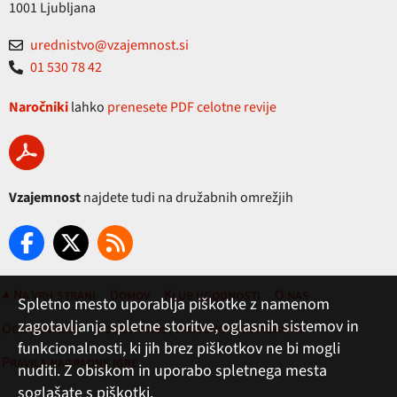
1001 Ljubljana
urednistvo@vzajemnost.si
01 530 78 42
Naročniki
lahko
prenesete PDF celotne revije
Vzajemnost
najdete tudi na družabnih omrežjih
▲ Na vrh strani
Domov
Klub ugodnosti
O nas
Spletno mesto uporablja piškotke z namenom
zagotavljanja spletne storitve, oglasnih sistemov in
Oglaševanje
Pogoji rabe, zasebnost in piškotki
funkcionalnosti, ki jih brez piškotkov ne bi mogli
Pravila nagradne igre
nuditi. Z obiskom in uporabo spletnega mesta
soglašate s piškotki.