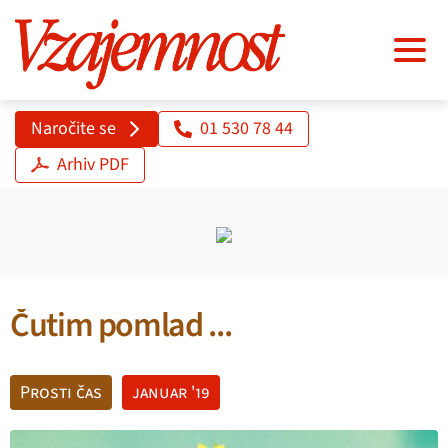
Naročite se
01 530 78 44
Arhiv PDF
Čutim pomlad ...
Prosti čas
januar '19