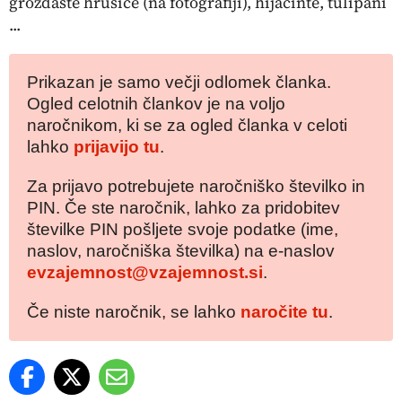
grozdaste hrušice (na fotografiji), hijacinte, tulipani
...
Prikazan je samo večji odlomek članka.
Ogled celotnih člankov je na voljo
naročnikom, ki se za ogled članka v celoti
lahko
prijavijo tu
.
Za prijavo potrebujete naročniško številko in
PIN. Če ste naročnik, lahko za pridobitev
številke PIN pošljete svoje podatke (ime,
naslov, naročniška številka) na e-naslov
evzajemnost@vzajemnost.si
.
Če niste naročnik, se lahko
naročite tu
.